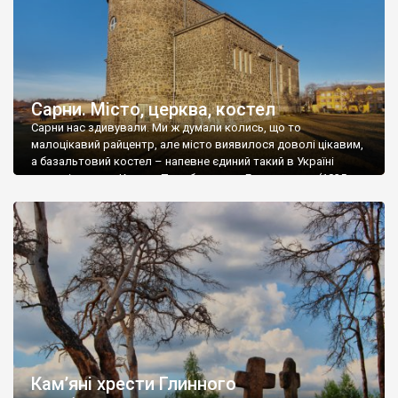
Сарни. Місто, церква, костел
Сарни нас здивували. Ми ж думали колись, що то
малоцікавий райцентр, але місто виявилося доволі цікавим,
а базальтовий костел – напевне єдиний такий в Україні
взагалі вразив. Костел Преображення Господнього (1835-
1939 рр.) Троїцька церква, 1725 р. Костел святого Антонія
(1827 р.) Стара центральна частина Сарн, незважаючи на
відносну молодість міста, зберегла немало старих будівель –
[…]
Кам’яні хрести Глинного