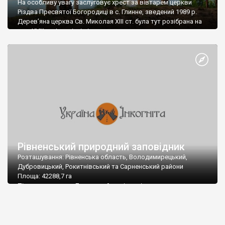
На особливу увагу заслуговує хрест за вівтарем церкви
Різдва Пресвятої Богородиці в с. Глинне, зведений 1989 р.
Дерев’яна церква Св. Миколая ХІІІ ст. була тут розібрана на
поч. XVIII ст. і на місці вівтаря поставили величавого
кам’яного хреста. Поруч 1716 р. збудували новий храм, який
спалили комуністи у 1982-му. Уціліла реліквія оригінальна
формами: з прямими […]
Рівненський природний заповідник
Розташування: Рівненська область, Володимирецький,
Дубровицький, Рокитнівський та Сарненський райони
Площа: 42288,7 га
Підпорядкування: Державний комітет лісового господарства
України
Поштова адреса: 34503, Рівненська обл., м. Сарни, урочище
Дубки-Розвилка.
Тел: (03655) 3-47-52 (директор), факс: 3-47-63