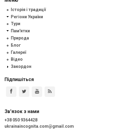
Меню
Історія і традиції
Регіони України
Тури
Пам'ятки
Природа
Блог
Галереї
Відео
Закордон
Підпишіться
Зв'язок з нами
+38 050 9364428
ukrainaincognita.com@gmail.com