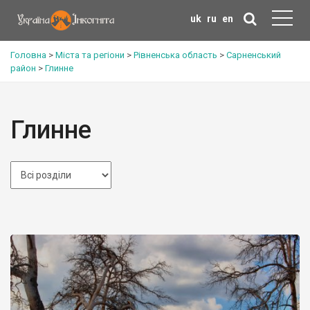
uk
ru
en
Головна
>
Міста та регіони
>
Рівненська область
>
Сарненський
район
>
Глинне
Глинне