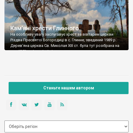
Кам’яні хрести Глинного
На особливу увагу заслуговує хрест за вівтарем церкви
Різдва Пресвятої Богородиці в с. Глинне, зведений 1989 р.
Дерев’яна церква Св. Миколая ХІІІ ст. була тут розібрана на
поч. XVIII ст. і на місці вівтаря поставили величавого
кам’яного хреста. Поруч 1716 р. збудували новий храм, який
спалили комуністи у 1982-му. Уціліла реліквія оригінальна
формами: з прямими […]
Станьте нашим автором