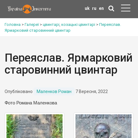
uk
ru
en
Головна
>
Галереї
>
цвинтарі
,
козацькі цвинтарі
>
Переяслав.
Ярмарковий старовинний цвинтар
Переяслав. Ярмарковий
старовинний цвинтар
Опубліковано
Маленков Роман
7 Вересня, 2022
Фото Романа Маленкова