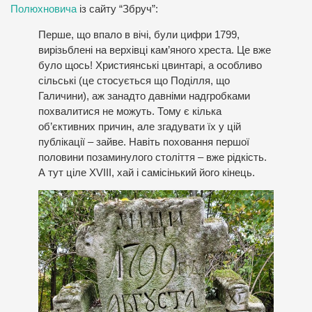
Полюхновича
із сайту “Збруч”:
Перше, що впало в вічі, були цифри 1799,
вирізьблені на верхівці кам’яного хреста. Це вже
було щось! Християнські цвинтарі, а особливо
сільські (це стосується що Поділля, що
Галичини), аж занадто давніми надгробками
похвалитися не можуть. Тому є кілька
об’єктивних причин, але згадувати їх у цій
публікації – зайве. Навіть поховання першої
половини позаминулого століття – вже рідкість.
А тут ціле XVIII, хай і самісінький його кінець.