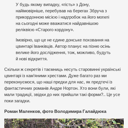
У будь якому випадку, «гість» з Дону,
найімовірніше, перебував на берегах Збруча з
прикордонною місією і надгробок на його могилі
на сьогодні може вважатися найдавнішою
реліквією «Старого кордону».
Імовірно, що це не єдине донське поховання на
цвинтарі Іванківців. Автор планує на пізню осінь
велике його дослідження, тож, можливо, будуть
й нові відкриття.
Скільки ж секретів і таємниць несуть старовинні українські
цвинтарі із кам’яними хрестами. Дуже багато раз ми
переконуємося, що наші предки для нас, як предтечі із
фантастичних романів Андре Нортон. Хто вони були, які
мали традиції, звідки до них прийшли такі форми?.. Це усе
поки загадки.
Роман Маленков, фото Володимира Галайдюка