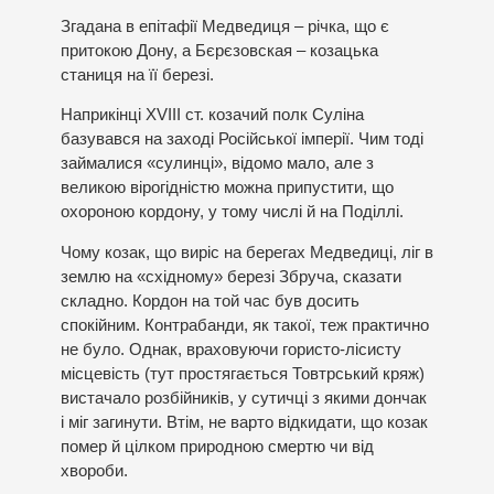
Згадана в епітафії Медведиця – річка, що є
притокою Дону, а Бєрєзовская – козацька
станиця на її березі.
Наприкінці XVIII ст. козачий полк Суліна
базувався на заході Російської імперії. Чим тоді
займалися «сулинці», відомо мало, але з
великою вірогідністю можна припустити, що
охороною кордону, у тому числі й на Поділлі.
Чому козак, що виріс на берегах Медведиці, ліг в
землю на «східному» березі Збруча, сказати
складно. Кордон на той час був досить
спокійним. Контрабанди, як такої, теж практично
не було. Однак, враховуючи гористо-лісисту
місцевість (тут простягається Товтрський кряж)
вистачало розбійників, у сутичці з якими дончак
і міг загинути. Втім, не варто відкидати, що козак
помер й цілком природною смертю чи від
хвороби.