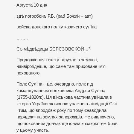
Августа 10 дня
здѣ погрєбєнъ Р.Б. (раб Божий – авт)
войска донскаго полку казачєго сулїна
……..
Съ мѣдвѣдицы БЄРЄЗОВСКОЙ…”
Продовження тексту вгрузло в землю і,
найвірогідніше, що саме там приховане ім’я
похованого.
Полк Суліна – це, очевидно, полк під
командуванням полковника Андрєя Суліна
(1755-1820гг.). Ця військова частина увійшла в
історію України активною участю в ліквідації Січі
і тим, що впродовж року по тому «наводила
порядок» на землях запорожців. Не виключено,
що похований дончак ще юним козаком теж брав
у цьому участь.