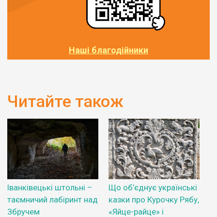
Наші благодійники
Читайте також
Іванківецькі штольні –
Що об’єднує українські
таємничий лабіринт над
казки про Курочку Рябу,
Збручем
«Яйце-райце» і