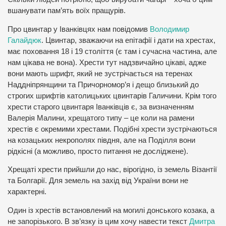
вшанувати пам’ять воїх пращурів.
Про цвинтар у Іванківцях нам повідомив
Володимир
Галайдюк
. Цвинтар, зважаючи на епітафії і дати на хрестах,
має поховання 18 і 19 століття (є там і сучасна частина, але
нам цікава не вона). Хрести тут надзвичайно цікаві, адже
вони мають шрифт, який не зустрічається на теренах
Наддніпрянщини та Причорномор’я і дещо близький до
строгих шрифтів католицьких цвинтарів Галичини. Крім того
хрести старого цвинтаря Іванківців є, за визначенням
Валерія Малини, хрещатого типу – це коли на рамени
хрестів є окремими хрестами. Подібні хрести зустрічаються
на козацьких некрополях півдня, але на Поділля вони
рідкісні (а можливо, просто питання не досліджене).
Хрещаті хрести прийшли до нас, вірогідно, із земель Візантії
та Болгарії. Для земель на захід від України вони не
характерні.
Один із хрестів встановлений на могилі донського козака, а
не запорізького. В зв’язку із цим хочу навести текст
Дмитра