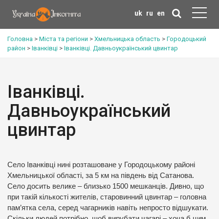
uk
ru
en
Головна
>
Міста та регіони
>
Хмельницька область
>
Городоцький
район
>
Іванківці
>
Іванківці. Давньоукраїнський цвинтар
Іванківці.
Давньоукраїнський
цвинтар
Село Іванківці нині розташоване у Городоцькому районі
Хмельницької області, за 5 км на південь від Сатанова.
Село досить велике – близько 1500 мешканців. Дивно, що
при такій кількості жителів, старовинний цвинтар – головна
пам’ятка села, серед чагарників навіть непросто відшукати.
Скільки людей потрібно, щоб вирубати чагарі – хоча б цим