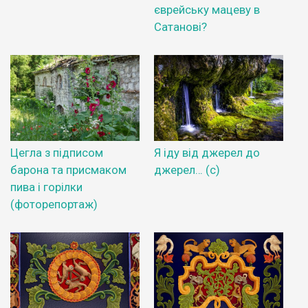
єврейську мацеву в
Сатанові?
Цегла з підписом
Я іду від джерел до
барона та присмаком
джерел… (с)
пива і горілки
(фоторепортаж)