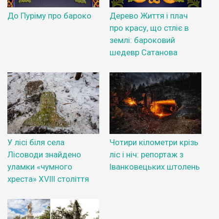
До Пуріму про бароко
Дерево Життя і плач
про красу, що стліє в
землі: бароковий
шедевр Сатанова
У лісі біля села
Чотири кілометри крізь
Лісоводи знайдено
ліс і ніч: репортаж з
уламки «чумного
Іванковецьких штолень
хреста» XVIII століття