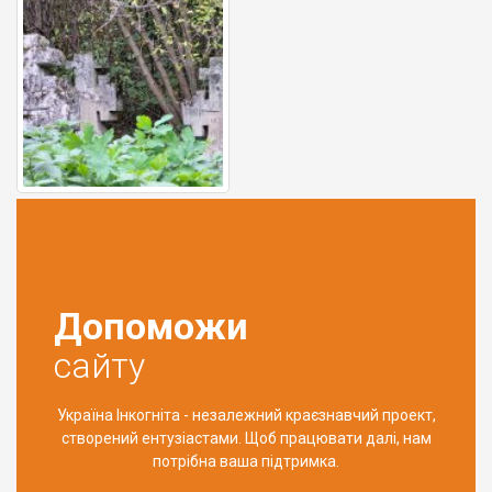
Допоможи
сайту
Україна Інкогніта - незалежний краєзнавчий проект,
створений ентузіастами. Щоб працювати далі, нам
потрібна ваша підтримка.