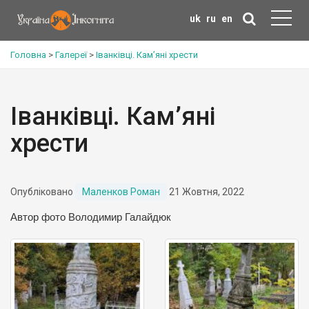
uk
ru
en
Головна
>
Галереї
>
Іванківці. Кам’яні хрести
Іванківці. Кам’яні
хрести
Опубліковано
Маленков Роман
21 Жовтня, 2022
Автор фото Володимир Галайдюк