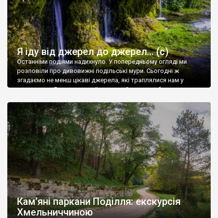
Я іду від джерел до джерел… (с)
Останніми подіями надихнуло. У попередньому огляді ми
розповіли про дивовижні подільські мури. Сьогодні ж
згадаємо не менш цікаві джерела, які траплялися нам у
подорожах. Виставляємо їх не за рейтингом — бо тут усе
надто суб’єктивне, — а так, як на душу ляже. Найпотужніші
джерела (Маліївці) Маліївці на Хмельниччині передусім відомі
своїм палацово-парковим комплексом графської родини […]
Кам’яні паркани Поділля: екскурсія
Хмельниччиною