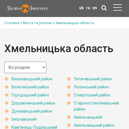
uk
ru
en
Головна
>
Міста та регіони
>
Хмельницька область
Хмельницька область
Віньковецький район
Летичівський район
Волочиський район
Полонський район
Городоцький район
Славутський район
Деражнянський район
Старокостянтинівський
район
Дунаєвецький район
Хмельницький
Ізяславський
Хмельницький район
Кам'янець-Подільський