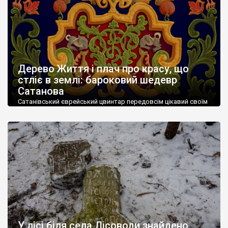
Дерево Життя і плач про красу, що
стліє в землі: бароковий шедевр
Сатанова
Сатанівський єврейський цвинтар передовсім цікавий своїм
поважним віком (він діяв від середини XVI до середини ХХ
століть). Але увагу автора цих рядків він привернув
насамперед як місце, де зосереджена величезна кількість
ренесансного й барокового різьблення по каменю. Причому
тут бачимо орнаменти, візерунки та художні композиції,
еталонні для всього східноєвропейського бароко, у тому
числі й українського. […]
У лісі біля села Лісоводи знайдено