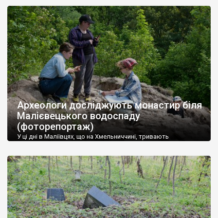
банку. Ця установа хоч і не була топовою, проте мала
неабиякий авторитет. Досить згадати, що споруда, у якій
сьогодні знаходиться Клуб Кабінету Міністрів (вул.
Інститутська, 7) — це колишній офіс цієї фінансової установи.
Клуб Кабміну. […]
Археологи досліджують монастир біля
Малієвецького водоспаду
(фоторепортаж)
У ці дні в Маліївцях, що на Хмельниччині, тривають
археологічні розкопки. Науковці досліджують територію
давнього скельного монастиря, який знаходився біля
знаменитого Малієвецького водоспаду. Власне
«водоспадна» скеля – це теж частина давнього печерного
сакрального комплексу. У ній і досі можна побачити
прорубану в травертині церкву, а в її основі – капличку. У цій
печері колись була […]