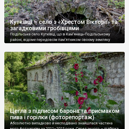
Кутківці – село з «Хрестом Вікторії» та
загадковими гробівцями
Подільське село Кутківці, що в Кам’янець-Подільському
районі, відоме передовсім пам’ятником своєму земляку
Пилипу Коновалу — єдиному українцю, кавалеру Хреста
Вікторії, найвищої та найпочеснішої нагороди за мужність
перед лицем ворога, якою можуть бути нагороджені солдати
з країн, підлеглих Британській короні. Це надзвичайно
статусна нагорода, зауважимо. Наприклад, якщо власник
такої відзнаки раптом зустріне короля, то король має […]
Цегла з підписом барона та присмаком
пива і горілки (фоторепортаж)
Абсолютно випадково й несподівано знайшлася частина
мого фотоархіву за 2011–2015 роки. Серед іншого — підбірка