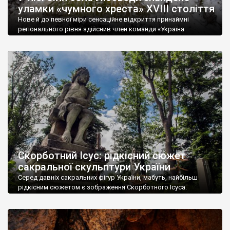
уламки «чумного хреста» XVIII століття
Нове й до певної міри сенсаційне відкриття принаймні
регіонального рівня здійснив член команди «Україна
Інкогніта» Дмитро Полюхович разом із краєзнавицею та
дослідницею з Городка (Хмельницька обл.) Інною Абрам.
Йдеться про унікальний позацвинтарний кам’яний хрест
(точніше його уламки), колись встановлений на місці жертви
(жертв?) епідемії чуми 1770 року. Визначення «сенсаційне» та
«унікальне» не є перебільшенням. Позацвинтарні […]
Скорботний Ісус: рідкісний сюжет
сакральної скульптури України
Серед давніх сакральних фігур України, мабуть, найбільш
рідкісним сюжетом є зображення Скорботного Ісуса.
Спаситель у цьому випадку сумно сидить, прикривши обличчя
рукою (рідше просто сумно сидить). Якщо фігур Божої Матері
(включаючи цвинтарні пам’ятники) маємо чи не тисячу,
зображень апостолів Петра і Павла — мабуть, не менше, а