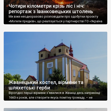
Чотири кілометри крізь ліс і ніч:
репортаж з Іванковецьких штолень
Ми вже неодноразово розповідали про здобутки проєкту
«Могили предків», що реалізується у партнерстві ГО «Україна
Інкогніта» та Городоцькою міською територіальною
громадою (Хмельницька обл.) в особі Відділу культури,
національностей, релігій та туризму. Також повідомлялося,
що, крім дослідження давніх некрополів колишнього
Городоцького р-ну (українських, польських та єврейських),
дослідники вирішили розширити сферу своєї діяльності ще й
на рукотворні […]
Жванецький костел, вірмени та
шляхетські герби
Вірогідно перші вірмени з’явилися в Жванці десь наприкінці
1660-х років, але створити якусь помітну громаду, – не
встигли, бо за кілька років по тому (1672) в Поділля, та й же
через Жванець увійшла османська армія. Втім є досить