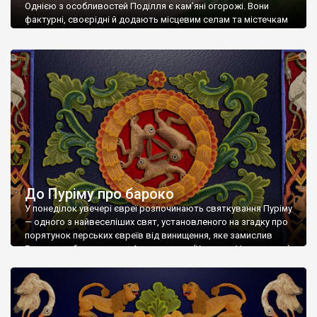
Однією з особливостей Поділля є кам’яні огорожі. Вони
фактурні, своєрідні й додають місцевим селам та містечкам
яскравого колориту. Пропонуємо нашим читачам невеличку
екскурсію кам’яними парканами Хмельниччини. Зіньків
Почнемо зі славного Зінькова, знаного своєю знаменитою
чорною ковбасою. Чому саме із Зінькова? Бо місцеві огорожі
тут найкрасивіші й найсимпатичніші. Якщо в інших місцях
паркани переважно складено з […]
До Пуріму про бароко
У понеділок увечері євреї розпочинають святкування Пуріму
— одного з найвеселіших свят, установленого на згадку про
порятунок перських євреїв від винищення, яке замислив
Гаман, улюбленець царя Ахашвероша (Ксеркса, V ст. до н. е.).
Робота на основі оздоблення надгробку Сари, доньки рабина
Меїра. 1783 р. У ці дні традиційно читають сувій Естери, що
розповідає про давні […]