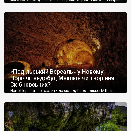
світлин 2012 року з обстеження руїн гуральні, зведеної
тодішнім дідичем Городка (Хмельницька обл.) бароном
Фрідріхом фон Гейсмаром. Барон Фрідріх Каспар фон
Гейсмар (1783–1848) — одна з найконтроверсійніших
постатей серед власників Городка на Поділлі. З одного боку
— російський генерал, що […]
«Подільський Версаль» у Новому
Поріччі: недобуд Мнішків чи творіння
Скібнєвських?
Нове Поріччя, що входить до складу Городоцької МТГ, по
праву вважається одним із найбільш насичених пам’ятками
сіл Хмельницької області. До першої десятки рейтингу воно
навряд чи потрапить, але у другу — безперечно. У певному
сенсі це село можна порівняти із знаменитими Антонінами.
Нагадаємо, що Антоніни колись були резиденцією Потоцьких.
Юзеф Потоцький, окрім розбудови власного
палацово‑паркового […]