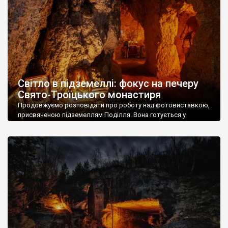
фігур інших святих — сотні, то «Скорботних Ісусів» […]
Світло в підземеллі: фокус на печеру
Свято-Троїцького монастиря
Продовжуємо розповідати про роботу над фотовиставкою,
присвяченою підземеллям Поділля. Вона готується у
партнерстві Городоцької міської територіальної громади (в
особі Відділу культури, національностей, релігій та туризму) –
та ГО «Україна Інкогніта». Цього разу у фокусі (і буквально, і
метафорично) – печера Свято-Троїцького монастиря в
селищі Сатанів. Як і личить поважній обителі, монастир від
початку був печерним. […]