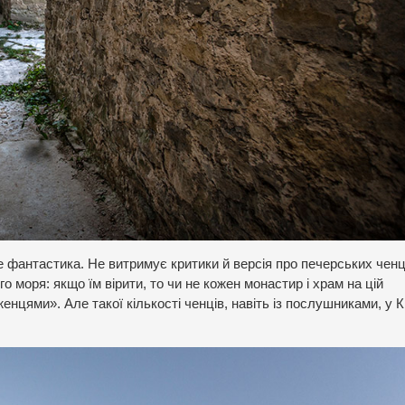
 фантастика. Не витримує критики й версія про печерських ченц
го моря: якщо їм вірити, то чи не кожен монастир і храм на цій
енцями». Але такої кількості ченців, навіть із послушниками, у 