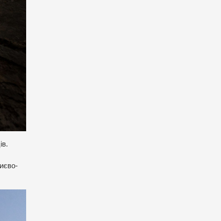
ів.
Києво-