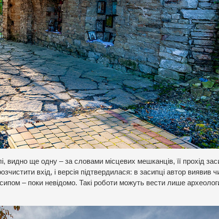
елі, видно ще одну – за словами місцевих мешканців, її прохід за
озчистити вхід, і версія підтвердилася: в засипці автор виявив 
есипом – поки невідомо. Такі роботи можуть вести лише археологи