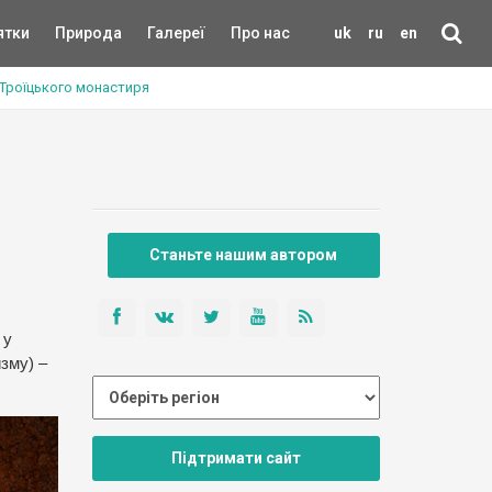
ятки
Природа
Галереї
Про нас
uk
ru
en
-Троїцького монастиря
Станьте нашим автором
 у
изму) –
Підтримати сайт