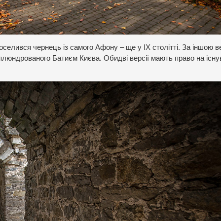
селився чернець із самого Афону – ще у IX столітті. За іншою в
сплюндрованого Батиєм Києва. Обидві версії мають право на існу