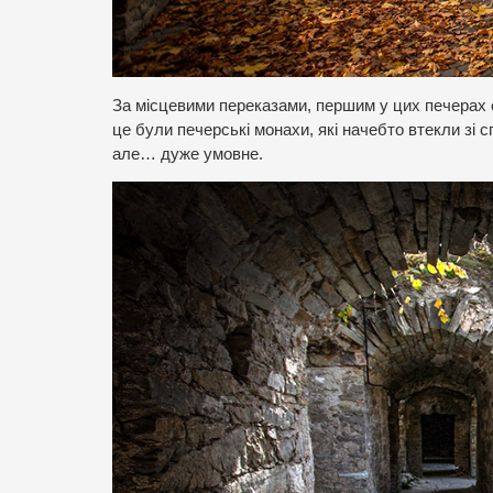
За місцевими переказами, першим у цих печерах о
це були печерські монахи, які начебто втекли зі 
але… дуже умовне.