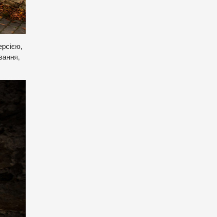
ерсією,
вання,