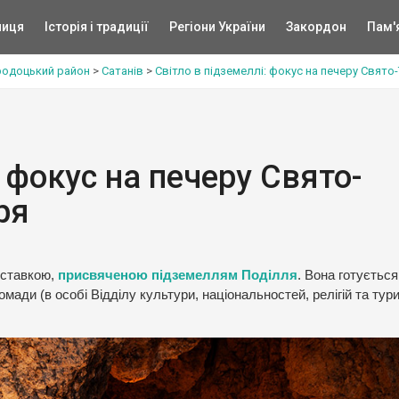
ниця
Історія і традиції
Регіони України
Закордон
Пам'
родоцький район
>
Сатанів
>
Світло в підземеллі: фокус на печеру Свято
: фокус на печеру Свято-
ря
иставкою,
присвяченою підземеллям Поділля
. Вона готується
омади (в особі Відділу культури, національностей, релігій та тур