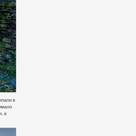
сипали в
чимало
, а