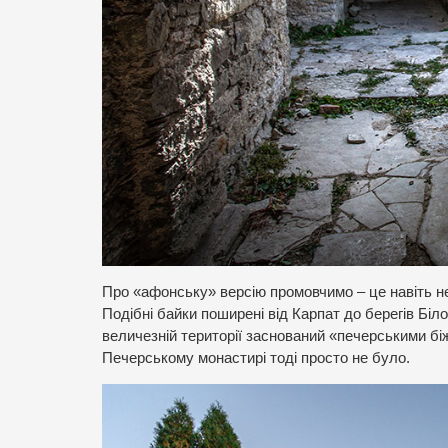
Про «афонську» версію промовчимо – це навіть не
Подібні байки поширені від Карпат до берегів Біло
величезній території заснований «печерськими біж
Печерському монастирі тоді просто не було.