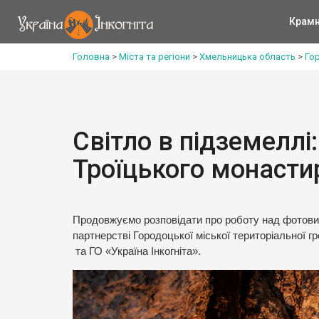
Крам
Головна
>
Міста та регіони
>
Хмельницька область
>
Го
Світло в підземеллі
Троїцького монасти
Продовжуємо розповідати про роботу над фотов
партнерстві Городоцької міської територіальної гр
та ГО «Україна Інкогніта».