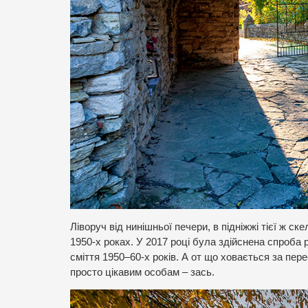
Ліворуч від нинішньої печери, в підніжжі тієї ж ск
1950-х роках. У 2017 році була здійснена спроба р
сміття 1950–60-х років. А от що ховається за пер
просто цікавим особам – зась.