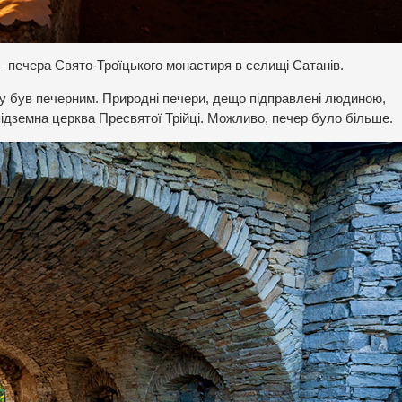
 – печера Свято-Троїцького монастиря в селищі Сатанів.
тку був печерним. Природні печери, дещо підправлені людиною,
а підземна церква Пресвятої Трійці. Можливо, печер було більше.