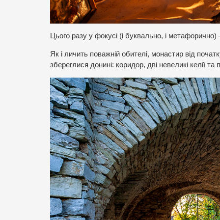
Цього разу у фокусі (і буквально, і метафорично)
Як і личить поважній обителі, монастир від поча
збереглися донині: коридор, дві невеликі келії т