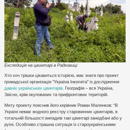
Експедиція на цвинтарі в Радковиці
Хто хоч трішки цікавиться історією, має знати про проект
громадської організація “Україна Інкогніта” із дослідження
давніх українських цвинтарів
. Географія – вся Україна.
Звісно, крім окупованих та прифронтових територій.
Мету проекту пояснив його керівник Роман Маленков: “В
Україні немає жодного реєстру старовинних цвинтарів, в
тотальній більшості випадків такі цвинтарі занедбані або у
руїні. Особливо страшна ситуація із староукраїнськими