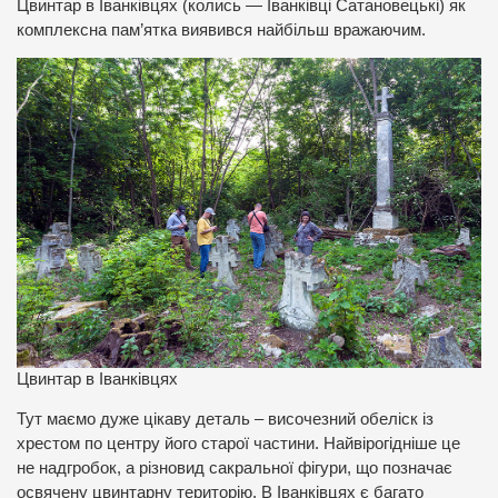
Цвинтар в Іванківцях (колись — Іванківці Сатановецькі) як
комплексна пам’ятка виявився найбільш вражаючим.
Цвинтар в Іванківцях
Тут маємо дуже цікаву деталь – височезний обеліск із
хрестом по центру його старої частини. Найвірогідніше це
не надгробок, а різновид сакральної фігури, що позначає
освячену цвинтарну територію. В Іванківцях є багато