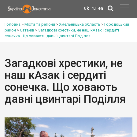
uk
ru
en
Головна
>
Міста та регіони
>
Хмельницька область
>
Городоцький
район
>
Сатанів
>
Загадкові хрестики, не наш кАзак і сердиті
сонечка. Що ховають давні цвинтарі Поділля
Загадкові хрестики, не
наш кАзак і сердиті
сонечка. Що ховають
давні цвинтарі Поділля