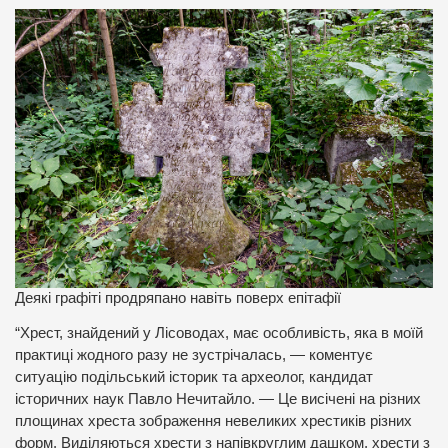
Деякі графіті продряпано навіть поверх епітафії
“Хрест, знайдений у Лісоводах, має особливість, яка в моїй
практиці жодного разу не зустрічалась, — коментує
ситуацію подільський історик та археолог, кандидат
історичних наук Павло Нечитайло. — Це висічені на різних
площинах хреста зображення невеликих хрестиків різних
форм. Виділяються хрести з напівкруглим дашком, хрести з