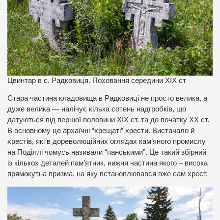
Цвинтар в с. Радковиця. Поховання середини ХІХ ст
Стара частина кладовища в Радковиці не просто велика, а
дуже велика — налічує кілька сотень надгробків, що
датуються від першої половини ХІХ ст. та до початку ХХ ст.
В основному це архаїчні “хрещаті” хрести. Вистачало й
хрестів, які в дореволюційних оглядах кам’яного промислу
на Поділлі чомусь називали “панськими”. Це такий збірний
із кількох деталей пам’ятник, нижня частина якого – висока
прямокутна призма, на яку встановлювався вже сам хрест.