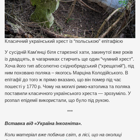
Класичний український хрест із “польською” епітафією
У сусідній Кам’янці біля старезної хати, закинутої вже років
із двадцять, в чагарниках стирчить ще один “чумний хрест”.
Хоча його тип абсолютно східнобрядський (“хрещатий”), під
ним поховано поляка – якогось Марціна Колодійського. В
епітафії до того ж прямо вказано, що він помер під час
пошесті у 1770 р. Чому на могилі римо-католика та поляка
поставили класичного українського хреста — зрозуміло. У
розпал епідемії використали, що було під рукою.
***
Вставка від «Україна Інкогніта».
Коли матеріал вже побачив світ, в лісі, що на околиці