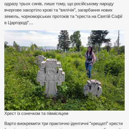
одразу трьох синів, лише тому, що російському народу
вчергове закортіло крові та “вялічія”, загарбання нових
земель, чорноморських протоків та “хреста на Святій Софії
в Царгороді”…
Хрест із сонечком та півмісяцем
Варто виокремити три практично ідентичні “хрещаті” хрести