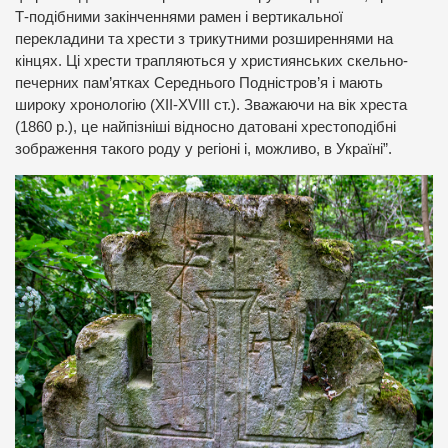
Т-подібними закінченнями рамен і вертикальної
перекладини та хрести з трикутними розширеннями на
кінцях. Ці хрести трапляються у християнських скельно-
печерних пам’ятках Середнього Подністров’я і мають
широку хронологію (ХІІ-ХVIII ст.). Зважаючи на вік хреста
(1860 р.), це найпізніші відносно датовані хрестоподібні
зображення такого роду у регіоні і, можливо, в Україні”.