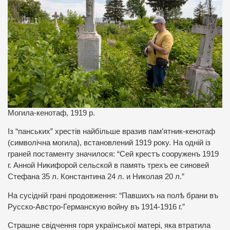
Могила-кенотаф, 1919 р.
Із “панських” хрестів найбільше вразив пам’ятник-кенотаф
(символічна могила), встановлений 1919 року. На одній із
граней постаменту значилося: “Сей крестъ сооруженъ 1919
г. Анной Никифорой сельской в память трехъ ее синовей
Стефана 35 л. Константина 24 л. и Николая 20 л.”
На сусідній грані продовження: “Павшихъ на полѣ брани въ
Русско-Австро-Германскую войну въ 1914-1916 г.”
Страшне свідчення горя української матері, яка втратила