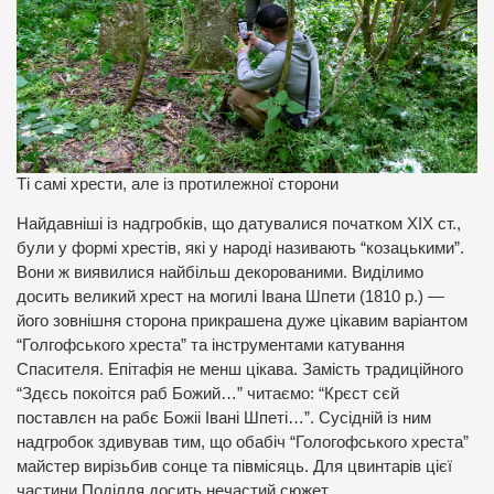
Ті самі хрести, але із протилежної сторони
Найдавніші із надгробків, що датувалися початком ХІХ ст.,
були у формі хрестів, які у народі називають “козацькими”.
Вони ж виявилися найбільш декорованими. Виділимо
досить великий хрест на могилі Івана Шпети (1810 р.) —
його зовнішня сторона прикрашена дуже цікавим варіантом
“Голгофського хреста” та інструментами катування
Спасителя. Епітафія не менш цікава. Замість традиційного
“Здєсь покоітся раб Божий…” читаємо: “Крєст сєй
поставлєн на рабє Божіі Івані Шпеті…”. Сусідній із ним
надгробок здивував тим, що обабіч “Гологофського хреста”
майстер вирізьбив сонце та півмісяць. Для цвинтарів цієї
частини Поділля досить нечастий сюжет.