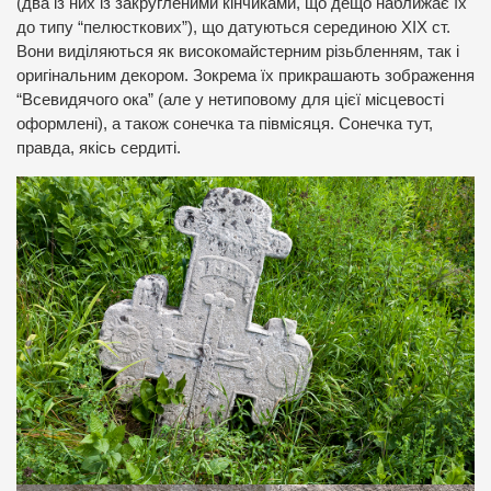
(два із них із закругленими кінчиками, що дещо наближає їх
до типу “пелюсткових”), що датуються серединою ХІХ ст.
Вони виділяються як високомайстерним різьбленням, так і
оригінальним декором. Зокрема їх прикрашають зображення
“Всевидячого ока” (але у нетиповому для цієї місцевості
оформлені), а також сонечка та півмісяця. Сонечка тут,
правда, якісь сердиті.