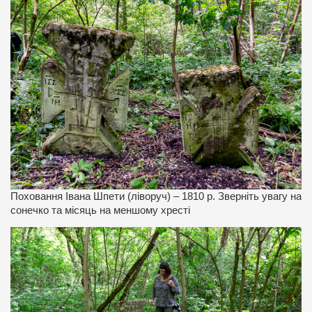
Поховання Івана Шпети (ліворуч) – 1810 р. Зверніть увагу на
сонечко та місяць на меншому хресті