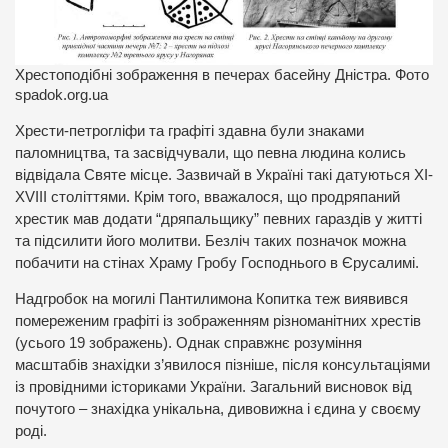
Хрестоподібні зображення в печерах басейну Дністра. Фото
spadok.org.ua
Хрести-петрогліфи та графіті здавна були знаками
паломництва, та засвідчували, що певна людина колись
відвідала Святе місце. Зазвичай в Україні такі датуються XI-
XVIII століттями. Крім того, вважалося, що продряпаний
хрестик мав додати “дряпальщику” певних гараздів у житті
та підсилити його молитви. Безліч таких позначок можна
побачити на стінах Храму Гробу Господнього в Єрусалимі.
Надгробок на могилі Пантилимона Копитка теж виявився
помереженим графіті із зображенням різноманітних хрестів
(усього 19 зображень). Однак справжнє розуміння
масштабів знахідки з’явилося пізніше, після консультаціями
із провідними істориками України. Загальний висновок від
почутого – знахідка унікальна, дивовижна і єдина у своєму
роді.