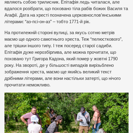
являють собою трилисник. Епітафія ледь читалася, але
вдалося розібрати, що поховано тіла рабів божих Василя та
Агафії. Дата на хресті позначена церковнослов’янськими
літерами: “аз-псі-он-аз” – тобто 1771-й рік.
На протилежній стороні вулиці, за якусь сотню метрів
маємо ще одного самотнього хреста. Теж “пелюсткового”,
але трішки іншого типу. І теж посеред старої садиби.
Епітафія дуже нерозбірлива, але можна прочитати, що
поховано тут Григора Кадона, який помер у жовтні 1790
року. На звороті, де у більшості випадків вирізьблено
зображення хреста, маємо ще якийсь великий текст
дрібними літерами, але вони настільки затерті, що нічого
прочитати неможливо.