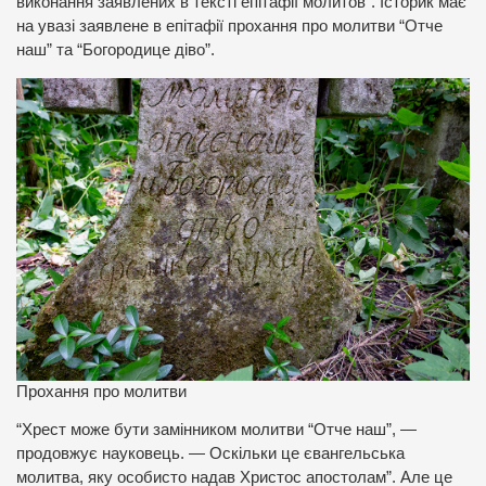
виконання заявлених в тексті епітафії молитов”. Історик має
на увазі заявлене в епітафії прохання про молитви “Отче
наш” та “Богородице діво”.
Прохання про молитви
“Хрест може бути замінником молитви “Отче наш”, —
продовжує науковець. — Оскільки це євангельська
молитва, яку особисто надав Христос апостолам”. Але це