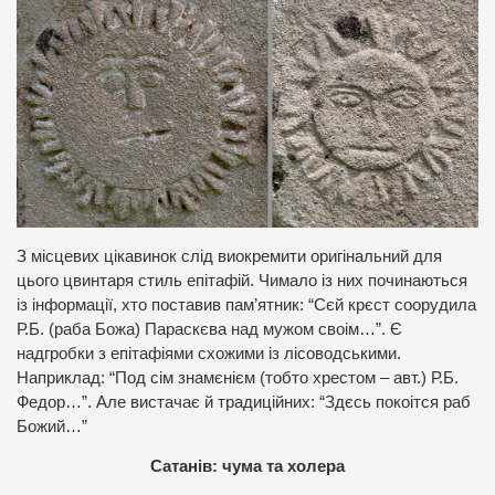
З місцевих цікавинок слід виокремити оригінальний для
цього цвинтаря стиль епітафій. Чимало із них починаються
із інформації, хто поставив пам’ятник: “Сєй крєст соорудила
Р.Б. (раба Божа) Параскєва над мужом своім…”. Є
надгробки з епітафіями схожими із лісоводськими.
Наприклад: “Под сім знамєнієм (тобто хрестом – авт.) Р.Б.
Федор…”. Але вистачає й традиційних: “Здєсь покоітся раб
Божий…”
Сатанів: чума та холера