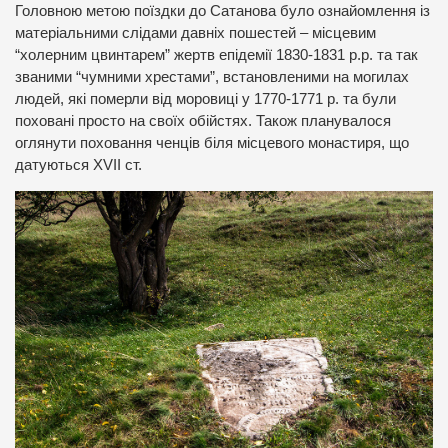
Головною метою поїздки до Сатанова було ознайомлення із
матеріальними слідами давніх пошестей – місцевим
“холерним цвинтарем” жертв епідемії 1830-1831 р.р. та так
званими “чумними хрестами”, встановленими на могилах
людей, які померли від моровиці у 1770-1771 р. та були
поховані просто на своїх обійстях. Також планувалося
оглянути поховання ченців біля місцевого монастиря, що
датуються XVII ст.