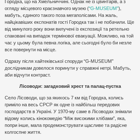
Городка, що на Хмельниччині. Однак не із цвинтарів, а з
огляду місцевого краєзнавчого музею (
“G-MUSEUM”
),
мабуть, єдиного такого поза мегаполісами. На жаль,
найцікавіших експонатів гості Городка так і не побачили. Ще
від минулого року вони вилучені із експозиції та ретельно
спаковані на випадок термінової евакуації. Можливо, на той
час у цьому була певна логіка, але сьогодні було би незле
все повернути на місце.
Одразу після хайтеківської споруди “G-MUSEUM”
дослідникам довелося поринути у справжні нетрі. Мабуть,
аби відчути контраст.
Лісоводи: загадковий хрест та палац-пустка
Село Лісоводи, що за якихось 7 км від Городка, колись
гриміло на весь СРСР як одне із найбільш передових
господарств в Україні. У 1970-му саме в Лісоводах знімали
відому колись кінокомедію “Між високими хлібами”, яка,
попри інше, мала продемонструвати щасливе та радісне
колгоспне життя.