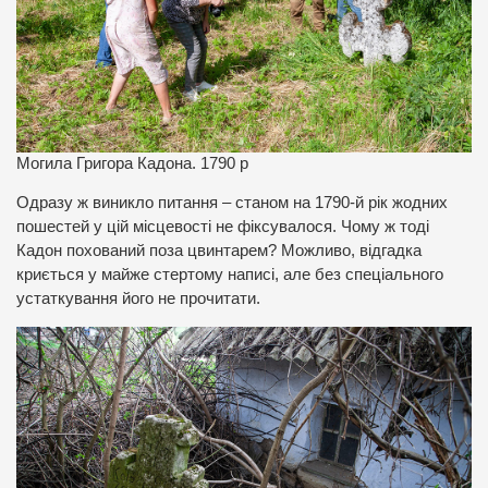
Могила Григора Кадона. 1790 р
Одразу ж виникло питання – станом на 1790-й рік жодних
пошестей у цій місцевості не фіксувалося. Чому ж тоді
Кадон похований поза цвинтарем? Можливо, відгадка
криється у майже стертому написі, але без спеціального
устаткування його не прочитати.