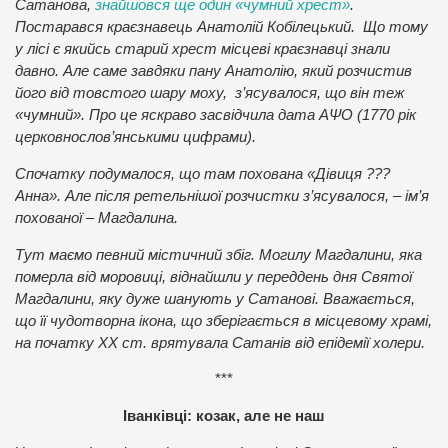
Сатанова,
знайшовся ще один «чумний хрест»
.
Постарався краєзнавець Анатолій Кобілецький. Що тому
у лісі є якийсь старий хрест місцеві краєзнавці знали
давно. Але саме завдяки пану Анатолію, який розчистив
його від товстого шару моху, з’ясувалося, що він теж
«чумний». Про це яскраво засвідчила дата АΨО (1770 рік
церковнослов’янськими цифрами).
Спочатку подумалося, що там похована «Дівиця ???
Анна». Але після ретельнішої розчистки з’ясувалося, – ім’я
похованої – Магдалина.
Тут маємо певний містичний збіг. Могилу Магдалини, яка
померла від моровиці, віднайшли у переддень дня Святої
Магдалини, яку дуже шанують у Сатанові. Вважається,
що її чудотворна ікона, що зберігається в місцевому храмі,
на початку ХХ ст. врятувала Сатанів від епідемії холери.
***
Іванківці: козак, але не наш