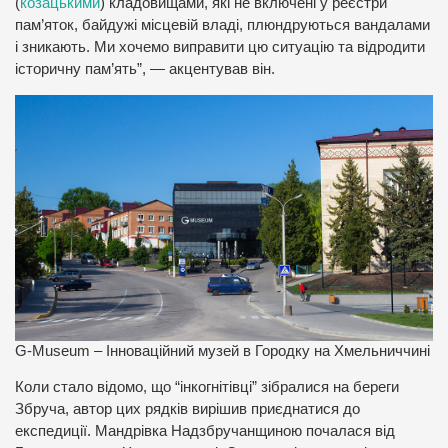
(
козацькими
) кладовищами, які не включені у реєстри
пам’яток, байдужі місцевій владі, плюндруються вандалами
і зникають. Ми хочемо виправити цю ситуацію та відродити
історичну пам’ять”, — акцентував він.
G-Museum – Інноваційний музей в Городку на Хмельниччині
Коли стало відомо, що “інкогнітівці” зібралися на береги
Збруча, автор цих рядків вирішив приєднатися до
експедиції. Мандрівка Надзбручанщиною почалася від