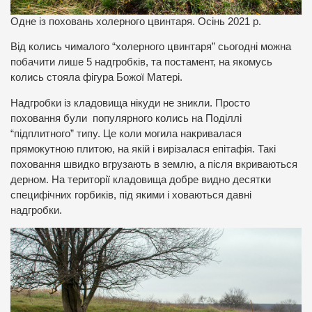
Одне із поховань холерного цвинтаря. Осінь 2021 р.
Від колись чималого “холерного цвинтаря” сьогодні можна
побачити лише 5 надгробків, та постамент, на якомусь
колись стояла фігура Божої Матері.
Надгробки із кладовища нікуди не зникли. Просто
поховання були популярного колись на Поділлі
“підплитного” типу. Це коли могила накривалася
прямокутною плитою, на якій і вирізалася епітафія. Такі
поховання швидко вгрузають в землю, а після вкриваються
дерном. На території кладовища добре видно десятки
специфічних горбиків, під якими і ховаються давні
надгробки.