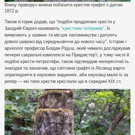
Внизу праворуч можна побачити хрестик-графіті з датою
1872 р.
Також історик додав, що “подібні продряпані хрести у
Західній Європі називають
“хрестами пілігримів”
. Їх
виявляють у храмах та місцях паломництва і датують
доволі широко від середньовіччя до нового часу”. Історик і
археолог професор Богдан Рідуш, який чимало досліджував
печерні сакральні комплекси на Придністер’ї, у тому числі й
подібні хрести-петрогліфи, також підтвердив непересічність
знахідки та зазначив, що світлини графіті із Лісовод варто
оприлюднити в наукових виданнях, аби науковці мали їх за
репер — які типи хрестів креслили ще в середині ХІХ ст.