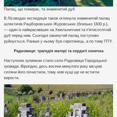
Палац, що помирає, та знаменитий дуб
В Лісоводах експедиція також оглянула знаменитий палац
шляхтичів Раціборовських-Журовських (близько 1830 р.),
— один із найкрасивіших на Хмельниччині та п’ятисотлітній
дуб перед ним. Сьогодні закинутий палац поступово
руйнується. Раніше у ньому був сиротинець, а по тому ПТУ.
Радковиця: трагедія матері та сердиті сонечка
Наступною зупинкою стало село Радковиця Городоцької
громади. Вірогідно, десь восени минулого року місцеві
селяни його почистили, тому нові кущі ще не встигли
вирости.