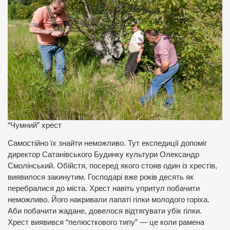
“Чумний” хрест
Самостійно їх знайти неможливо. Тут експедиції допоміг
директор Сатанівського Будинку культури Олександр
Смолінський. Обійстя, посеред якого стояв один із хрестів,
виявилося закинутим. Господарі вже років десять як
перебралися до міста. Хрест навіть упритул побачити
неможливо. Його накривали лапаті гілки молодого горіха.
Аби побачити жадане, довелося відтягувати убік гілки.
Хрест виявився “пелюсткового типу” — це коли рамена