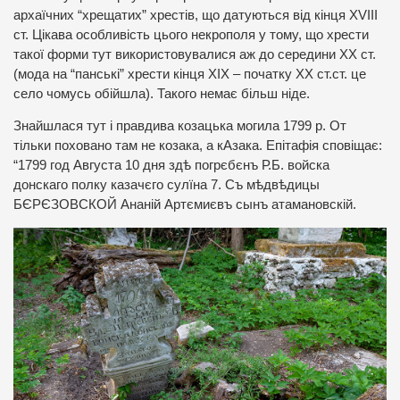
архаїчних “хрещатих” хрестів, що датуються від кінця XVIII
ст. Цікава особливість цього некрополя у тому, що хрести
такої форми тут використовувалися аж до середини ХХ ст.
(мода на “панські” хрести кінця ХІХ – початку ХХ ст.ст. це
село чомусь обійшла). Такого немає більш ніде.
Знайшлася тут і правдива козацька могила 1799 р. От
тільки поховано там не козака, а кАзака. Епітафія сповіщає:
“1799 год Августа 10 дня здѣ погрєбєнъ Р.Б. войска
донскаго полку казачєго сулїна 7. Съ мѣдвѣдицы
БЄРЄЗОВСКОЙ Ананій Артємиєвъ сынъ атамановскій.