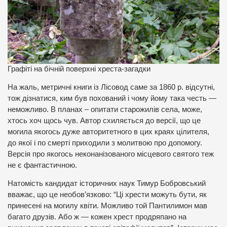
Графіті на бічній поверхні хреста-загадки
На жаль, метричні книги із Лісовод саме за 1860 р. відсутні,
тож дізнатися, ким був похований і чому йому така честь —
неможливо. В планах – опитати старожилів села, може,
хтось хоч щось чув. Автор схиляється до версії, що це
могила якогось дуже авторитетного в цих краях цілителя,
до якої і по смерті приходили з молитвою про допомогу.
Версія про якогось неконанізованого місцевого святого теж
не є фантастичною.
Натомість кандидат історичних наук Тимур Бобровський
вважає, що це необов’язково: “Ці хрести можуть бути, як
принесені на могилу квіти. Можливо той Пантилимон мав
багато друзів. Або ж — кожен хрест продряпано на