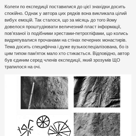
Колеги по експедиції поставилися до цієї знахідки досить
спокійно. Однак у автора цих рядків вона викликала цілий
вибух емоцій. Так сталося, що за місяць до того йому
довелося проштудіювати величезний пласт інформації,
пов’язаної із подібними хрестами-петрогліфами, що колись
видряпувалися прочанами на стінах печерних монастирів.
Тема досить специфічна і дуже вузькоспеціалізована, бо із
цим типом пам’яток мало хто стикається. Відповідно, автор
був єдиним серед членів експедиції, який зрозумів ЩО
трапилося на очі.