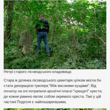
Нетрі старого лісоводського кладовища
Стара ж ділянка лісоводського цвинтаря цілком могла би
стати декорацією трилера “Між високими кущами”. Від
початку на очі потрапили архаїчні пласкі “хрещаті” хрести,
де кожне рамено являє собою окремого хреста. Такі у цій
частині Поділля є найпоширенішими.