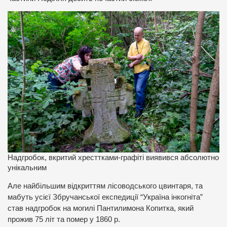
Надгробок, вкритий хресттками-графіті виявився абсолютно
унікальним
Але найбільшим відкриттям лісоводського цвинтаря, та
мабуть усієї Збручанської експедиції “Україна інкогніта”
став надгробок на могилі Пантилимона Копитка, який
прожив 75 літ та помер у 1860 р.