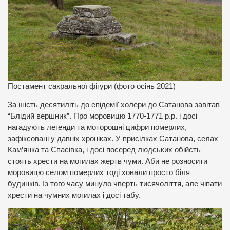
Постамент сакральної фігури (фото осінь 2021)
За шість десятиліть до епідемії холери до Сатанова завітав
“Блідий вершник”. Про моровицю 1770-1771 р.р. і досі
нагадують легенди та моторошні цифри померлих,
зафіксовані у давніх хроніках. У присілках Сатанова, селах
Кам’янка та Спасівка, і досі посеред людських обійсть
стоять хрести на могилах жертв чуми. Аби не розносити
моровицю селом померлих тоді ховали просто біля
будинків. Із того часу минуло чверть тисячоліття, але чіпати
хрести на чумних могилах і досі табу.