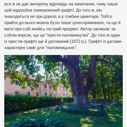
все ж не дає вичерпну відповідь на запитання, чому лише
цей надгробок помережений графіті. До того ж, він
знаходиться не при дорозі, а у глибині цвинтаря. Тобто
прийти до нього можна було лише цілеспрямовано, та ще й
мати при собі якийсь гострий предмет. Автор залишає за
собою версію, що це “хрести паломництва”. До того ж один
із хрестів-графіті ще й датований (1872 р.). Графіті із датами
характерні саме для “паломницьких”.