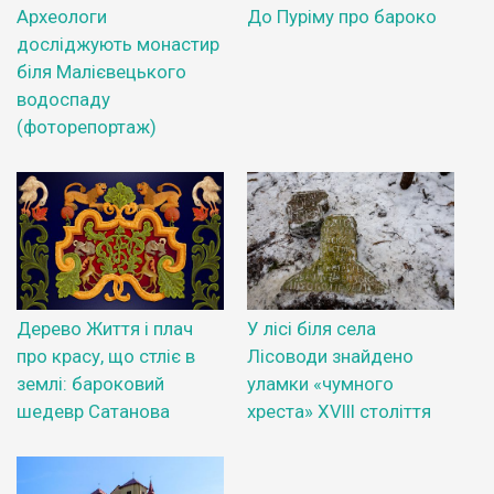
Археологи
До Пуріму про бароко
досліджують монастир
біля Малієвецького
водоспаду
(фоторепортаж)
Дерево Життя і плач
У лісі біля села
про красу, що стліє в
Лісоводи знайдено
землі: бароковий
уламки «чумного
шедевр Сатанова
хреста» XVIII століття