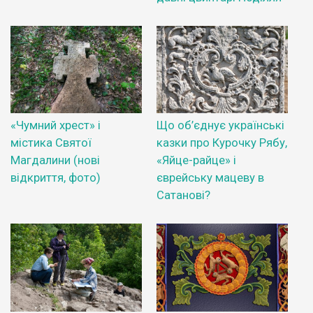
«Чумний хрест» і
Що об’єднує українські
містика Святої
казки про Курочку Рябу,
Магдалини (нові
«Яйце-райце» і
відкриття, фото)
єврейську мацеву в
Сатанові?