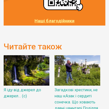
Наші благодійники
Читайте також
Я іду від джерел до
Загадкові хрестики, не
джерел… (с)
наш кАзак і сердиті
сонечка. Що ховають
давні цвинтарі Поділля