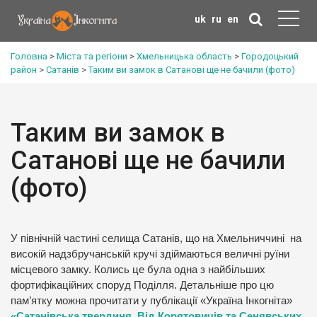
uk
ru
en
Головна
>
Міста та регіони
>
Хмельницька область
>
Городоцький
район
>
Сатанів
>
Таким ви замок в Сатанові ще не бачили (фото)
Таким ви замок в
Сатанові ще не бачили
(фото)
У північній частині селища Сатанів, що на Хмельниччині на
високій надзбручанській кручі здіймаються величні руїни
місцевого замку. Колись це була одна з найбільших
фортифікаційних споруд Поділля. Детальніше про цю
пам’ятку можна прочитати у публікації «Україна Інкогніта»
«Сатанівська твердиня. Від Корятовичів та Сенявських