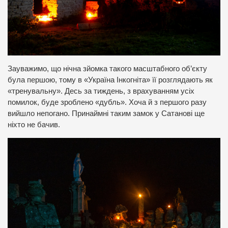
Зауважимо, що нічна зйомка такого масштабного об’єкту
була першою, тому в «Україна Інкогніта» її розглядають як
«тренувальну». Десь за тиждень, з врахуванням усіх
помилок, буде зроблено «дубль». Хоча й з першого разу
вийшло непогано. Принаймні таким замок у Сатанові ще
ніхто не бачив.