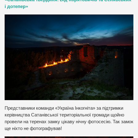
і дотепер»
Представники команди «Україна Інкогніта» за підтримки
керівництва Сатанівської територіальної громади щойно
провели на теренах замку цікаву нічну фотосесію. Так замок
ще ніхто не фотографував!