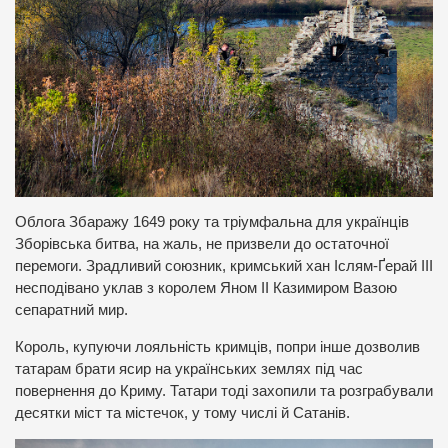
Облога Збаражу 1649 року та тріумфальна для українців
Зборівська битва, на жаль, не призвели до остаточної
перемоги. Зрадливий союзник, кримський хан Іслям-Ґерай III
несподівано уклав з королем Яном II Казимиром Вазою
сепаратний мир.
Король, купуючи лояльність кримців, попри інше дозволив
татарам брати ясир на українських землях під час
повернення до Криму. Татари тоді захопили та розграбували
десятки міст та містечок, у тому числі й Сатанів.