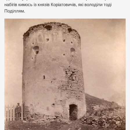
набігів кимось із князів Коріатовичів, які володіли тоді
Поділлям.