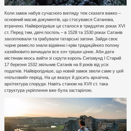
Коли замок набув сучасного вигляду теж сказати важко –
основний масив документів, що стосувався Сатанова,
втрачено. Найвірогідніше це сталося в тридцятих роках XVІ
ст. Перед тим, двічі поспіль – в 1528 та 1530 роках Сатанів
захоплювали та грабували татарські загони. Зайди своє
чорне ремесло знали відмінно і крім традиційного полону
хазяйновито вичищали все хоч трішки цінне. Аби дати
містянам якось вийти зі скрути король Сигізмунд I Старий
17 березня 1532 звільнив Сатанів на 8 років від усіх
податків. Найвірогідніше, що новий замок звели саме у цей
«пільговий» період. На це вказує й досить архаїчна,
архітектура споруди. Навіть станом на XVІІ ст. така
структура укріплення вже була застарілою.