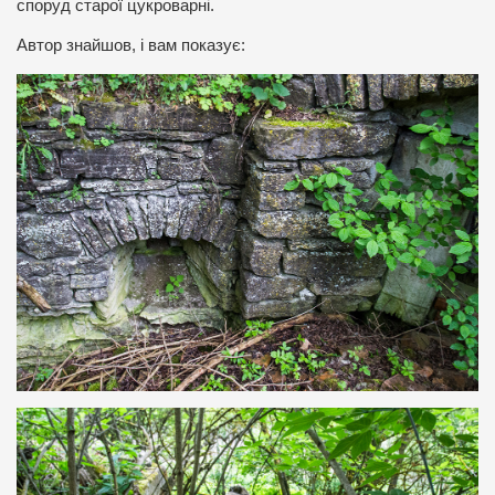
споруд старої цукроварні.
Автор знайшов, і вам показує: