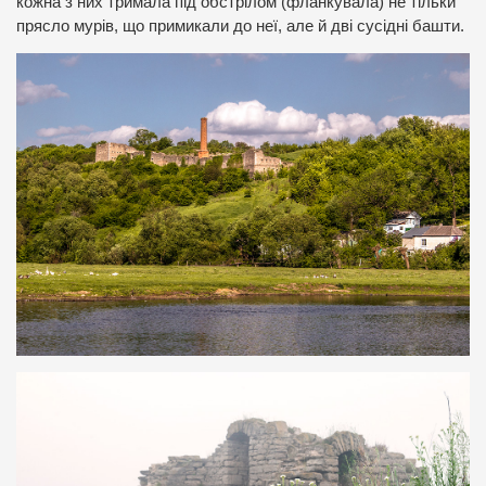
кожна з них тримала під обстрілом (фланкувала) не тільки
прясло мурів, що примикали до неї, але й дві сусідні башти.