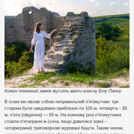
Кожен поважний замок мусить мати власну Білу Панну
В плані він являв собою неправильний п’ятикутник: три
сторони були завдовжки приблизно по 105 м, четверта – 85
м, п’ята (південна) — 65 м. На кожному розі п’ятикутника
стояли п’ятигранні ж (хоча, якщо дивитися зовні –
чотиригранні) триповерхові муровані башти. Таким чином,