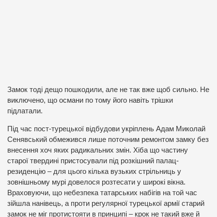
Замок тоді дещо пошкодили, але не так вже щоб сильно. Не
виключено, що османи по тому його навіть трішки
підлатали.
Під час пост-турецької відбудови укріплень Адам Миколай
Сенявський обмежився лише поточним ремонтом замку без
внесення хоч яких радикальних змін. Хіба що частину
старої твердині пристосували під розкішний палац-
резиденцію – для цього кілька вузьких стрільниць у
зовнішньому мурі довелося розтесати у широкі вікна.
Враховуючи, що небезпека татарських набігів на той час
зійшла нанівець, а проти регулярної турецької армії старий
замок не міг протистояти в принципі – крок не такий вже й