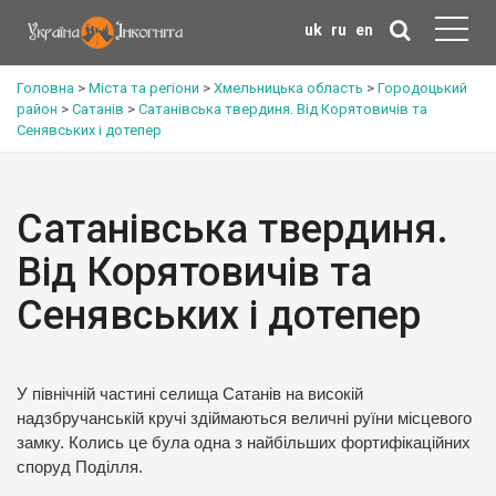
uk
ru
en
Головна
>
Міста та регіони
>
Хмельницька область
>
Городоцький
район
>
Сатанів
>
Сатанівська твердиня. Від Корятовичів та
Сенявських і дотепер
Сатанівська твердиня.
Від Корятовичів та
Сенявських і дотепер
У північній частині селища Сатанів на високій
надзбручанській кручі здіймаються величні руїни місцевого
замку. Колись це була одна з найбільших фортифікаційних
споруд Поділля.