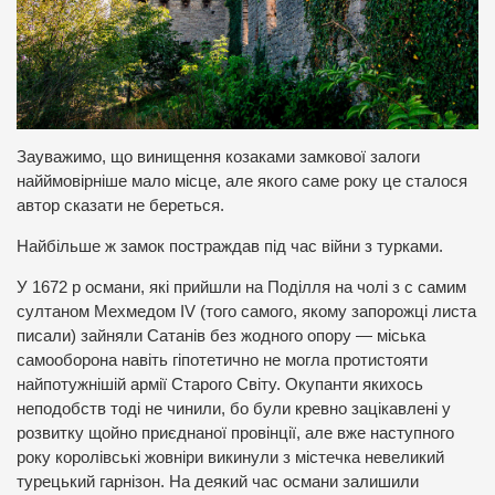
Зауважимо, що винищення козаками замкової залоги
найймовірніше мало місце, але якого саме року це сталося
автор сказати не береться.
Найбільше ж замок постраждав під час війни з турками.
У 1672 р османи, які прийшли на Поділля на чолі з с самим
султаном Мехмедом IV (того самого, якому запорожці листа
писали) зайняли Сатанів без жодного опору — міська
самооборона навіть гіпотетично не могла протистояти
найпотужнішій армії Старого Світу. Окупанти якихось
неподобств тоді не чинили, бо були кревно зацікавлені у
розвитку щойно приєднаної провінції, але вже наступного
року королівські жовніри викинули з містечка невеликий
турецький гарнізон. На деякий час османи залишили