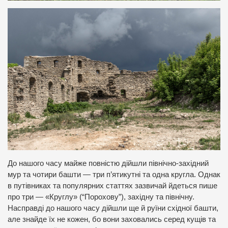
До нашого часу майже повністю дійшли північно-західний
мур та чотири башти — три п’ятикутні та одна кругла. Однак
в путівниках та популярних статтях зазвичай йдеться пише
про три — «Круглу» (“Порохову”), західну та північну.
Насправді до нашого часу дійшли ще й руїни східної башти,
але знайде їх не кожен, бо вони заховались серед кущів та