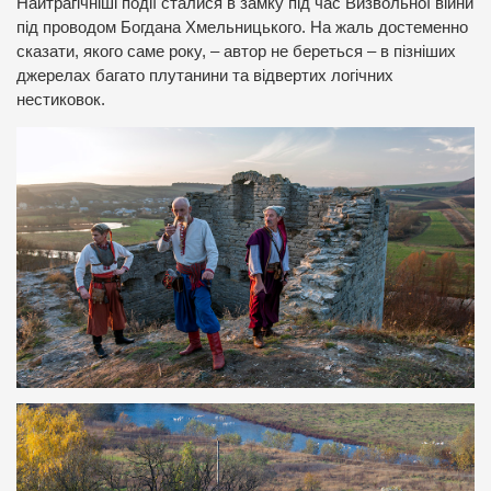
Найтрагічніші події сталися в замку під час Визвольної війни
під проводом Богдана Хмельницького. На жаль достеменно
сказати, якого саме року, – автор не береться – в пізніших
джерелах багато плутанини та відвертих логічних
нестиковок.