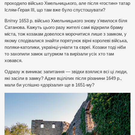
проходило військо Хмельницького, але після «гостин» татар
Іслям-Ґерая ІІІ, що там вже було спустошувати?
Влітку 1653 р. військо Хмельницького знову з’явилося біля
Сатанова. Кажуть цього разу жителі самі відкрили браму
міста, тож козакам довелося морочитися лише з замком, у
якому сподівалися знайти порятунок вірні королеві війська,
поляки-католики, українці-уніати та євреї. Козаки тоді ніби
то захопили замок штурмом та вирізали усіх хто там
ховався.
Одразу ж виникає запитання — звідки взялися всі ці люди,
які засіли в замку? Адже вцілілих після різанини 1649 р.,
мали би успішно «дорізали» ще в 1651-му?