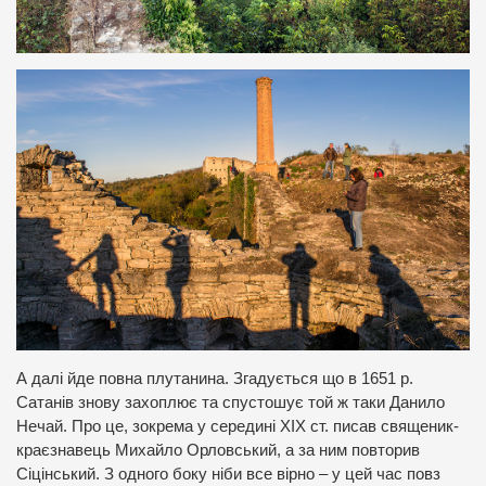
А далі йде повна плутанина. Згадується що в 1651 р.
Сатанів знову захоплює та спустошує той ж таки Данило
Нечай. Про це, зокрема у середині ХІХ ст. писав священик-
краєзнавець Михайло Орловський, а за ним повторив
Сіцінський. З одного боку ніби все вірно – у цей час повз