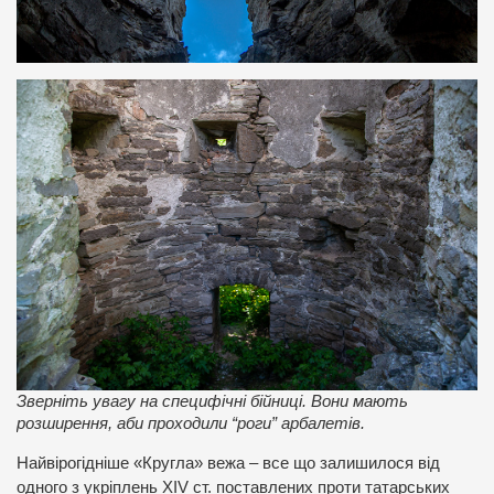
Зверніть увагу на специфічні бійниці. Вони мають
розширення, аби проходили “роги” арбалетів.
Найвірогідніше «Кругла» вежа – все що залишилося від
одного з укріплень XIV ст. поставлених проти татарських