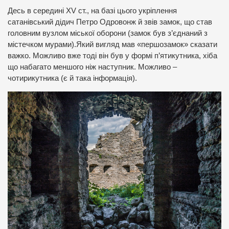
Десь в середині XV ст., на базі цього укріплення
сатанівський дідич Петро Одровонж й звів замок, що став
головним вузлом міської оборони (замок був з’єднаний з
містечком мурами).Який вигляд мав «першозамок» сказати
важко. Можливо вже тоді він був у формі п’ятикутника, хіба
що набагато меншого ніж наступник. Можливо –
чотирикутника (є й така інформація).