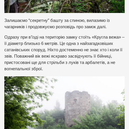
Залишаємо “секретну” башту за спиною, вилазимо із
чагарників і продовжуємо розповідь про замок далі.
Одразу при в’їзді на територію замку стоїть «Кругла вежа» –
її діаметр близько 6 метрів. Це одна з найзагадковіших
сатанівських споруд. Ніхто достеменно не знає хто і коли її
звів. Поважний вік вежі яскраво засвідчують її бійниці,
пристосовані ще для стрільби з луків та арбалетів, а не
вогнепальної зброї.