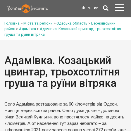
uk
ru
en
Головна
>
Міста та регіони
>
Одеська область
>
Березівський
район
>
Адамівка
>
Адамівка. Козацький цвинтар, трьохсотлітня
груша та руїни вітряка
Адамівка. Козацький
цвинтар, трьохсотлітня
груша та руїни вітряка
Село Адамівка розташоване за 60 кілометрів від Одеси.
Нині це Березівський район. Село дуже довге – долиною
річки Великий Куяльник воно простяглося майже на десять
кілометрів. А от населення тут зараз небагато – за
інформацією 2021 року зареєстровано у селі 272 особи, але