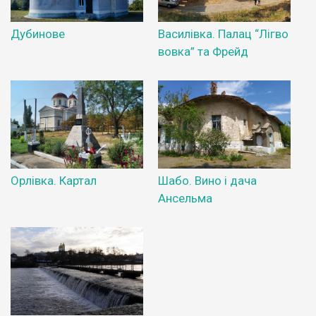
Дубинове
Василівка. Палац “Лігво
вовка” та Фрейд
Орлівка. Картал
Шабо. Вино і дача
Ансельма