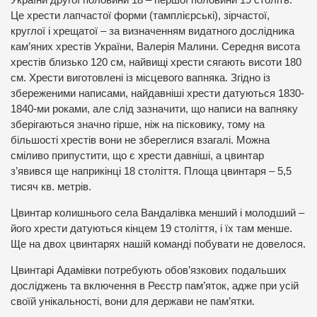
України другої половини 18 – першої половини 19 століть.
Це хрести лапчастої форми (тамплієрські), зірчастої,
круглої і хрещатої – за визначенням видатного дослідника
кам’яних хрестів України, Валерія Малини. Середня висота
хрестів близько 120 см, найвищі хрести сягають висоти 180
см. Хрести виготовлені із місцевого вапняка. Згідно із
збереженими написами, найдавніші хрести датуються 1830-
1840-ми роками, але слід зазначити, що написи на вапняку
зберігаються значно гірше, ніж на пісковику, тому на
більшості хрестів вони не збереглися взагалі. Можна
сміливо припустити, що є хрести давніші, а цвинтар
з’явився ще наприкінці 18 століття. Площа цвинтаря – 5,5
тисяч кв. метрів.
Цвинтар колишнього села Вандалівка менший і молодший –
його хрести датуються кінцем 19 століття, і їх там менше.
Ще на двох цвинтарях нашій команді побувати не довелося.
Цвинтарі Адамівки потребують обов’язкових подальших
досліджень та включення в Реєстр пам’яток, адже при усій
своїй унікальності, вони для держави не пам’ятки.