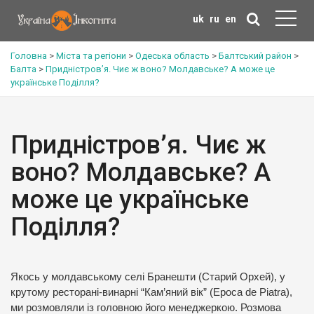
uk
ru
en
Головна
>
Міста та регіони
>
Одеська область
>
Балтський район
>
Балта
>
Придністров’я. Чиє ж воно? Молдавське? А може це
українське Поділля?
Придністров’я. Чиє ж
воно? Молдавське? А
може це українське
Поділля?
Якось у молдавському селі Бранешти (Старий Орхей), у
крутому ресторані-винарні “Кам’яний вік” (Epoca de Piatra),
ми розмовляли із головною його менеджеркою. Розмова