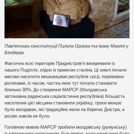
Пам’ятники конституції Пилипа Орлика та Івану Мазепі у
Бендерах
Фактично всю територію Придністров’я виокремили із
нашого Поділля, згідно із примхою сталіна. Ці землі почали
масово населяти мешканцями республік срср, переважно
росіянами, із часом, частка яких тут почала становити
близько 30%. До створення МАРСР (Молдавська
автономна радянська соціалістична республіка) більшість
населення цієї місцини становили українці, трохи менше
було молдаван, які традиційно жили на берегах Дністра, а
росіян зовсім не було.
Головною мовою МАРСР зробили молдавську (румунську)
із кириличним написанням. Був період, коли написання було