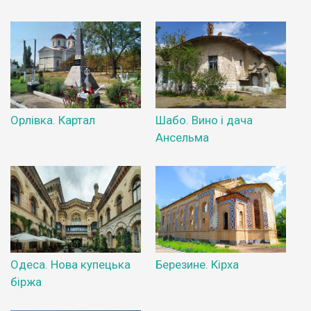
Орлівка. Картал
Шабо. Вино і дача
Ансельма
Одеса. Нова купецька
Березине. Кірха
біржа