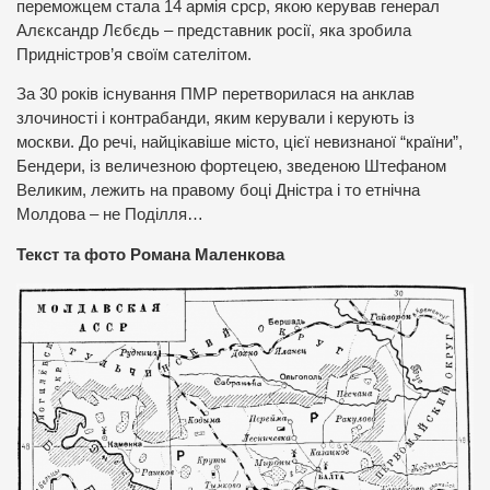
переможцем стала 14 армія срср, якою керував генерал
Алєксандр Лєбєдь – представник росії, яка зробила
Придністров’я своїм сателітом.
За 30 років існування ПМР перетворилася на анклав
злочиності і контрабанди, яким керували і керують із
москви. До речі, найцікавіше місто, цієї невизнаної “країни”,
Бендери, із величезною фортецею, зведеною Штефаном
Великим, лежить на правому боці Дністра і то етнічна
Молдова – не Поділля…
Текст та фото Романа Маленкова