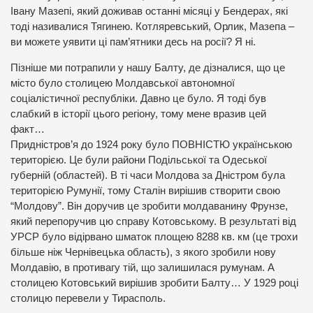
Івану Мазепі, який доживав останні місяці у Бендерах, які
тоді називалися Тягинею. Котляревський, Орлик, Мазепа –
ви можете уявити ці пам’ятники десь на росії? Я ні.
Пізніше ми потрапили у нашу Балту, де дізналися, що це
місто було столицею Молдавської автономної
соціалістичної республіки. Давно це було. Я тоді був
слабкий в історії цього регіону, тому мене вразив цей
факт…
Придністров’я до 1924 року було ПОВНІСТЮ українською
територією. Це були райони Подільської та Одеської
губерній (областей). В ті часи Молдова за Дністром була
територією Румунії, тому Сталін вирішив створити свою
“Молдову”. Він доручив це зробити молдаванину Фрунзе,
який перепоручив цю справу Котовському. В результаті від
УРСР було відірвано шматок площею 8288 кв. км (це трохи
більше ніж Чернівецька область), з якого зробили нову
Молдавію, в противагу тій, що залишилася румунам. А
столицею Котовський вирішив зробити Балту… У 1929 році
столицю перевели у Тирасполь.