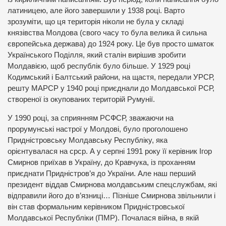
латиницею, але його завершили у 1938 році. Варто
зрозуміти, що ця територія ніколи не була у складі
князівства Молдова (свого часу то була велика й сильна
європейська держава) до 1924 року. Це був просто шматок
Українського Поділля, який сталін вирішив зробити
Молдавією, щоб республік було більше. У 1929 році
Кодимський і Балтський райони, на щастя, передали УРСР,
решту МАРСР у 1940 році приєднали до Молдавської РСР,
створеної із окупованих територій Румунії.
У 1990 році, за сприянням РСФСР, зважаючи на
прорумунські настрої у Молдові, було проголошено
Придністровську Молдавську Республіку, яка
орієнтувалася на срср. А у серпні 1991 року її керівник Ігор
Смирнов приїхав в Україну, до Кравчука, із проханням
приєднати Придністров’я до України. Але наш перший
президент віддав Смирнова молдавським спецслужбам, які
відправили його до в’язниці… Пізніше Смирнова звільнили і
він став формальним керівником Придністровської
Молдавської Республіки (ПМР). Почалася війна, в якій