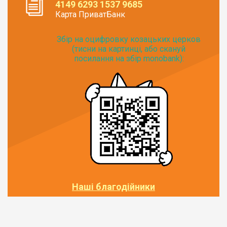
4149 6293 1537 9685
Карта ПриватБанк
Збір на оцифровку козацьких церков
(тисни на картинці, або скануй
посилання на збір monobank):
Наші благодійники