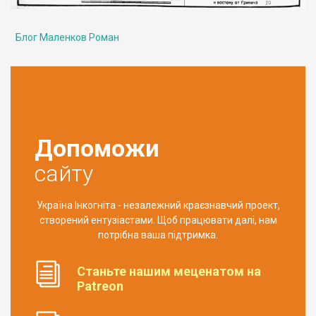
Блог Маленков Роман
Допоможи
сайту
Україна Інкогніта - незалежний краєзнавчий проект,
створений ентузіастами. Щоб працювати далі, нам
потрібна ваша підтримка.
Станьте нашим меценатом на
Patreon