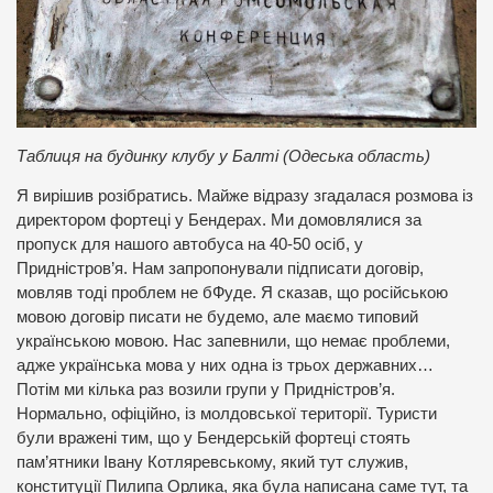
Таблиця на будинку клубу у Балті (Одеська область)
Я вирішив розібратись. Майже відразу згадалася розмова із
директором фортеці у Бендерах. Ми домовлялися за
пропуск для нашого автобуса на 40-50 осіб, у
Придністров’я. Нам запропонували підписати договір,
мовляв тоді проблем не бФуде. Я сказав, що російською
мовою договір писати не будемо, але маємо типовий
українською мовою. Нас запевнили, що немає проблеми,
адже українська мова у них одна із трьох державних…
Потім ми кілька раз возили групи у Придністров’я.
Нормально, офіційно, із молдовської території. Туристи
були вражені тим, що у Бендерській фортеці стоять
пам’ятники Івану Котляревському, який тут служив,
конституції Пилипа Орлика, яка була написана саме тут, та