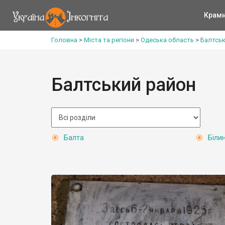
Крам
Головна
>
Міста та регіони
>
Одеська область
>
Балтськ
Балтський район
Балта
Біли