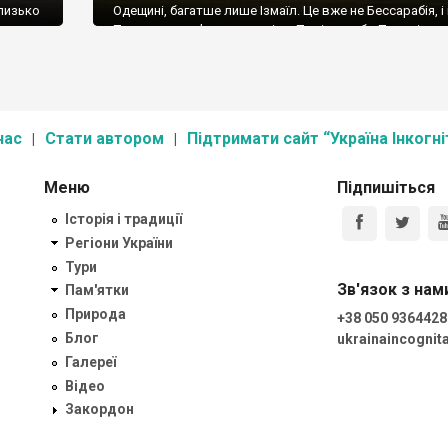
близько
Одещині, багатше лише Ізмаїл. Це вже не Бессарабія, і
церква
Причорномор’я – це скоріше Поділля, або Придністро
о
точніше – і те, і те, адже на південному боці Кодими м
вокзал
Придністров’я, а на північному – […]
нас
Стати автором
Підтримати сайт “Україна Інкогні
Меню
Підпишіться
Історія і традиції
Регіони України
Тури
Зв'язок з нам
Пам'ятки
Природа
+38 050 9364428
Блог
ukrainaincogni
Галереї
Відео
Закордон