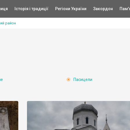
ниця
Історія і традиції
Регіони України
Закордон
Пам'
ий район
не
Пасицели