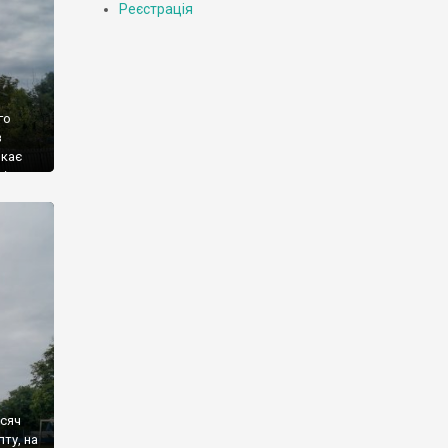
Реєстрація
го
з
шкає
ві
яснити
исяч
лту, на