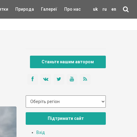
ятки
Природа
Галереї
Про нас
uk
ru
en
Станьте нашим автором
Підтримати сайт
Вхід