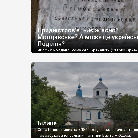
Придністров’я. Чиє ж воно?
Молдавське? А може це українсь
Поділля?
Якось у молдавському селі Бранешти (Старий Орхей)
крутому ресторані-винарні “Кам’яний вік” (Epoca de Pi
ми розмовляли із головною його менеджеркою. Ро
зайшла за Придністров’я. – Чи жалкуєте за цим рег
Та ні, а чому ми маємо жалкувати? – Ну як же, росіян
його окупували. Воно ж насправді ваше. – Ні, не жал
[…]
Білине
Село Білине виникло у 1864 році як залізнична станц
новозбудованої залізничної гілки Балта – Одеса.