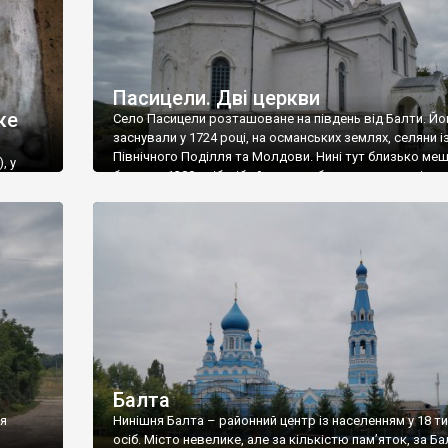
Пасицели. Дві церкви
ке
Село Пасицели розташоване на південь від Балти. Йо
заснували у 1724 році, на османських землях, селяни і
Північного Поділля та Молдови. Нині тут близько ме
, у
близько 1300 осіб, ніби й не дуже багато, але у селі є д
atra),
школи (не знаю чи працюють обидві) і дві церкви. По
змова
таку подвійність досить просто – до 1967 […]
іоном? –
и ж
куємо.
Балта
ія
Нинішня Балта – районний центр із населенням у 18 т
осіб. Місто невелике, але за кількістю пам’яток, за Ба