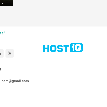
 не
в’я. А
абуть
та”
и
ta.com@gmail.com