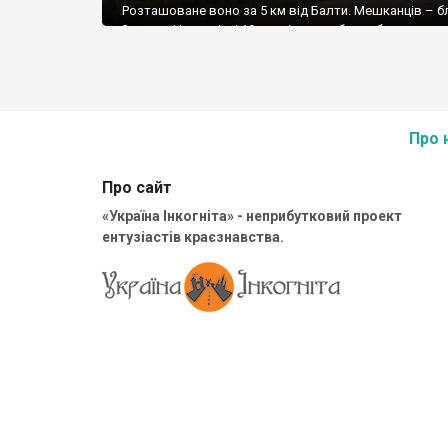
Розташоване воно за 5 км від Балти. Мешканців – 
2 тисяч. Наприкінці 19 століття тут була збудована 
Ікони Казанської Богородиці, яка існує і нині. Також д
цікавих об’єктів села можна віднести зализничний 
19 ст., та старі житлові […]
Про 
Про сайт
«Україна Інкогніта» - неприбутковий проект
ентузіастів краєзнавства.