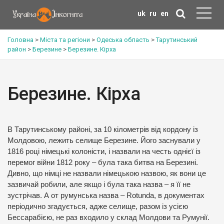
uk
ru
en
Головна
>
Міста та регіони
>
Одеська область
>
Тарутинський
район
>
Березине
>
Березине. Кірха
Березине. Кірха
В Тарутинському районі, за 10 кілометрів від кордону із
Молдовою, лежить селище Березине. Його заснували у
1816 році німецькі колоністи, і назвали на честь однієї із
перемог війни 1812 року – була така битва на Березині.
Дивно, що німці не назвали німецькою назвою, як вони це
зазвичай робили, але якщо і була така назва – я її не
зустрічав. А от румунська назва – Rotunda, в документах
періодично згадується, адже селище, разом із усією
Бессарабією, не раз входило у склад Молдови та Румунії.