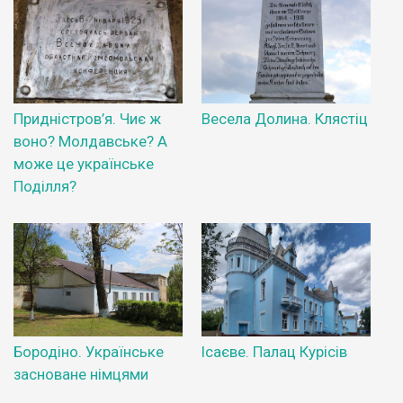
Придністров’я. Чиє ж
Весела Долина. Клястіц
воно? Молдавське? А
може це українське
Поділля?
Бородіно. Українське
Ісаєве. Палац Курісів
засноване німцями