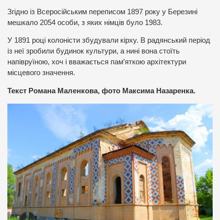
Згідно із Всеросійським переписом 1897 року у Березині
мешкало 2054 особи, з яких німців було 1983.
У 1891 році колоністи збудували кірху. В радянський період
із неї зробили будинок культури, а нині вона стоїть
напівруїною, хоч і вважається пам’яткою архітектури
місцевого значення.
Текст Романа Маленкова, фото Максима Назаренка.