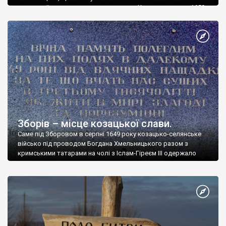
козацької держави – це поле, поряд з Конотопом, де в 1659
році відбулась величезна, та переможна для козаків, сеча,
що так і названа, Конотопська битва. І відбулась ця битва не з
королівством […]
Зборів – місце козацької слави.
Саме під Зборовом в серпні 1649 року козацько-селянське
військо під проводом Богдана Хмельницького разом з
кримськими татарами на чолі з Іслам-Гіреєм ІІІ одержало
одну з гучних перемог над кор