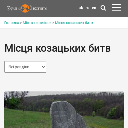
uk
ru
en
Головна
>
Міста та регіони
>
Місця козацьких битв
Місця козацьких битв