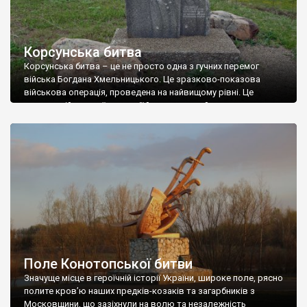
Корсунська битва
Корсунська битва – це не просто одна з гучних перемог
війська Богдана Хмельницького. Це зразково-показова
військова операція, проведена на найвищому рівні. Це
шедевр військової стратегії й тактики, який указує на
величезний полководницький талант гетьмана Богдана.
Навіть маючи в активі лише цю перемогу Хмельницький
увійшов би у світову історію як великий воєначальник.
Пам’ятний знак на місці […]
Поле Конотопської битви
Значуще місце в героїчній історії України, широке поле, рясно
полите кров’ю наших предків-козаків та загарбників з
Московщини, що зазіхнули на волю та незалежність