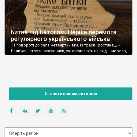
Битва під Батогом. Перша перемога
регулярного українського війська
На повороті до села Четвертинівка, із траси Тростянець -
Ладижин, стоять вказівники, які посилають на схід – мовляв,
саме там Поле битви під Батогом.
Станьте нашим автором