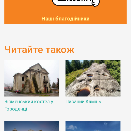
Наші благодійники
Читайте також
Вірменський костел у
Писаний Камінь
Городенці