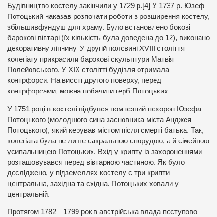
Будівництво костелу закінчили у 1729 р.[4] У 1737 р. Юзеф
Потоцький наказав розпочати роботи з розширення костелу,
збільшивфундуш для храму. Було встановлено бокові
барокові вівтарі (їх кількість була доведена до 12), виконано
декоративну ліпнину. У другій половині XVIII століття
колегіату прикрасили барокові скульптури Матвія
Полейовського. У XIX столітті будівля отримала
контрфорси. На висоті другого поверху, перед
контрфорсами, можна побачити герб Потоцьких.
У 1751 році в костелі відбувся помпезний похорон Юзефа
Потоцького (молодшого сина засновника міста Анджея
Потоцького), який керував містом після смерті батька. Так,
колегіата була не лише сакральною спорудою, а й сімейною
усипальницею Потоцьких. Вхід у крипту із захороненнями
розташовувався перед вівтарною частиною. Як було
досліджено, у підземеллях костелу є три крипти —
центральна, західна та східна. Потоцьких ховали у
центральній.
Протягом 1782—1799 років австрійська влада поступово