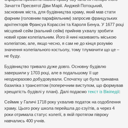
Зачаття Пресвятої Діви Марії. Анджей Потоцький,
засновник міста, для будівництва храму, який мав стати
фарним (головним парафіяльним) запросив французьких
архітекторів Франсуа Корассіні та Кароля Бенуа. У 1677 році
місцевий сейм (вальний сейм) прийняв ухвалу зробити
новий храм колегіальним. Його й нині називають міською
колегіатою, але, якщо чесно, я сам не до кінця розумію
значення колегіального костьолу, тому тлумачити що це –
не буду.
Будівництво тривало дуже довго. Основну будівлю
завершили у 1703 році, але в подальшому її ще
неодноразово добудовували. Спочатку це була тринавна
базиліка з трансептом (поперечним виступом, що формував
хрещатість будівлі у плані). Далі подаємо
текст із Вікіпедії
:
Сеймик у Галичі 1718 року ухвалив податок на оздоблення
храму. Цього року школа перейшла до єзуїтів, а через 4
роки отримала статус колегії, в якій протягом півроку
навчались 400 учнів.