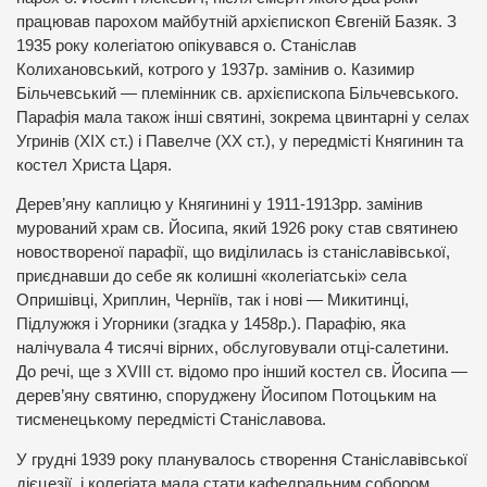
працював парохом майбутній архієпископ Євгеній Базяк. З
1935 року колегіатою опікувався о. Станіслав
Колихановський, котрого у 1937р. замінив о. Казимир
Більчевський — племінник св. архієпископа Більчевського.
Парафія мала також інші святині, зокрема цвинтарні у селах
Угринів (XIX ст.) і Павелче (XX ст.), у передмісті Княгинин та
костел Христа Царя.
Дерев’яну каплицю у Княгинині у 1911-1913рр. замінив
мурований храм св. Йосипа, який 1926 року став святинею
новоствореної парафії, що виділилась із станіславівської,
приєднавши до себе як колишні «колегіатські» села
Опришівці, Хриплин, Черніїв, так і нові — Микитинці,
Підлужжя і Угорники (згадка у 1458р.). Парафію, яка
налічувала 4 тисячі вірних, обслуговували отці-салетини.
До речі, ще з XVIII ст. відомо про інший костел св. Йосипа —
дерев’яну святиню, споруджену Йосипом Потоцьким на
тисменецькому передмісті Станіславова.
У грудні 1939 року планувалось створення Станіславівської
дієцезії, і колегіата мала стати кафедральним собором.