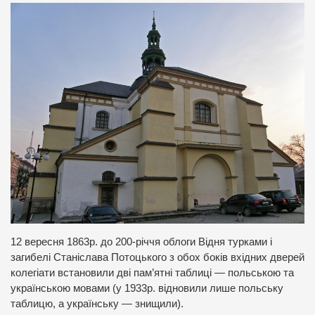
12 вересня 1863р. до 200-річчя облоги Відня турками і
загибелі Станіслава Потоцького з обох боків вхідних дверей
колегіати встановили дві пам’ятні таблиці — польською та
українською мовами (у 1933р. відновили лише польську
таблицю, а українську — знищили).