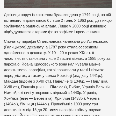
Дзвіниця поруч із костелом була зведена у 1744 році, на ній
встановили дзвін вагою більше 2 тонн. У 1963 році дзвіницю
зруйнувала радянська влада. Лише у 2000 році дзвіницю
відбудували за старими фотографіями і кресленнями.
Спочатку парафія Станіславова належала до Устенського
(Галицького) деканату, а 1787 року стала осередком
однойменного деканату. У 10—20-х роках XIX ст. її
чисельність становила лише 2 тисячі вірних, а 1885 року за
пароха о. Йоана Красовського вона налічувала майже
десять тисяч парафіян, котрі проживали у місті і кількох
передмістях, а також у селах Крихівці (згадка у 1441р.),
Майдан (відоме з XVIII ст.), Павелче (з 1946р. — Павлівка,
XVIII ст.), Пациків (нині — Підлісся), Рибне, Угринів Верхній і
Нижній, які нині утворюють відомий з 1440р. Угринів,
Хом’яків (нині — Березівка), Хриплин (1438р.), Черніїв
(1404р.), Ямниця (1444р.). Принаймні з 1903 року три
десятиліття від 15 до 20 тисяч парафіян обслуговував
парох о. Йосип Пяскевич, після смерті якого два роки