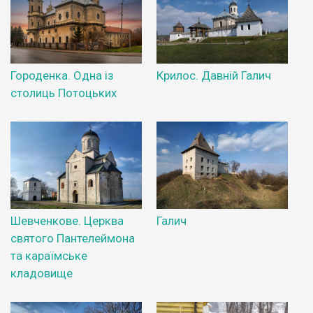
Городенка. Одна із
Крилос. Давній Галич
столиць Потоцьких
Шевченкове. Церква
Галич
святого Пантелеймона
та караїмське
кладовище