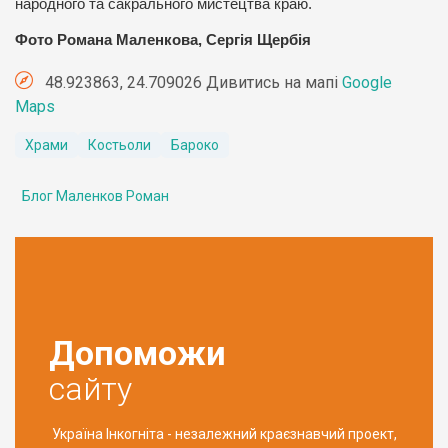
народного та сакрального мистецтва краю.
Фото Романа Маленкова, Сергія Щербія
48.923863, 24.709026 Дивитись на мапі
Google
Maps
Храми
Костьоли
Бароко
Блог Маленков Роман
Допоможи
сайту
Україна Інкогніта - незалежний краєзнавчий проект,