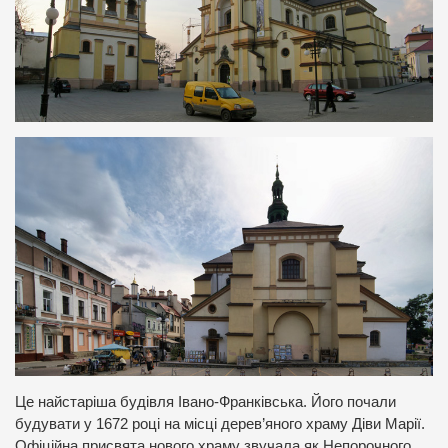
Це найстаріша будівля Івано-Франківська. Його почали
будувати у 1672 році на місці дерев’яного храму Діви Марії.
Офіційна присвята нового храму звучала як Непорочного