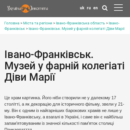
uk
ru
en
Головна
>
Міста та регіони
>
Івано-Франківська область
>
Івано-
Франківськ
>
Івано-Франківськ. Музей у фарній колегіаті Діви Марії
Івано-Франківськ.
Музей у фарній колегіаті
Діви Марії
Це храм картинка. Його ніби створили не у далекому 17
столітті, а як декорацію для історичного фільму, звели у 21-
му. Він є одним із найгарніших барокових храмів не лише у
Івано-Франківську, а взагалі в Україні, і саме він є найбільш
запам’ятовуваним із значної кількості пам’яток столиці
Прикарпатття.