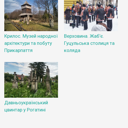
Крилос. Музей народної
Верховина. Жаб’є.
архітектури та побуту
Гуцульська столиця та
Прикарпаття
коляда
Давньоукраїнський
цвинтар у Рогатині