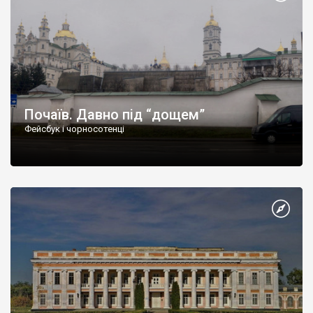
Почаїв. Давно під “дощем”
Фейсбук і чорносотенці