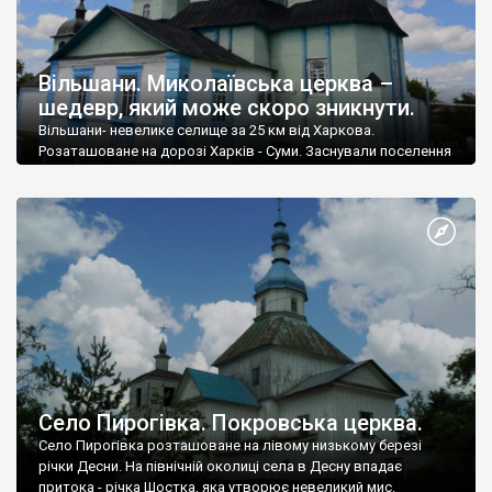
Вільшани. Миколаївська церква –
шедевр, який може скоро зникнути.
Вільшани- невелике селище за 25 км від Харкова.
Розаташоване на дорозі Харків - Суми. Заснували поселення
вихідці з Поділля в середині 17 століття.
Село Пирогівка. Покровська церква.
Село Пирогівка розташоване на лівому низькому березі
річки Десни. На північній околиці села в Десну впадає
притока - річка Шостка, яка утворює невеликий мис.