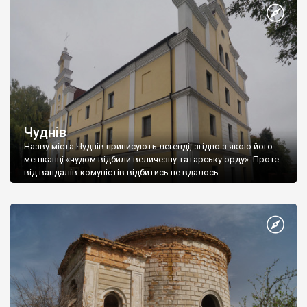
Чуднів
Назву міста Чуднів приписують легенді, згідно з якою його
мешканці «чудом відбили величезну татарську орду». Проте
від вандалів-комуністів відбитись не вдалось.