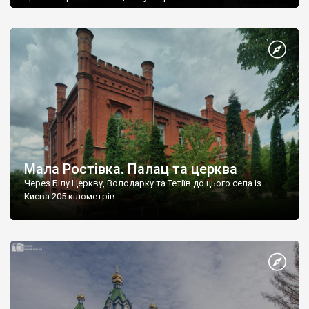
Мала Ростівка. Палац та церква
Через Білу Церкву, Володарку та Тетіїв до цього села із
Києва 205 кілометрів.