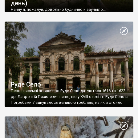
день)
Начну я, пожалуй, довольно буднично и зауныло...
Руде Село
Перші писемні згадки про Руде Село датуються 1616 та 1622
рр. Лаврентій Похилевич пише, що у XVIII столітті Руде Село із
Погребами з’єднувалось великою греблею, на якій стояло
два водяних млина.