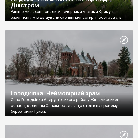
Дністром
Раніше ми захоплювались печерними містами Криму, із
захопленням відвідували скельні монастирі півострова, в
Бахчисараї та Інкермані.
Городківка. Неймовірний храм.
Село Городківка Андрушівського району Житомирської
області, колишній Халаїмгородок, що стоїть на правому
березі річки Гуйви.