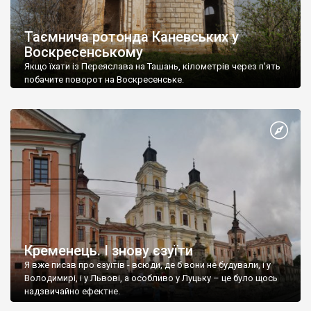
Таємнича ротонда Каневських у
Воскресенському
Якщо їхати із Переяслава на Ташань, кілометрів через п'ять
побачите поворот на Воскресенське.
Кременець. І знову єзуїти
Я вже писав про єзуїтів - всюди, де б вони не будували, і у
Володимирі, і у Львові, а особливо у Луцьку – це було щось
надзвичайно ефектне.