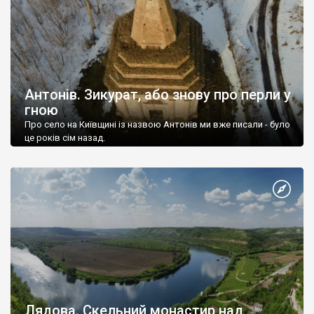
Антонів. Зикурат, або знову про перли у
гною
Про село на Київщині із назвою Антонів ми вже писали - було
це років сім назад.
Лядова. Скельний монастир над