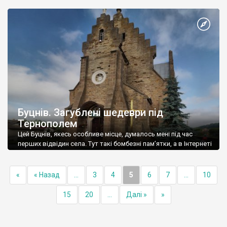
Буцнів. Загублені шедеври під
Тернополем
Цей Буцнів, якесь особливе місце, думалось мені під час
перших відвідин села. Тут такі бомбезні пам’ятки, а в Інтернеті
інфи зовсім немає. І це був 2007 рік.
«
« Назад
...
3
4
5
6
7
...
10
15
20
...
Далі »
»