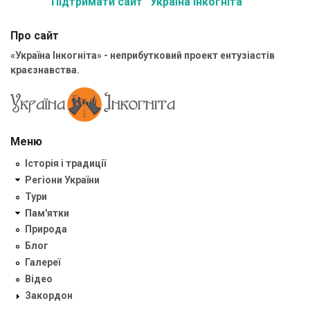
Підтримати сайт “Україна Інкогніта”
Про сайт
«Україна Інкогніта» - неприбутковий проект ентузіастів
краєзнавства.
Меню
Історія і традиції
Регіони України
Тури
Пам'ятки
Природа
Блог
Галереї
Відео
Закордон