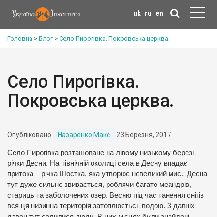
uk
ru
en
Головна
>
Блог
>
Село Пирогівка. Покровська церква.
Село Пирогівка.
Покровська церква.
Опубліковано
Назаренко Макс
23 Березня, 2017
Село Пирогівка розташоване на лівому низькому березі
річки Десни. На північній околиці села в Десну впадає
притока – річка Шостка, яка утворює невеликий мис. Десна
тут дуже сильно звивається, роблячи багато меандрів,
стариць та заболочених озер. Весню під час танення снігів
вся ця низинна територія затоплюєтьсь водою. З давніх
давен тут селилися люди. В цих місцях були знайдені