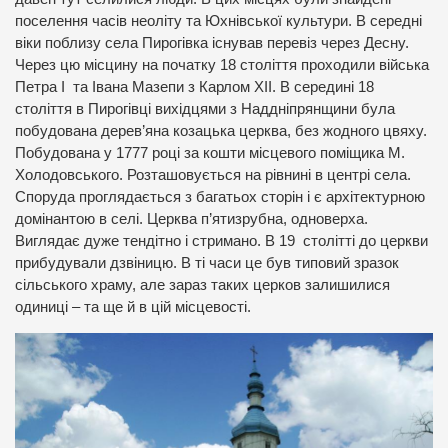
поселення часів неоліту та Юхнівської культури. В середні
віки поблизу села Пирогівка існував перевіз через Десну.
Через цю місцину на початку 18 століття проходили війська
Петра І та Івана Мазепи з Карлом ХІІ. В середині 18
століття в Пирогівці вихідцями з Наддніпрянщини була
побудована дерев’яна козацька церква, без жодного цвяху.
Побудована у 1777 році за кошти місцевого поміщика М.
Холодовського. Розташовується на рівнині в центрі села.
Споруда проглядається з багатьох сторін і є архітектурною
домінантою в селі. Церква п’ятизрубна, одноверха.
Виглядає дуже тендітно і стримано. В 19 столітті до церкви
прибудували дзвіницю. В ті часи це був типовий зразок
сільського храму, але зараз таких церков залишилися
одиниці – та ще й в цій місцевості.