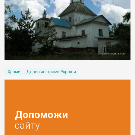
Храми
Дерев'яні храми України
Допоможи
сайту