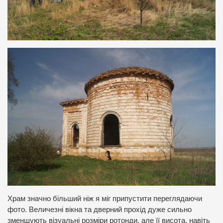
Храм значно більший ніж я міг припустити переглядаючи
фото. Величезні вікна та дверний прохід дуже сильно
зменшують візуальні розміри ротонди, але її висота, навіть