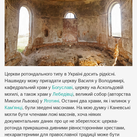
Церкви ротондального типу в Україні досить рідкісні.
Нашвидку можу пригадати церкву Василя у Володимирі,
кафедральний храм у
Богуславі
, церкву на Аскольдовій
могилі, а також храм у
Лебедівці
, великий собор (авторства
Миколи Львова) у
Яготині
. Останні два храми, як і млинок у
Кам’янці
, були зведені масонами. На мою думку і Каневські
могли бути членами ложі масонів, хоча ніяких
документальних даних про це не збереглося: церква-
ротонда прикрашена дивними рівносторонніми хрестами,
нехарактерними для православної традиції може бути