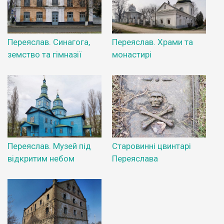
Переяслав. Синагога,
Переяслав. Храми та
земство та гімназії
монастирі
Переяслав. Музей під
Старовинні цвинтарі
відкритим небом
Переяслава