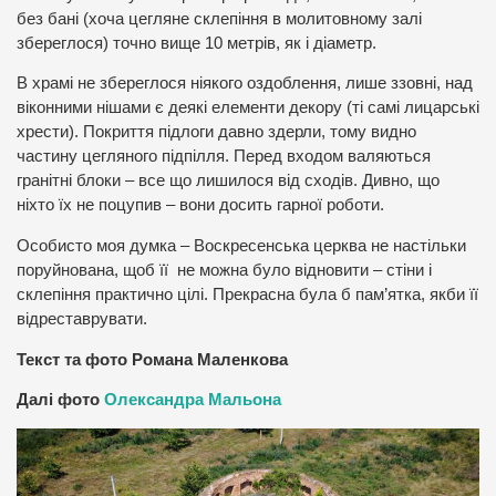
без бані (хоча цегляне склепіння в молитовному залі
збереглося) точно вище 10 метрів, як і діаметр.
В храмі не збереглося ніякого оздоблення, лише ззовні, над
віконними нішами є деякі елементи декору (ті самі лицарські
хрести). Покриття підлоги давно здерли, тому видно
частину цегляного підпілля. Перед входом валяються
гранітні блоки – все що лишилося від сходів. Дивно, що
ніхто їх не поцупив – вони досить гарної роботи.
Особисто моя думка – Воскресенська церква не настільки
поруйнована, щоб її не можна було відновити – стіни і
склепіння практично цілі. Прекрасна була б пам’ятка, якби її
відреставрувати.
Текст та фото Романа Маленкова
Далі фото
Олександра Мальона