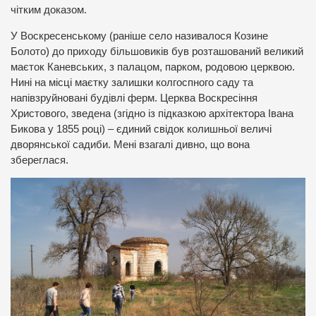
чітким доказом.
У Воскресенському (раніше село називалося Козине
Болото) до приходу більшовиків був розташований великий
маєток Каневських, з палацом, парком, родовою церквою.
Нині на місці маєтку залишки колгоспного саду та
напівзруйновані будівлі ферм. Церква Воскресіння
Христового, зведена (згідно із підказкою архітектора Івана
Бикова у 1855 році) – єдиний свідок колишньої величі
дворянської садиби. Мені взагалі дивно, що вона
збереглася.