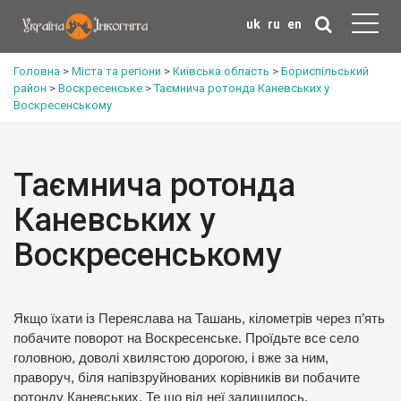
uk
ru
en
Головна
>
Міста та регіони
>
Київська область
>
Бориспільський
район
>
Воскресенське
>
Таємнича ротонда Каневських у
Воскресенському
Таємнича ротонда
Каневських у
Воскресенському
Якщо їхати із Переяслава на Ташань, кілометрів через п’ять
побачите поворот на Воскресенське. Проїдьте все село
головною, доволі хвилястою дорогою, і вже за ним,
праворуч, біля напівзруйнованих корівників ви побачите
ротонду Каневських. Те що від неї залишилось.