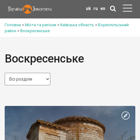
uk
ru
en
Головна
>
Міста та регіони
>
Київська область
>
Бориспільський
район
>
Воскресенське
Воскресенське