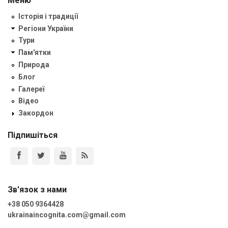
Меню
Історія і традиції
Регіони України
Тури
Пам'ятки
Природа
Блог
Галереї
Відео
Закордон
Підпишіться
Зв'язок з нами
+38 050 9364428
ukrainaincognita.com@gmail.com