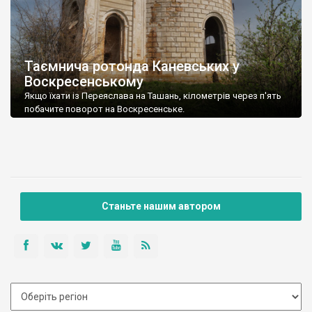
Таємнича ротонда Каневських у
Воскресенському
Якщо їхати із Переяслава на Ташань, кілометрів через п'ять
побачите поворот на Воскресенське.
Станьте нашим автором