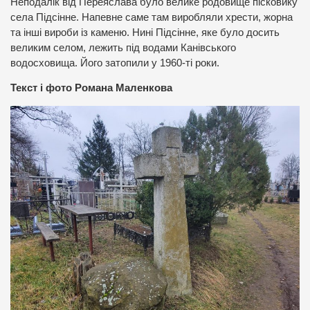
Неподалік від Переяслава було велике родовище пісковику
села Підсінне. Напевне саме там виробляли хрести, жорна
та інші вироби із каменю. Нині Підсінне, яке було досить
великим селом, лежить під водами Канівського
водосховища. Його затопили у 1960-ті роки.
Текст і фото Романа Маленкова