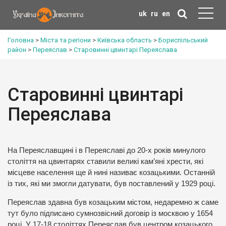
uk
ru
en
Головна
>
Міста та регіони
>
Київська область
>
Бориспільський
район
>
Переяслав
>
Старовинні цвинтарі Переяслава
Старовинні цвинтарі
Переяслава
На Переяславщині і в Переяславі до 20-х років минулого
століття на цвинтарях ставили великі кам’яні хрести, які
місцеве населення ще й нині називає козацькими. Останній
із тих, які ми змогли датувати, був поставлений у 1929 році.
Переяслав здавна був козацьким містом, недаремно ж саме
тут було підписано сумнозвісний договір із москвою у 1654
році. У 17-18 століттях Переяслав був центром козацького