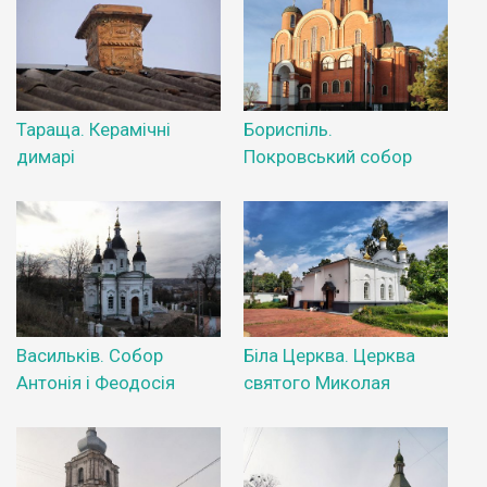
Тараща. Керамічні
Бориспіль.
димарі
Покровський собор
Васильків. Собор
Біла Церква. Церква
Антонія і Феодосія
святого Миколая