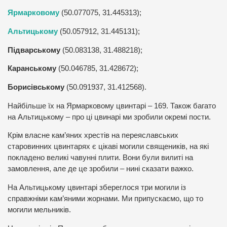
Ярмарковому
(50.077075, 31.445313);
Альтицькому
(50.057912, 31.445131);
Підварському
(50.083138, 31.488218);
Каранському
(50.046785, 31.428672);
Борисівському
(50.091937, 31.412568).
Найбільше їх на Ярмарковому цвинтарі – 169. Також багато
на Альтицькому – про ці цвинарі ми зробили окремі пости.
Крім власне кам’яних хрестів на переяславських
старовинних цвинтарях є цікаві могили священиків, на які
покладено великі чавунні плити. Вони були вилиті на
замовлення, але де це зробили – нині сказати важко.
На Альтицькому цвинтарі збереглося три могили із
справжніми кам’яними жорнами. Ми припускаємо, що то
могили мельників.