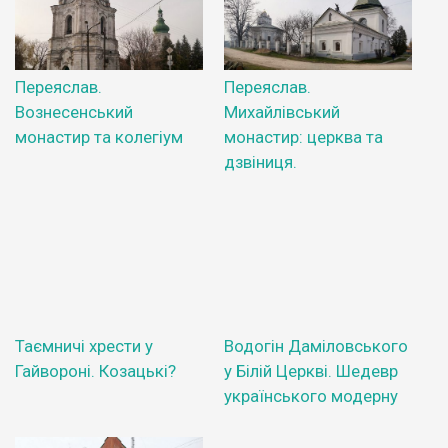
Переяслав.
Переяслав.
Вознесенський
Михайлівський
монастир та колегіум
монастир: церква та
дзвіниця.
Таємничі хрести у
Водогін Даміловського
Гайвороні. Козацькі?
у Білій Церкві. Шедевр
українського модерну