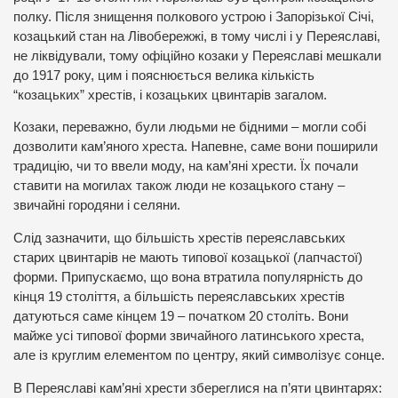
полку. Після знищення полкового устрою і Запорізької Січі,
козацький стан на Лівобережжі, в тому числі і у Переяславі,
не ліквідували, тому офіційно козаки у Переяславі мешкали
до 1917 року, цим і пояснюється велика кількість
“козацьких” хрестів, і козацьких цвинтарів загалом.
Козаки, переважно, були людьми не бідними – могли собі
дозволити кам’яного хреста. Напевне, саме вони поширили
традицію, чи то ввели моду, на кам’яні хрести. Їх почали
ставити на могилах також люди не козацького стану –
звичайні городяни і селяни.
Слід зазначити, що більшість хрестів переяславських
старих цвинтарів не мають типової козацької (лапчастої)
форми. Припускаємо, що вона втратила популярність до
кінця 19 століття, а більшість переяславських хрестів
датуються саме кінцем 19 – початком 20 століть. Вони
майже усі типової форми звичайного латинського хреста,
але із круглим елементом по центру, який символізує сонце.
В Переяславі кам’яні хрести збереглися на п’яти цвинтарях: