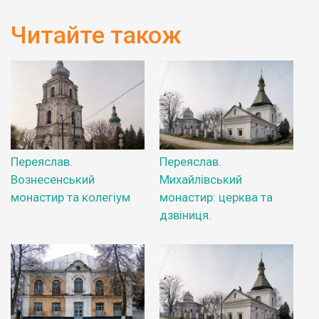
Читайте також
Переяслав.
Переяслав.
Вознесенський
Михайлівський
монастир та колегіум
монастир: церква та
дзвіниця.