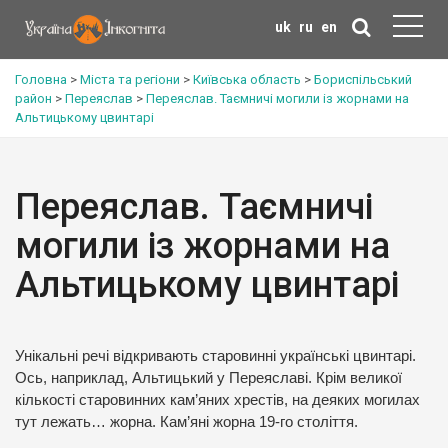
uk
ru
en
Головна
>
Міста та регіони
>
Київська область
>
Бориспільський
район
>
Переяслав
>
Переяслав. Таємничі могили із жорнами на
Альтицькому цвинтарі
Переяслав. Таємничі
могили із жорнами на
Альтицькому цвинтарі
Унікальні речі відкривають старовинні українські цвинтарі.
Ось, наприклад, Альтицький у Переяславі. Крім великої
кількості старовинних кам’яних хрестів, на деяких могилах
тут лежать… жорна. Кам’яні жорна 19-го століття.