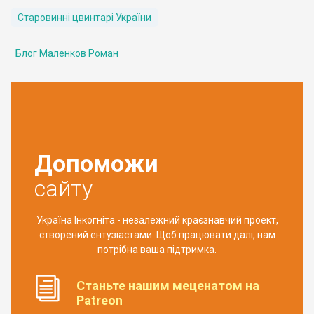
Старовинні цвинтарі України
Блог Маленков Роман
Допоможи
сайту
Україна Інкогніта - незалежний краєзнавчий проект,
створений ентузіастами. Щоб працювати далі, нам
потрібна ваша підтримка.
Станьте нашим меценатом на
Patreon