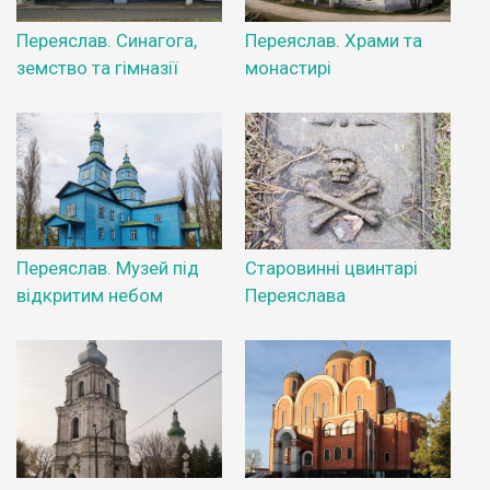
Переяслав. Синагога,
Переяслав. Храми та
земство та гімназії
монастирі
Переяслав. Музей під
Старовинні цвинтарі
відкритим небом
Переяслава