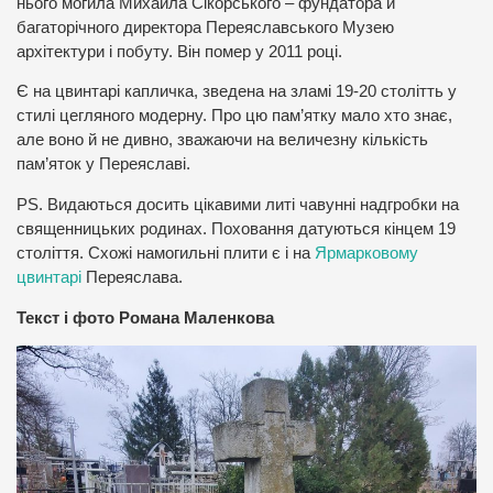
нього могила Михайла Сікорського – фундатора й
багаторічного директора Переяславського Музею
архітектури і побуту. Він помер у 2011 році.
Є на цвинтарі капличка, зведена на зламі 19-20 столітть у
стилі цегляного модерну. Про цю пам’ятку мало хто знає,
але воно й не дивно, зважаючи на величезну кількість
пам’яток у Переяславі.
PS. Видаються досить цікавими литі чавунні надгробки на
священницьких родинах. Поховання датуються кінцем 19
століття. Схожі намогильні плити є і на
Ярмарковому
цвинтарі
Переяслава.
Текст і фото Романа Маленкова