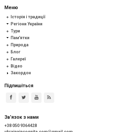
Меню
Історія і традиції
Регіони України
Тури
Пам'ятки
Природа
Блог
Галереї
Відео
Закордон
Підпишіться
Зв'язок з нами
+38 050 9364428
ukrainaincognita.com@gmail.com