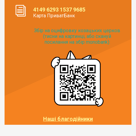
4149 6293 1537 9685
Карта ПриватБанк
Збір на оцифровку козацьких церков
(тисни на картинці, або скануй
посилання на збір monobank):
Наші благодійники