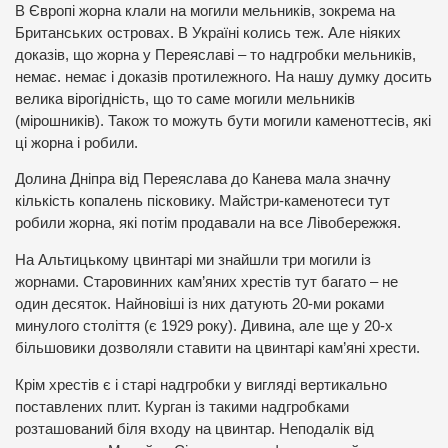
В Європі жорна клали на могили мельників, зокрема на
Британських островах. В Україні колись теж. Але ніяких
доказів, що жорна у Переяславі – то надгробки мельників,
немає. немає і доказів протилежного. На нашу думку досить
велика вірогідність, що то саме могили мельників
(мірошників). Також то можуть бути могили каменоттесів, які
ці жорна і робили.
Долина Дніпра від Переяслава до Канева мала значну
кількість копалень пісковику. Майстри-каменотеси тут
робили жорна, які потім продавали на все Лівобережжя.
На Альтицькому цвинтарі ми знайшли три могили із
жорнами. Старовинних кам’яних хрестів тут багато – не
один десяток. Найновіші із них датують 20-ми роками
минулого століття (є 1929 року). Дивина, але ще у 20-х
більшовики дозволяли ставити на цвинтарі кам’яні хрести.
Крім хрестів є і старі надгробки у вигляді вертикально
поставлених плит. Курган із такими надгробками
розташований біля входу на цвинтар. Неподалік від