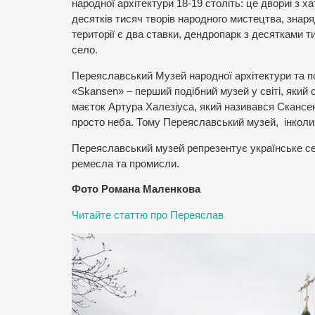
народної архітектури 18-19 століть: це двориі з 
десятків тисяч творів народного мистецтва, знаряд
території є два ставки, дендропарк з десятками т
село.
Переяславський Музей народної архітектури та по
«Skansen» – перший подібний музей у світі, який 
маєток Артура Халезіуса, який називався Скансе
просто неба. Тому Переяславський музей, інколи
Переяславський музей репрезентує українське сел
ремесла та промисли.
Фото Романа Маленкова
Читайте статтю про Переяслав