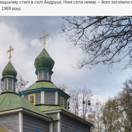
озацькому стилі в селі Андруші. Нині села немає – його затопили
 1969 році.