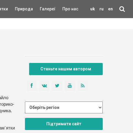
ятки
Природа
Галереї
Про нас
uk
ru
en
Станьте нашим автором
айло
торико-
дника.
Підтримати сайт
пам`ятки