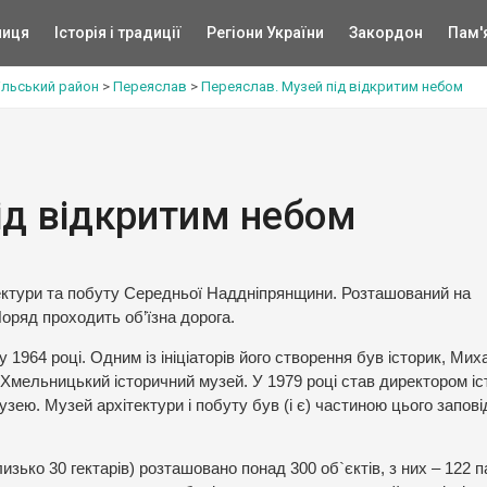
ниця
Історія і традиції
Регіони України
Закордон
Пам'
ільський район
>
Переяслав
>
Переяслав. Музей під відкритим небом
ід відкритим небом
тектури та побуту Середньої Наддніпрянщини. Розташований на
оряд проходить об’їзна дорога.
1964 році. Одним із ініціаторів його створення був історик, Мих
-Хмельницький історичний музей. У 1979 році став директором іс
узею. Музей архітектури і побуту був (і є) частиною цього запові
изько 30 гектарів) розташовано понад 300 об`єктів, з них – 122 