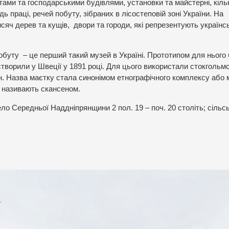
хатами та господарськими будівлями, установки та майстерні, кіль
ь праці, речей побуту, зібраних в лісостеповій зоні України. На
исяч дерев та кущів, двори та городи, які репрезентують українс
буту – це перший такий музей в Україні. Прототипом для нього
створили у Швеції у 1891 році. Для цього використали стокгольм
н. Назва маєтку стала синонімом етнографічного комплексу або
 називають скансеном.
о Середньої Наддніпрянщини 2 пол. 19 – поч. 20 століть; сільсь