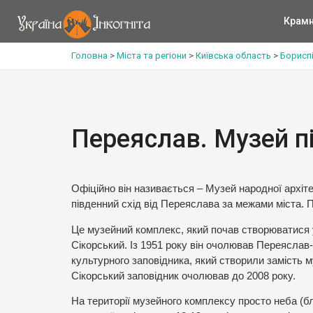
Крам
Головна
>
Міста та регіони
>
Київська область
>
Борисп
Переяслав. Музей п
Офіційно він називається – Музей народної архі
південний схід від Переяслава за межами міста. П
Це музейний комплекс, який почав створюватися у 
Сікорський. Із 1951 року він очолював Переяслав
культурного заповідника, який створили замість м
Сікорський заповідник очолював до 2008 року.
На території музейного комплексу просто неба (бл