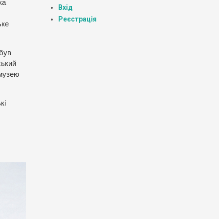
ка
Вхід
Реєстрація
ьке
 був
ський
 музею
кі