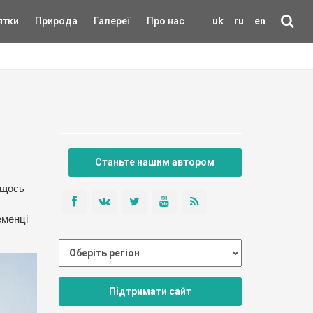
ятки
Природа
Галереї
Про нас
uk
ru
en
Станьте нашим автором
 щось
еменці
Підтримати сайт