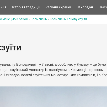
ниця
Історія і традиції
Регіони України
Закордон
Пам'
ременецький район
>
Кременець
>
Кременець. І знову єзуїти
єзуїти
ували, і у Володимирі, і у Львові, а особливо у Луцьку – це було
нця – єзуїтський монастир із колегіумом в Кременці – це щось
овні складові величі єзуїтських монастирських комплексів, і в Кр