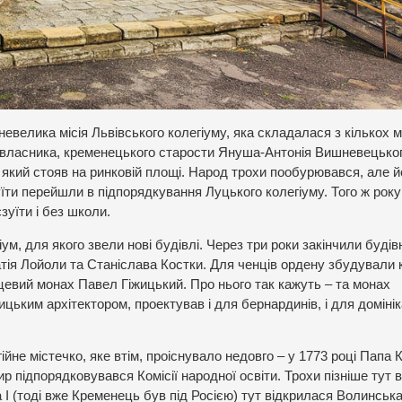
невелика місія Львівського колегіуму, яка складалася з кількох м
о власника, кременецького старости Януша-Антонія Вишневецьког
 який стояв на ринковій площі. Народ трохи пообурювався, але й
їти перейшли в підпорядкування Луцького колегіуму. Того ж року
зуїти і без школи.
ум, для якого звели нові будівлі. Через три роки закінчили буді
тія Лойоли та Станіслава Костки. Для ченців ордену збудували 
сцевий монах Павел Гіжицький. Про нього так кажуть – та монах
цьким архітектором, проектував і для бернардинів, і для домінік
йне містечко, яке втім, проіснувало недовго – у 1773 році Папа
ир підпорядковувався Комісії народної освіти. Трохи пізніше тут 
 І (тоді вже Кременець був під Росією) тут відкрилася Волинськ