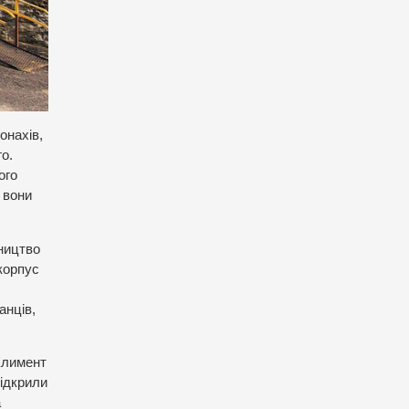
онахів,
о.
ого
 вони
вництво
корпус
анців,
 Климент
відкрили
а