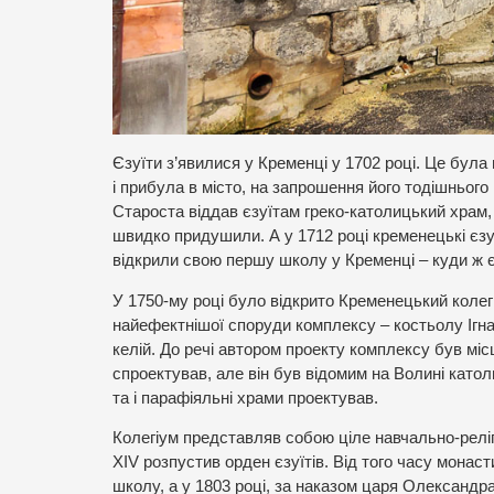
Єзуїти з’явилися у Кременці у 1702 році. Це була 
і прибула в місто, на запрошення його тодішньог
Староста віддав єзуїтам греко-католицький храм,
швидко придушили. А у 1712 році кременецькі єзу
відкрили свою першу школу у Кременці – куди ж є
У 1750-му році було відкрито Кременецький колегі
найефектнішої споруди комплексу – костьолу Ігна
келій. До речі автором проекту комплексу був мі
спроектував, але він був відомим на Волині католи
та і парафіяльні храми проектував.
Колегіум представляв собою ціле навчально-релігі
XIV розпустив орден єзуїтів. Від того часу монаст
школу, а у 1803 році, за наказом царя Олександра