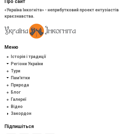
Про сайт
«Україна Інкогніта» - неприбутковий проект ентузіастів
краєзнавства.
Меню
Історія і традиції
Регіони України
Тури
Пам'ятки
Природа
Блог
Галереї
Відео
Закордон
Підпишіться