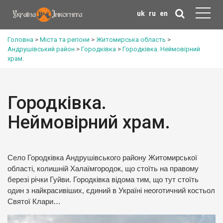
uk
ru
en
Головна
>
Міста та регіони
>
Житомирська область
>
Андрушівський район
>
Городківка
>
Городківка. Неймовірний
храм.
Городківка.
Неймовірний храм.
Село Городківка Андрушівського району Житомирської
області, колишній Халаїмгородок, що стоїть на правому
березі річки Гуйви. Городківка відома тим, що тут стоїть
один з найкрасивіших, єдиний в Україні неоготичний костьол
Святої Клари…