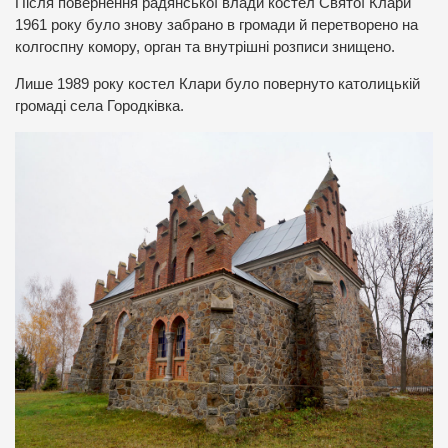
Після повернення радянської влади костел Святої Клари
1961 року було знову забрано в громади й перетворено на
колгоспну комору, орган та внутрішні розписи знищено.
Лише 1989 року костел Клари було повернуто католицькій
громаді села Городківка.