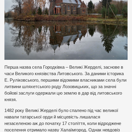
Перша назва села Городківка – Великі Жерделі, заснове в
часи Великого князівства Литовського. За даними історика
Е. Руліковського, першими відомими власниками села були
литвини шляхетського роду Лозовицьких, що за значні
бойові заслуги одержали цю землю в дар від литовського
князя.
1482 року Великі Жерделі було спалено під час великої
навали татарської орди й місцевість лишалася
незаселеною аж до початку 17 століття, коли відроджене
поселення отримало назву Халаїмгород. Однак невдовіз