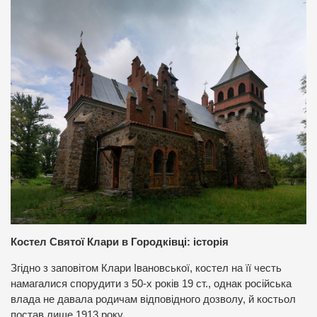
Костел Святої Клари в Городківці: історія
Згідно з заповітом Клари Івановської, костел на її честь
намагалися спорудити з 50-х років 19 ст., однак російська
влада не давала родичам відповідного дозволу, й костьол
постав лише 1913 року.