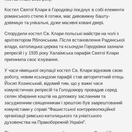
Костел Святої Клари в Городківці поєднує в собі елементи
романського стилю й готики, має дивовижну башту-
дзвіницю та унікальні, дуже масивні ковані двері.
Спорудили костел Св. Клари польські майстри на чолі з
архітектором Яблонським. Після встановлення Радянської
влади, католицька церква та ксьондзи Городківки зазнали
репресій і у 1935 року Халаїмська парафія Святої Клари
припинила своє існування.
У часи німецької окупації костел Св. Клари відновив свою
роботу, новим ксьондзом парафії став авторитетний отець
Йосип Козинський, відомий тим, що у важкі часи
комуністичних репресій та Голодомору провадив серед
селян збирання коштів на допомогу засланним та
засудженним священникам і зрештою був заарештований
комуністами у справі “Фашистської контрреволюційної
організації римсько-католицького та уніатського
духовенства на Правобережній Україні”.