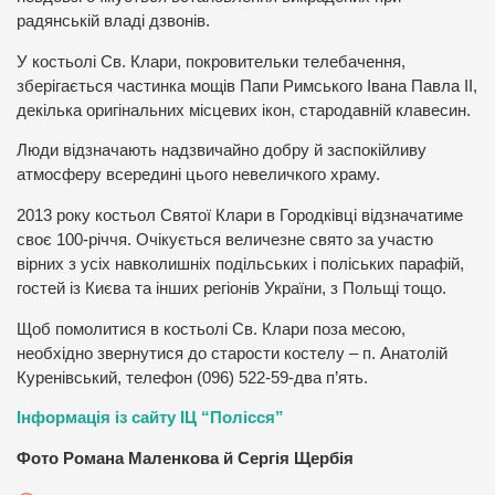
радянській владі дзвонів.
У костьолі Св. Клари, покровительки телебачення,
зберігається частинка мощів Папи Римського Івана Павла ІІ,
декілька оригінальних місцевих ікон, стародавній клавесин.
Люди відзначають надзвичайно добру й заспокійливу
атмосферу всередині цього невеличкого храму.
2013 року костьол Святої Клари в Городківці відзначатиме
своє 100-річчя. Очікується величезне свято за участю
вірних з усіх навколишніх подільських і поліських парафій,
гостей із Києва та інших регіонів України, з Польщі тощо.
Щоб помолитися в костьолі Св. Клари поза месою,
необхідно звернутися до старости костелу – п. Анатолій
Куренівський, телефон (096) 522-59-два п’ять.
Інформація із сайту ІЦ “Полісся”
Фото Романа Маленкова й Сергія Щербія