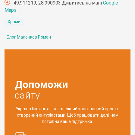
49.911219, 28.990903 Дивитись на мапі
Google
Maps
Храми
Блог Маленков Роман
Допоможи
сайту
Україна Інкогніта - незалежний краєзнавчий проект,
створений ентузіастами. Щоб працювати далі, нам
потрібна ваша підтримка.