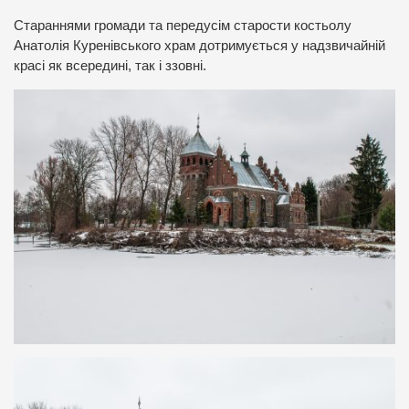
Стараннями громади та передусім старости костьолу
Анатолія Куренівського храм дотримується у надзвичайній
красі як всередині, так і ззовні.