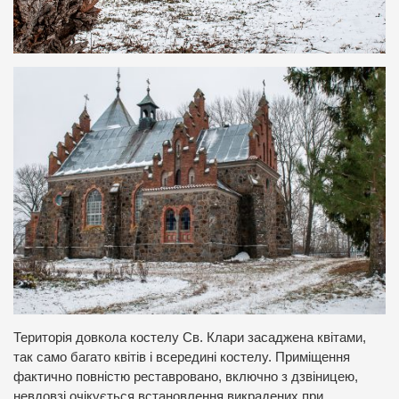
Територія довкола костелу Св. Клари засаджена квітами,
так само багато квітів і всередині костелу. Приміщення
фактично повністю реставровано, включно з дзвіницею,
невдовзі очікується встановлення викрадених при