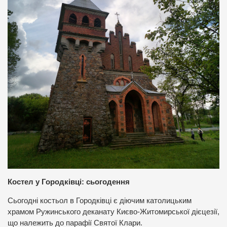
Костел у Городківці: сьогодення
Сьогодні костьол в Городківці є діючим католицьким
храмом Ружинського деканату Києво-Житомирської дієцезії,
що належить до парафії Святої Клари.