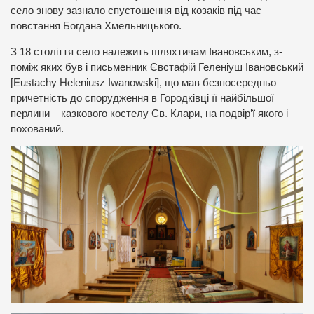
село знову зазнало спустошення від козаків під час
повстання Богдана Хмельницького.
З 18 століття село належить шляхтичам Івановським, з-
поміж яких був і письменник Євстафій Геленіуш Івановський
[Eustachy Heleniusz Iwanowski], що мав безпосередньо
причетність до спорудження в Городківці її найбільшої
перлини – казкового костелу Св. Клари, на подвір’ї якого і
похований.