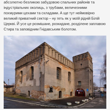
абсолютно безликою забудовою спальних районів та
індустріальних околиць, з трубами, величезними
похмурими цехами та складами. А ще тут неймовірно
великий приватний сектор – ну геть як у моїй рідній Білій
Церкві. Й усе це розмішане, розкидане, розділене заплавою
Стира та заповідним Гнідавським болотом.