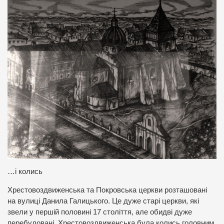
…і колись
Хрестовоздвиженська та Покровська церкви розташовані
на вулиці Данила Галицького. Це дуже старі церкви, які
звели у першій половині 17 століття, але обидві дуже
перебудовані. Хрестовоздвиженська була колись головним