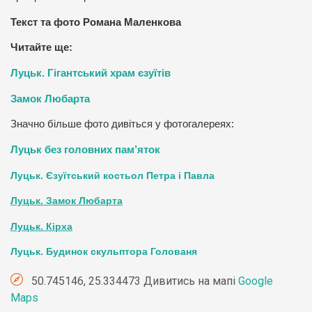
Текст та фото Романа Маленкова
Читайте ще:
Луцьк. Гігантський храм єзуїтів
Замок Любарта
Значно більше фото дивіться у фотогалереях:
Луцьк без головних пам’яток
Луцьк. Єзуїтський костьол Петра і Павла
Луцьк. Замок Любарта
Луцьк. Кірха
Луцьк. Будинок скульптора Голованя
50.745146, 25.334473 Дивитись на мапі
Google
Maps