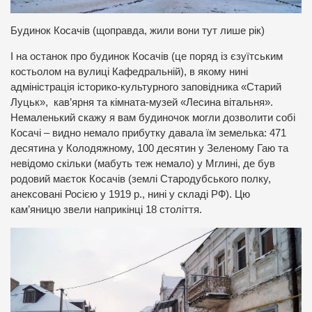
Будинок Косачів (щоправда, жили вони тут лише рік)
І на останок про будинок Косачів (це поряд із єзуїтським
костьолом на вулиці Кафедральній), в якому нині
адміністрація історико-культурного заповідника «Старий
Луцьк», кав’ярня та кімната-музей «Лесина вітальня».
Немаленький скажу я вам будиночок могли дозволити собі
Косачі – видно немало прибутку давала їм земелька: 471
десятина у Колодяжному, 100 десятин у Зеленому Гаю та
невідомо скільки (мабуть теж немало) у Мглині, де був
родовий маєток Косачів (землі Стародубського полку,
анексовані Росією у 1919 р., нині у складі РФ). Цю
кам’яницю звели наприкінці 18 століття.