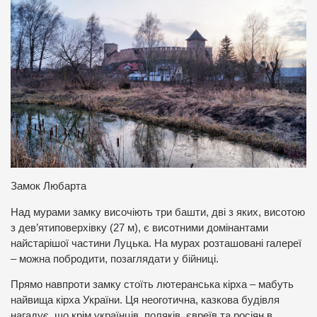
Замок Любарта
Над мурами замку височіють три башти, дві з яких, висотою
з дев’ятиповерхівку (27 м), є висотними домінантами
найстарішої частини Луцька. На мурах розташовані галереї
– можна побродити, позаглядати у бійниці.
Прямо навпроти замку стоїть лютеранська кірха – мабуть
найвища кірха України. Ця неоготична, казкова будівля
нагадує, що крім українців, поляків, євреїв та росіян в