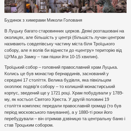
Будинок з химерами Миколи Голованя
В Луцьку багато старовинних церков. Деякі розташовані на
околицях, але більшість у центрі (більшість лучан центром
називають совдепівську частину міста біля Троїцького
собору, але я волів би віднести до «центру» територію від
ЦУМа до Замку – там пішки йти 10-15 хвилин).
Троїцький собор – головний православний храм Луцька.
Колись це був монастир бернардинів, заснований у
середині 17 століття. Велика будівля, яка півкільцем
охоплює подвір’я собору – то колишній монастирський
корпус, зведений ще у 1721 році. Храм побудували у 1789-
му, як костьол Святого Хреста. У другій половині 19
століття комплекс передали православній громаді (то був
період московського панування), а у 1880-ті роки його
перебудували – він отримав дзвіницю та центральну баню і
став Троцьким собором.