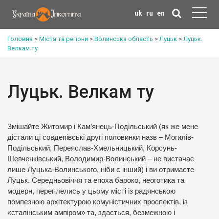
uk
ru
en
Головна
>
Міста та регіони
>
Волинська область
>
Луцьк
>
Луцьк.
Велкам ту
Луцьк. Велкам ту
Змішайте Житомир і Кам’янець-Подільський (як же мене
дістали ці совдепівські другі половинки назв – Могилів-
Подільський, Переяслав-Хмельницький, Корсунь-
Шевченківський, Володимир-Волинський – не вистачає
лише Луцька-Волинського, ніби є інший) і ви отримаєте
Луцьк. Середньовіччя та епоха бароко, неоготика та
модерн, переплелись у цьому місті із радянською
помпезною архітектурою комуністичних проспектів, із
«сталінським ампіром» та, здається, безмежною і