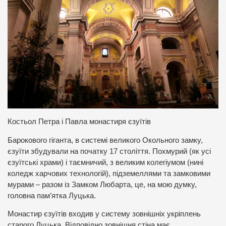
Костьол Петра і Павла монастиря єзуїтів
Барокового гіганта, в системі великого Окольного замку,
єзуїти збудували на початку 17 століття. Похмурий (як усі
єзуїтські храми) і таємничий, з великим колегіумом (нині
коледж харчових технологій), підземеллями та замковими
мурами – разом із Замком Любарта, це, на мою думку,
головна пам’ятка Луцька.
Монастир єзуїтів входив у систему зовнішніх укріплень
старого Луцька. Відповідно зовнішня стіна має