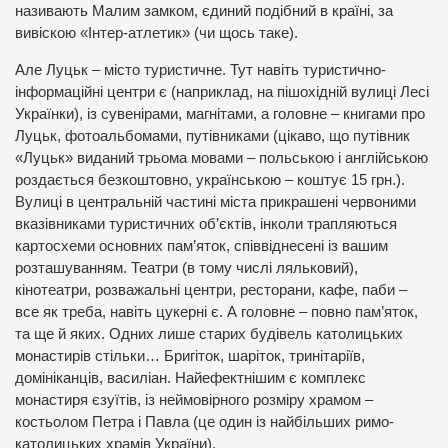
називають Малим замком, єдиний подібний в країні, за
вивіскою «Інтер-атлетик» (чи щось таке).
Але Луцьк – місто туристичне. Тут навіть туристично-
інформаційні центри є (наприклад, на пішохідній вулиці Лесі
Українки), із сувенірами, магнітами, а головне – книгами про
Луцьк, фотоальбомами, путівниками (цікаво, що путівник
«Луцьк» виданий трьома мовами – польською і англійською
роздається безкоштовно, українською – коштує 15 грн.).
Вулиці в центральній частині міста прикрашені червоними
вказівниками туристичних об’єктів, інколи трапляються
картосхеми основних пам’яток, співвіднесені із вашим
розташуванням. Театри (в тому числі ляльковий),
кінотеатри, розважальні центри, ресторани, кафе, паби –
все як треба, навіть цукерні є. А головне – повно пам’яток,
та ще й яких. Одних лише старих будівель католицьких
монастирів стільки… Бригіток, шаріток, тринітаріїв,
домініканців, василіан. Найефектнішим є комплекс
монастиря єзуїтів, із неймовірного розміру храмом –
костьолом Петра і Павла (це один із найбільших римо-
католицьких храмів України).