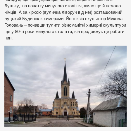
Луцьку, на початку минулого століття, жило ще й немало
німців. А за кірхою (вуличка ліворуч від неї) розташований
луцький Будинок з химерами. Його звів скульптор Микола
Головань – почавши тулити різноманітні химерні скульптури
ще у 80-ті роки минулого століття, він продовжує це робити і
нині.