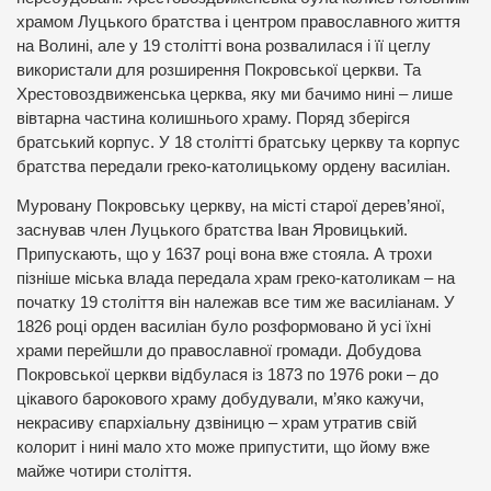
храмом Луцького братства і центром православного життя
на Волині, але у 19 столітті вона розвалилася і її цеглу
використали для розширення Покровської церкви. Та
Хрестовоздвиженська церква, яку ми бачимо нині – лише
вівтарна частина колишнього храму. Поряд зберігся
братський корпус. У 18 столітті братську церкву та корпус
братства передали греко-католицькому ордену василіан.
Муровану Покровську церкву, на місті старої дерев’яної,
заснував член Луцького братства Іван Яровицький.
Припускають, що у 1637 році вона вже стояла. А трохи
пізніше міська влада передала храм греко-католикам – на
початку 19 століття він належав все тим же василіанам. У
1826 році орден василіан було розформовано й усі їхні
храми перейшли до православної громади. Добудова
Покровської церкви відбулася із 1873 по 1976 роки – до
цікавого барокового храму добудували, м’яко кажучи,
некрасиву єпархіальну дзвіницю – храм утратив свій
колорит і нині мало хто може припустити, що йому вже
майже чотири століття.