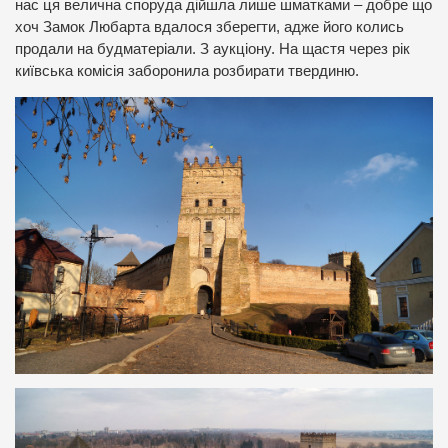
нас ця велична споруда дійшла лише шматками – добре що
хоч Замок Любарта вдалося зберегти, адже його колись
продали на будматеріали. З аукціону. На щастя через рік
київська комісія заборонила розбирати твердиню.