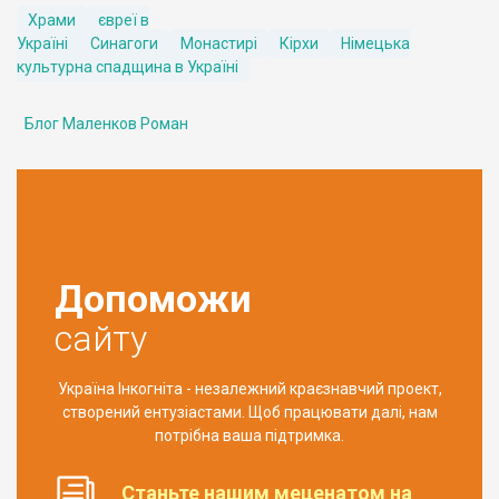
Храми
євреї в
Україні
Синагоги
Монастирі
Кірхи
Німецька
культурна спадщина в Україні
Блог Маленков Роман
Допоможи
сайту
Україна Інкогніта - незалежний краєзнавчий проект,
створений ентузіастами. Щоб працювати далі, нам
потрібна ваша підтримка.
Станьте нашим меценатом на