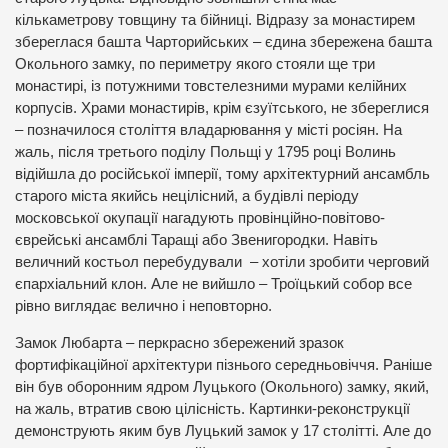
кількаметрову товщину та бійниці. Відразу за монастирем
збереглася башта Чарторийських – єдина збережена башта
Окольного замку, по периметру якого стояли ще три
монастирі, із потужними товстелезними мурами келійних
корпусів. Храми монастирів, крім єзуїтського, не збереглися
– позначилося століття владарювання у місті росіян. На
жаль, після третього поділу Польщі у 1795 році Волинь
відійшла до російської імперії, тому архітектурний ансамбль
старого міста якийсь нецілісний, а будівлі періоду
московської окупації нагадують провінційно-повітово-
єврейські ансамблі Таращі або Звенигородки. Навіть
величний костьол перебудували – хотіли зробити черговий
єпархіальний клон. Але не вийшло – Троїцький собор все
рівно виглядає велично і неповторно.
Замок Любарта – перкрасно збережений зразок
фортифікаційної архітектури пізнього середньовіччя. Раніше
він був оборонним ядром Луцького (Окольного) замку, який,
на жаль, втратив свою цілісність. Картинки-реконструкції
демонструють яким був Луцький замок у 17 столітті. Але до