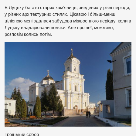
В Луцьку багато старих кам’яниць, зведених у різні періоди,
у різних архітектурних стилях. Цікавою і більш-менш
цілісною мені здалася забудова міжвоєнного періоду, коли в
Луцьку владарювали поляки. Але про неї, можливо,
розповім колись потім.
Троїцький собор