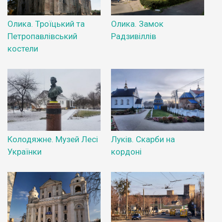
Олика. Троїцький та
Олика. Замок
Петропавлівський
Радзивіллів
костели
Колодяжне. Музей Лесі
Луків. Скарби на
Українки
кордоні