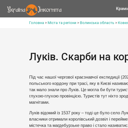
Крам
Головна
>
Міста та регіони
>
Волинська область
>
Кове
Луків. Скарби на ко
Під час нашої чергової краєзнавчої експедиції (20
польського кордону при трасі, яку в Києві назива
так мало знали про Луків. Це могла би бути турис
глухою-глухою провінцією. Туристів тут ніхто зро
магнітами.
Луків відомий із 1537 року – тоді це було село 
власники отримали королівський дозвіл і перейм
містечка та магдебурзьке право і стало називатис