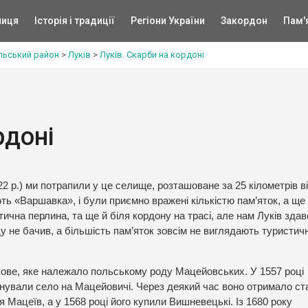
ниця
Історія і традиції
Регіони України
Закордон
Пам'
льський район
>
Луків
>
Луків. Скарби на кордоні
рдоні
22 р.) ми потрапили у це селище, розташоване за 25 кілометрів в
ють «Варшавка», і були приємно вражені кількістю пам’яток, а ще
тична перлина, та ще й біля кордону на трасі, але нам Луків здав
ду не бачив, а більшість пам’яток зовсім не виглядають туристи
Лукове, яке належало польському роду Мацейовських. У 1557 році
енували село на Мацейовичі. Через деякий час воно отримало ст
я Мацеїв, а у 1568 році його купили Вишневецькі. Із 1680 року