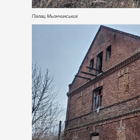
Палац Мьончинських