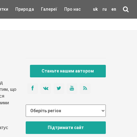
ятки
Природа
Галереї
Про нас
uk
ru
en
Станьте нашим автором
ід
 тим, що
ся
чними
Підтримати сайт
атус