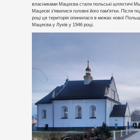
власниками Мацеєва стали польські шляхтичі Мьон
Мацеєві з’явилися головні його пам’ятки. Після по
році ця територія опинилася в межах нової Польщі
Мацеєва у Луків у 1946 році.