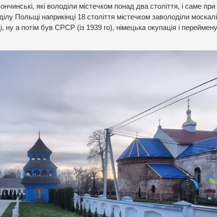
чинські, які володіли містечком понад два століття, і саме при 
ділу Польщі наприкінці 18 століття містечком заволоділи москалі
, ну а потім був СРСР (із 1939 го), німецька окупація і переймен