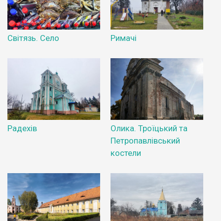
Світязь. Село
Римачі
Радехів
Олика. Троїцький та
Петропавлівський
костели