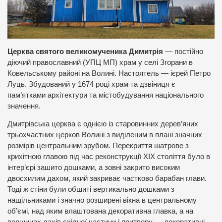
Церква святого великомученика Димитрія
— постійно
діючий православний (УПЦ МП) храм у селі Згорани в
Ковельському районі на Волині. Настоятель — ієрей Петро
Луць. Збудований у 1674 році храм та дзвіниця є
пам’ятками архітектури та містобудування національного
значення.
Дмитрівська церква є однією із старовинних дерев’яних
трьохчастних церков Волині з виділеним в плані значних
розмірів центральним зрубом. Перекриття шатрове з
крихітною главою під час реконструкції XIX століття було в
інтер’єрі зашито дошками, а зовні закрито високим
двосхилим дахом, який закриває частково барабан глави.
Тоді ж стіни були обшиті вертикально дошками з
нащільниками і значно розширені вікна в центральному
об’ємі, над яким влаштована декоративна главка, а на