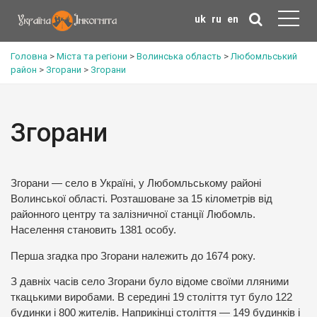
uk
ru
en
Головна
>
Міста та регіони
>
Волинська область
>
Любомльський
район
>
Згорани
>
Згорани
Згорани
Згорани — село в Україні, у Любомльському районі
Волинської області. Розташоване за 15 кілометрів від
районного центру та залізничної станції Любомль.
Населення становить 1381 особу.
Перша згадка про Згорани належить до 1674 року.
З давніх часів село Згорани було відоме своїми лляними
ткацькими виробами. В середині 19 століття тут було 122
будинки і 800 жителів. Наприкінці століття — 149 будинків і