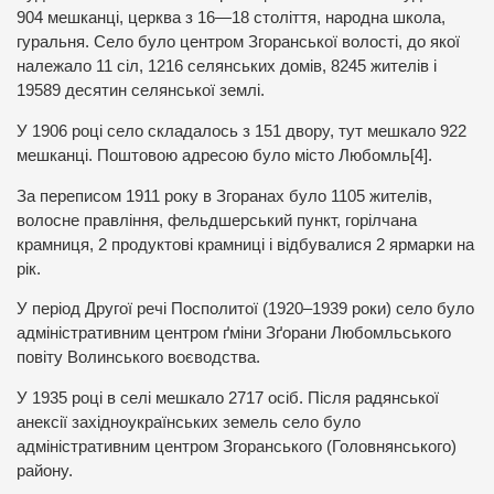
904 мешканці, церква з 16—18 століття, народна школа,
гуральня. Село було центром Згоранської волості, до якої
належало 11 сіл, 1216 селянських домів, 8245 жителів і
19589 десятин селянської землі.
У 1906 році село складалось з 151 двору, тут мешкало 922
мешканці. Поштовою адресою було місто Любомль[4].
За переписом 1911 року в Згоранах було 1105 жителів,
волосне правління, фельдшерський пункт, горілчана
крамниця, 2 продуктові крамниці і відбувалися 2 ярмарки на
рік.
У період Другої речі Посполитої (1920–1939 роки) село було
адміністративним центром ґміни Зґорани Любомльського
повіту Волинського воєводства.
У 1935 році в селі мешкало 2717 осіб. Після радянської
анексії західноукраїнських земель село було
адміністративним центром Згоранського (Головнянського)
району.