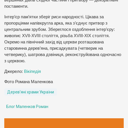
вершинах дахів східної частини і притвору — декоративні
постаменти.
Інтер’єр пам’ятки зберіг риси народності. Цікава за
пропорціями напівкругла арка, яка з’єднує притвор з
центральним зрубом. Збереглося оздоблення інтер’єру:
живопис XVII-XVIII століття, різьба XVIII-XIX століття.
Окремо на північний захід від церкви розташована
старовинна дерев’яна, присадкувата (четверик на
четверику), шатрова дзвіниця, реконструйована одночасно
з церквою.
Джерело:
Вікіпедія
Фото Романа Маленкова
Дерев'яні храми України
Блог Маленков Роман