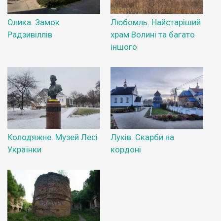
Олика. Замок
Любомль. Найстаріший
Радзивіллів
храм Волині та багато
іншого
Колодяжне. Музей Лесі
Луків. Скарби на
Українки
кордоні