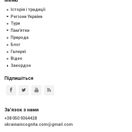
Меню
Історія і традиції
Регіони України
Тури
Пам'ятки
Природа
Блог
Галереї
Відео
Закордон
Підпишіться
Зв'язок з нами
+38 050 9364428
ukrainaincognita.com@gmail.com