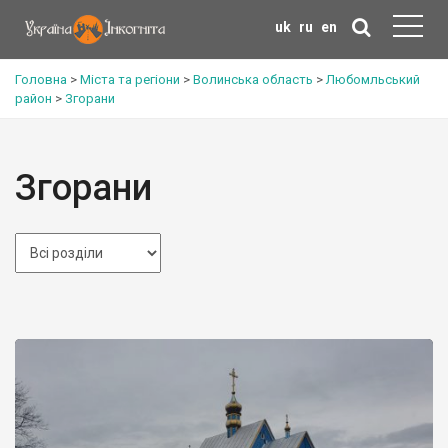
uk
ru
en
Головна
>
Міста та регіони
>
Волинська область
>
Любомльський
район
>
Згорани
Згорани