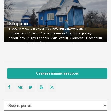
Згорани
Згорани — село в Україні, у Любомльському районі
Волинської області. Розташоване за 15 кілометрів від
районного центру та залізничної станції Любомль. Населення
становить 1381 особу. Перша згадка про Згорани належить
до 1674 року. З давніх часів село Згорани було відоме своїми
лляними ткацькими виробами. В середині 19 століття тут
було 122 будинки і 800 жителів. […]
Станьте нашим автором