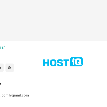
та”
и
ta.com@gmail.com