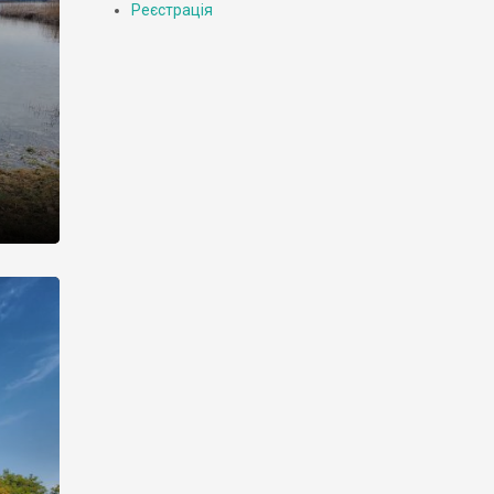
Реєстрація
 має
ських
яну