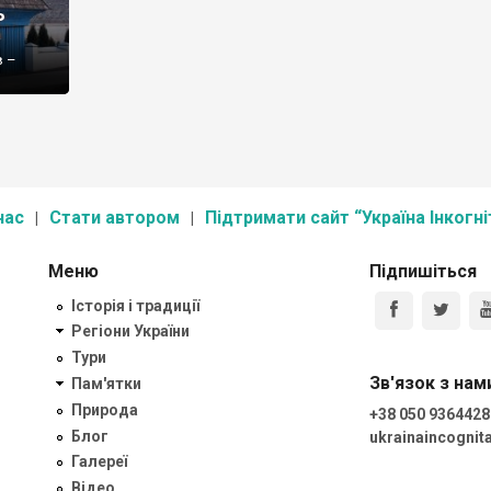
ь
в –
є її
уратура.
ресах
остей
нас
Стати автором
Підтримати сайт “Україна Інкогні
Меню
Підпишіться
Історія і традиції
Регіони України
Тури
Зв'язок з нам
Пам'ятки
Природа
+38 050 9364428
Блог
ukrainaincogni
Галереї
Відео