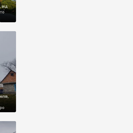
 від
ато
х я
елік
елів,
про
ало
е.