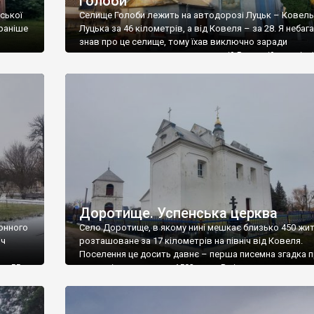
Голоби
ської
Селище Голоби лежить на автодорозі Луцьк – Ковель,
 раніше
Луцька за 46 кілометрів, а від Ковеля – за 28. Я небаг
знав про це селище, тому їхав виключно заради
католицьких скульптур на колишній Ринковій площі – ї
а
бачив на фото. Виїжджаючи із Луцька переглянув пер
і часи
пам’яток – о, то в Голобах повно цікавого. Точно […]
Доротище. Успенська церква
йонного
Село Доротище, в якому нині мешкає близько 450 жит
іч
розташоване за 17 кілометрів на північ від Ковеля.
Поселення це досить давнє – перша писемна згадка 
 — 55
нього відноситься до 1502 року. В ті часи воно належ
лежить
князівському роду Сангушків і називалося Дороготищ
е село
Потім назва трансформувалася і слово “дорога” у ній
перетворилася у ім’я “Дорота” У […]