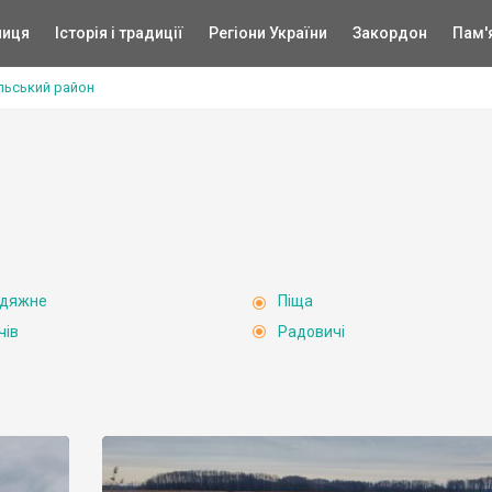
ниця
Історія і традиції
Регіони України
Закордон
Пам'
льський район
одяжне
Піща
чів
Радовичі
в