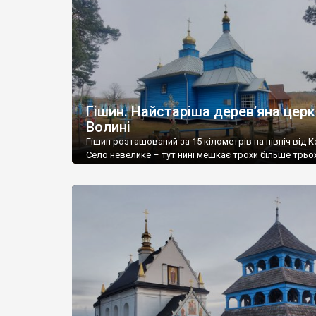
Гішин. Найстаріша дерев’яна цер
Волині
Гішин розташований за 15 кілометрів на північ від К
Село невелике – тут нині мешкає трохи більше трьо
жителів. В Гішині зберіглася найстаріша дерев’яна 
Волині – Дмитрівська, збудована у 1567 році. Всюди
зазначають, що храм побудований без жодного цвях
хочемо зазначити, що у будівництві дерев’яних храм
взагалі використовувались рідко – в давні […]