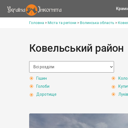
Крам
Головна
>
Міста та регіони
>
Волинська область
>
Кове
Ковельський район
Гішин
Кол
Голоби
Купи
Доротище
Лукі