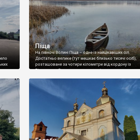
Піща
На півночі Волині Піща – одне із найцікавіших сіл.
Село
Достатньо велике (тут мешкає близько тисячі осіб),
ьких
розташоване за чотири кілометри від кордону із
рвня
Білоруссю, біля мальовничих поліських озер, це село
м
немало пам’яток архітектури: комплекс садиби Гутов
я її
(на жаль у стані напівруїни) із садибним будинком,
, Бобол
родинною католицькою каплицею та млином, дерев’
церкву 1801 року побудови […]