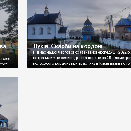
ква
Луків. Скарби на кордоні
Під час нашої чергової краєзнавчої експедиції (2022 р.
потрапили у це селище, розташоване за 25 кілометрів
овеля.
польського кордону при трасі, яку в Києві називають
хсот
«Варшавка», і були приємно вражені кількістю пам’ято
церква
ще тим, що так мало знали про Луків. Це могла би бут
туристична перлина, та ще й біля кордону на трасі, […]
а, але
ів цвяхи