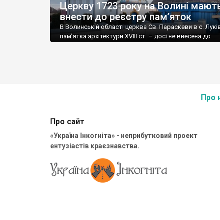
Церкву 1723 року на Волині мают
внести до реєстру пам’яток
В Волинській області церква Св. Параскеви в с. Лукі
пам’ятка архітектури ХVІІІ ст. – досі не внесена до
Державного реєстру нерухомих пам’яток. Це заважа
охороні та реставрації. У ситуацію втрутилася прок
Ковельська окружна прокуратура звернулася до
Волинського окружного адмінсуду із позовом в інте
Управління культури, з питань релігій та національн
Волинської обладміністрації, аби […]
Про 
Про сайт
«Україна Інкогніта» - неприбутковий проект
ентузіастів краєзнавства.