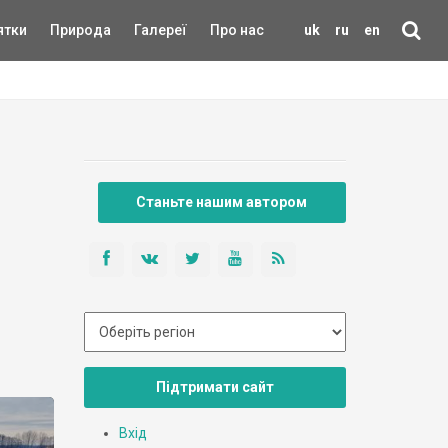
ятки
Природа
Галереї
Про нас
uk
ru
en
Станьте нашим автором
Підтримати сайт
Вхід