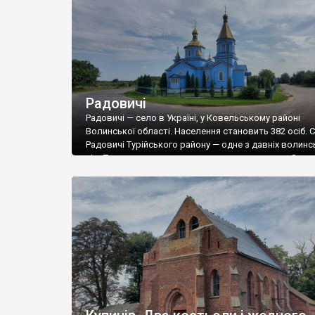
Радовичі
Радовичі — село в Україні, у Ковельському районі
Волинської області. Населення становить 382 осіб. 
Радовичі Турійського району — одне з давніх волинс
сіл. Перша писемна згадка про село датується 8 че
1544 року в договорі Анастасії Радовицької з князе
Федором Андрійовичем Сангушком про розмежуванн
помістя Радович від помістя кн. Федора — Турійська
[…]