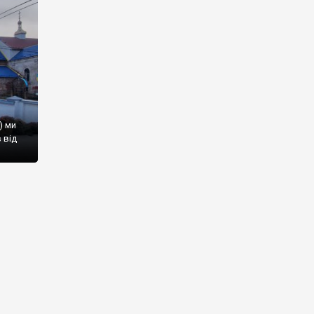
) ми
 від
к, а
и