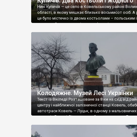
Купичів. Два костьоли і жодного
Нині Купичів — це село в Ковельському районі Волин
області, в якому мешкає близько восьмисот осіб. А
це було містечко із двома костьолами – польським і
чеським. Зараз жоден із них не функціонує як римо-
католицький храм, адже в чеському Преображенськ
церква упц мп (2021 р.), а другий, який був у радянськ
млином, нині […]
Колодяжне. Музей Лесі Українки
Текст із Вікіпедії Розташоване за 8 км на схід від ра
центру і найближчої залізничної станції Ковель, обаб
автотраси Ковель — Луцьк, в одному з мальовничих
куточків Волині. Від села до обласного центру Луцьк
км, через село проходить залізниця. Колодяжне на
до стародавніх слов’янських поселень. Відомо, що ц
існувало, ще в XII […]