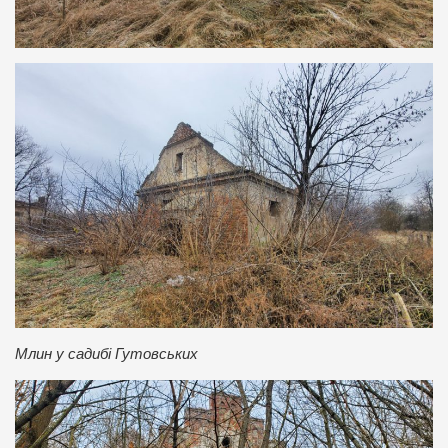
Млин у садибі Гутовських