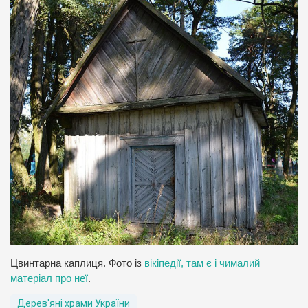
Цвинтарна каплиця. Фото із
вікіпедії, там є і чималий
матеріал про неї
.
Дерев'яні храми України