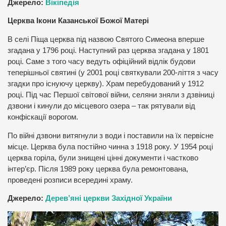
Джерело:
Вікіпедія
Церква Ікони Казанської Божої Матері
В селі Піща церква під назвою Святого Симеона вперше
згадана у 1796 році. Наступний раз церква згадана у 1801
році. Саме з того часу ведуть офіційний відлік будови
теперішньої святині (у 2001 році святкували 200-ліття з часу
згадки про існуючу церкву). Храм перебудований у 1912
році. Під час Першої світової війни, селяни зняли з дзвіниці
дзвони і кинули до місцевого озера – так рятували від
конфіскації ворогом.
По війні дзвони витягнули з води і поставили на їх первісне
місце. Церква була постійно чинна з 1918 року. У 1954 році
церква горіла, були знищені цінні документи і частково
інтер’єр. Після 1989 року церква була ремонтована,
проведені розписи всередині храму.
Джерело:
Дерев’яні церкви Західної України