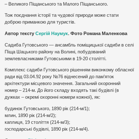
– Великого Піщанського та Малого Піщанського.
Тож поєднання історії та чудової природи може стати
доброю приманкою для туристів.
Автор тексту
Сергій Наумук
. Фото Романа Маленкова
Садиба Гутовського — ансамбль поміщицької садиби в селі
Піща Шацького району на Волині, побудований
землевласниками Гутовськими в 19-20 столітті.
Комплекс садиби Гутовського рішенням виконкому обласної
ради від 03.04.92 року №76 віднесений до пам’яток
архітектури місцевого значення. Загальний охоронний
номер – 214-м. До його складу входять такі будівлі (в
дужках – окремі охоронні номери кожної), як:
будинок Гутовського, 1890 рік (214-м/1);
млин, 1890 рік (214-м/2);
каплиця, 19 століття (214-м/3);
господарські будівлі, 1890 рік (214-м/4).