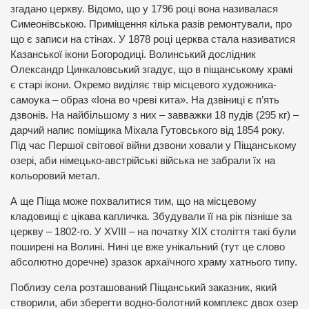
згадано церкву. Відомо, що у 1796 році вона називалася
Симеонівською. Приміщення кілька разів ремонтували, про
що є записи на стінах. У 1878 році церква стала називатися
Казанської ікони Богородиці. Волинський дослідник
Олександр Цинкаловський згадує, що в піщанському храмі
є старі ікони. Окремо виділяє твір місцевого художника-
самоука – образ «Іона во чреві кита». На дзвіниці є п’ять
дзвонів. На найбільшому з них – завважки 18 пудів (295 кг) –
дарчий напис поміщика Міхала Гутовського від 1854 року.
Під час Першої світової війни дзвони ховали у Піщанському
озері, аби німецько-австрійські війська не забрали їх на
кольоровий метал.
А ще Піща може похвалитися тим, що на місцевому
кладовищі є цікава капличка. Збудували її на рік пізніше за
церкву – 1802-го. У XVIII – на початку ХІХ століття такі були
поширені на Волині. Нині це вже унікальний (тут це слово
абсолютно доречне) зразок архаїчного храму хатнього типу.
Поблизу села розташований Піщанський заказник, який
створили, аби зберегти водно-болотний комплекс двох озер