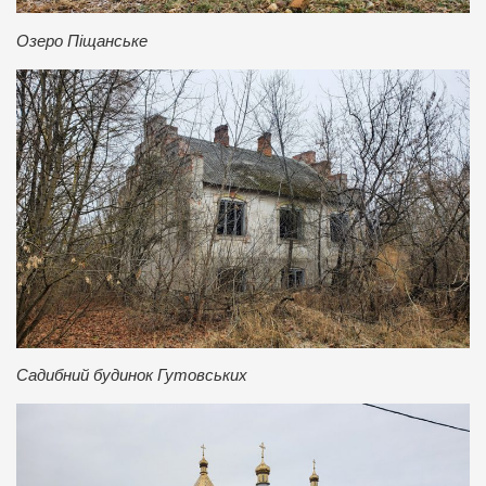
Озеро Піщанське
Садибний будинок Гутовських