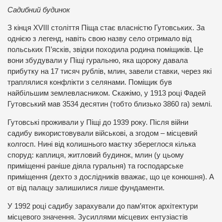
Садибний будинок
З кінця XVIII століття Піща стає власністю Гутовських. За
однією з легенд, навіть свою назву село отримало від
польських П’ясків, звідки походила родина поміщиків. Це
вони збудували у Піщі гуральню, яка щороку давала
прибутку на 17 тисяч рублів, млин, завели ставки, через які
траплялися конфлікти з селянами. Поміщик був
найбільшим землевласником. Скажімо, у 1913 році Фадей
Гутовський мав 3534 десятин (тобто близько 3860 га) землі.
Гутовські проживали у Піщі до 1939 року. Після війни
садибу використовували військові, а згодом – місцевий
колгосп. Нині від колишнього маєтку збереглося кілька
споруд: каплиця, житловий будинок, млин (у цьому
приміщенні раніше діяла гуральня) та господарське
приміщення (дехто з дослідників вважає, що це конюшня). А
от від палацу залишилися лише фундаменти.
У 1992 році садибу зарахували до пам’яток архітектури
місцевого значення. Зусиллями місцевих ентузіастів