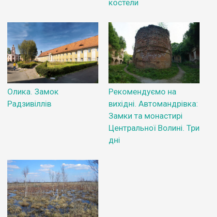
костели
Олика. Замок
Рекомендуємо на
Радзивіллів
вихідні. Автомандрівка:
Замки та монастирі
Центральної Волині. Три
дні