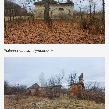
Родинна каплиця Гутовських