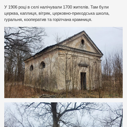
У 1906 році в селі налічували 1700 жителів. Там були
церква, каплиця, вітряк, церковно-приходська школа,
гуральня, кооператив та горілчана крамниця.