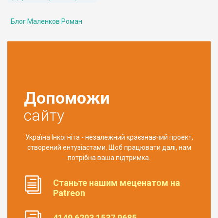
Блог Маленков Роман
Допоможи
сайту
Україна Інкогніта - незалежний краєзнавчий проект,
створений ентузіастами. Щоб працювати далі, нам
потрібна ваша підтримка.
Станьте нашим меценатом на
Patreon
4149 6293 1537 9685