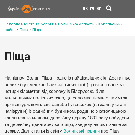
uk
ru
en
Головна
>
Міста та регіони
>
Волинська область
>
Ковельський
район
>
Піща
>
Піща
Піща
На півночі Волині Піща – одне із найцікавіших сіл. Достатньо
велике (тут мешкає близько тисячі осіб), розташоване за
чотири кілометри від кордону із Білоруссю, біля
мальовничих поліських озер, це село має немало пам’яток
архітектури: комплекс садиби Гутовських (на жаль у стані
напівруїни) із садибним будинком, родинною католицькою
каплицею та млином, дерев’яну церкву 1801 року побудови
та дерев’яну цвинтарну каплицю, зведену на рік пізніше за
церкву. Далі стаття із сайту
Волинські новини
про Піщу.