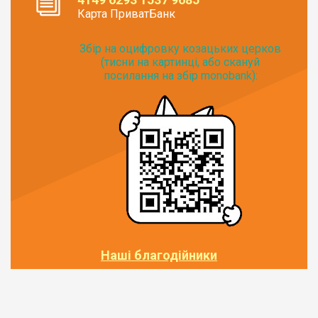
Карта ПриватБанк
Збір на оцифровку козацьких церков
(тисни на картинці, або скануй
посилання на збір monobank):
Наші благодійники