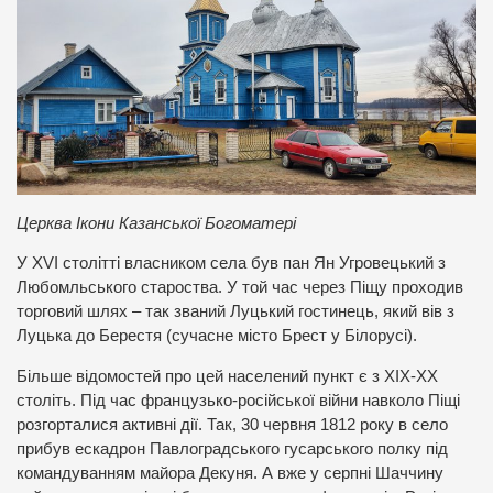
Церква Ікони Казанської Богоматері
У XVI столітті власником села був пан Ян Угровецький з
Любомльського староства. У той час через Піщу проходив
торговий шлях – так званий Луцький гостинець, який вів з
Луцька до Берестя (сучасне місто Брест у Білорусі).
Більше відомостей про цей населений пункт є з ХІХ-ХХ
століть. Під час французько-російської війни навколо Піщі
розгорталися активні дії. Так, 30 червня 1812 року в село
прибув ескадрон Павлоградського гусарського полку під
командуванням майора Декуня. А вже у серпні Шаччину