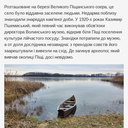
Розташоване на березі Великого Піщанського озера, це
село було віддавна заселене людьми. Недарма поблизу
знаходили знаряддя кам’яної доби. У 1920-х роках Казимир
Пшемиський, який певний час виконував обов’язки
директора Волинського музею, відкрив біля Піщі поселення
культури лійчастого посуду. Знахідки потрапили до музею,
а от доля дослідника незавидна: з приходом совєтів його
заарештували і вивезли на схід. Де загинув археолог, який
вивчав околиці Піщі, досі невідомо.