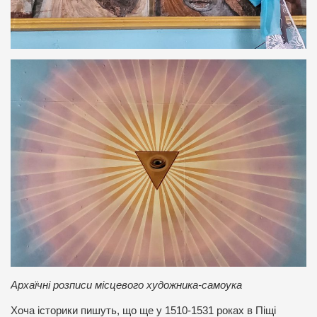
Архаїчні розписи місцевого художника-самоука
Хоча історики пишуть, що ще у 1510-1531 роках в Піщі