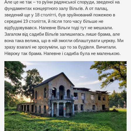
Але це не так – то руїни радянської споруди, зведеної на
фундаментах концертного залу Вільгів. А от палац,
зведений ще у 18 столітті, був зруйнований пожежею в
середині 19 століття, й після того часу більше не
відбудовувався. Напевне Вільги тоді тут не мешкали.
Загалом від садиби Вільгів залишилась лише брама, але
вона така велика, що в ній змогли облаштувати церкву. Ми
зразу взагалі не зрозуміли, що то за будівля. Вичитали.
Нівроку так брама. Напевне і садиба була не маленькою.