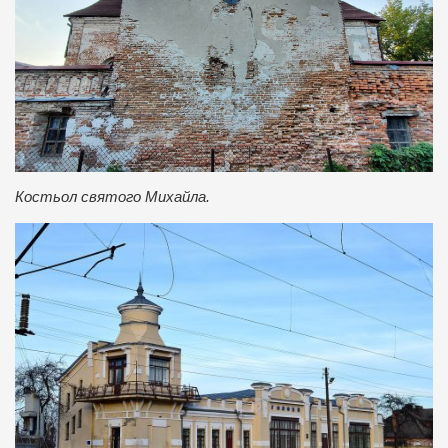
Костьол святого Михайла.