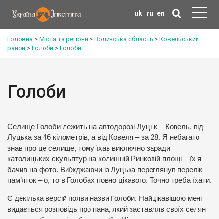
uk
ru
en
Головна
>
Міста та регіони
>
Волинська область
>
Ковельський
район
>
Голоби
>
Голоби
Голоби
Селище Голоби лежить на автодорозі Луцьк – Ковель, від
Луцька за 46 кілометрів, а від Ковеля – за 28. Я небагато
знав про це селище, тому їхав виключно заради
католицьких скульптур на колишній Ринковій площі – їх я
бачив на фото. Виїжджаючи із Луцька переглянув перелік
пам’яток – о, то в Голобах повно цікавого. Точно треба їхати.
Є декілька версій появи назви Голоби. Найцікавішою мені
видається розповідь про пана, який заставляв своїх селян