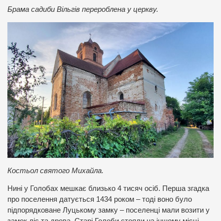
Брама садиби Вільгів перероблена у церкву.
Костьол святого Михайла.
Нині у Голобах мешкає близько 4 тисяч осіб. Перша згадка
про поселення датується 1434 роком – тоді воно було
підпорядковане Луцькому замку – поселенці мали возити у