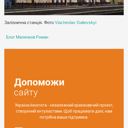
Залізнична станція. Фото
Viacheslav Galievskyi
Блог Маленков Роман
Допоможи
сайту
Україна Інкогніта - незалежний краєзнавчий проект,
створений ентузіастами. Щоб працювати далі, нам
потрібна ваша підтримка.