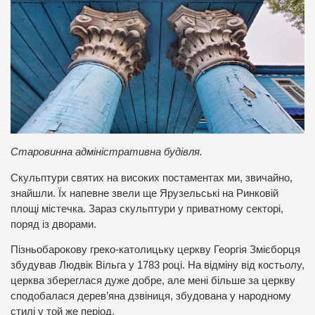
Старовинна адміністративна будівля.
Скульптури святих на високих постаментах ми, звичайно,
знайшли. Їх напевне звели ще Ярузельські на Ринковій
площі містечка. Зараз скульптури у приватному секторі,
поряд із дворами.
Пізньобарокову греко-католицьку церкву Георгія Змієборця
збудував Людвік Вільга у 1783 році. На відміну від костьолу,
церква збереглася дуже добре, але мені більше за церкву
сподобалася дерев’яна дзвіниця, збудована у народному
стилі у той же період.