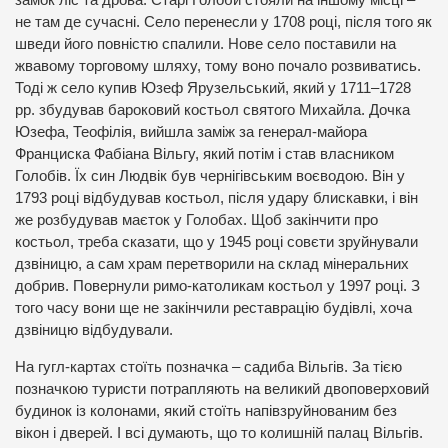
замок ліс та дрова. Старі Голоби стояли на іншому місці –
не там де сучасні. Село перенесли у 1708 році, після того як
шведи його повністю спалили. Нове село поставили на
жвавому торговому шляху, тому воно почало розвиватись.
Тоді ж село купив Юзеф Ярузельський, який у 1711–1728
рр. збудував бароковий костьол святого Михайла. Дочка
Юзефа, Теофілія, вийшла заміж за генерал-майора
Франциска Фабіана Вільгу, який потім і став власником
Голобів. Їх син Людвік був чернігівським воєводою. Він у
1793 році відбудував костьол, після удару блискавки, і він
же розбудував маєток у Голобах. Щоб закінчити про
костьол, треба сказати, що у 1945 році совєти зруйнували
дзвіницю, а сам храм перетворили на склад мінеральних
добрив. Повернули римо-католикам костьол у 1997 році. З
того часу вони ще не закінчили реставрацію будівлі, хоча
дзвіницю відбудували.
На гугл-картах стоїть позначка – садиба Вільгів. За тією
позначкою туристи потрапляють на великий двоповерховий
будинок із колонами, який стоїть напівзруйнованим без
вікон і дверей. І всі думають, що то колишній палац Вільгів.