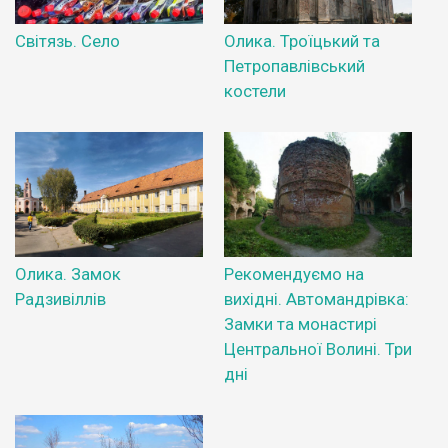
Світязь. Село
Олика. Троїцький та
Петропавлівський
костели
Олика. Замок
Рекомендуємо на
Радзивіллів
вихідні. Автомандрівка:
Замки та монастирі
Центральної Волині. Три
дні