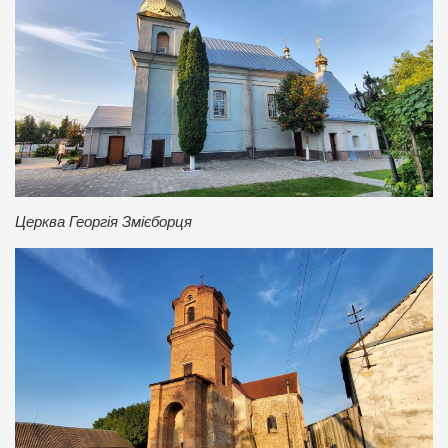
Церква Георгія Змієборця