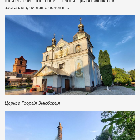
голити лоби – голі лоби – голоби. Цікаво, жінок теж
заставляв, чи лише чоловіків.
Церква Георгія Змієборця