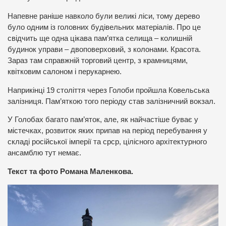
Напевне раніше навколо були великі ліси, тому дерево
було одним із головних будівельних матеріалів. Про це
свідчить ще одна цікава пам’ятка селища – колишній
будинок управи – двоповерховий, з колонами. Красота.
Зараз там справжній торговий центр, з крамницями,
квітковим салоном і перукарнею.
Наприкінці 19 століття через Голоби пройшла Ковельська
залізниця. Пам’яткою того періоду став залізничний вокзал.
У Голобах багато пам’яток, але, як найчастіше буває у
містечках, розвиток яких припав на період перебування у
складі російської імперії та срср, цілісного архітектурного
ансамблю тут немає.
Текст та фото Романа Маленкова.