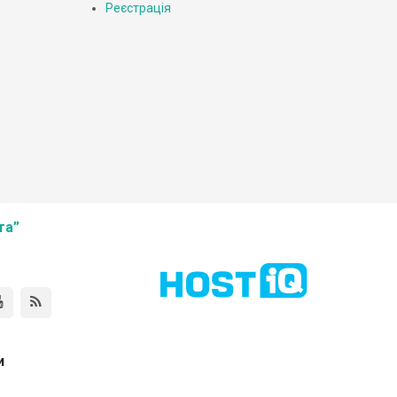
Реєстрація
та”
и