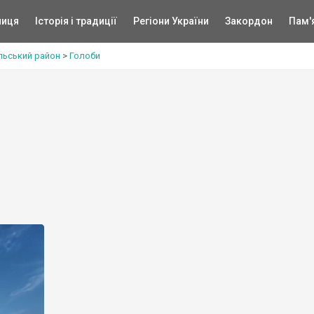
ниця
Історія і традиції
Регіони України
Закордон
Пам'
льський район
>
Голоби