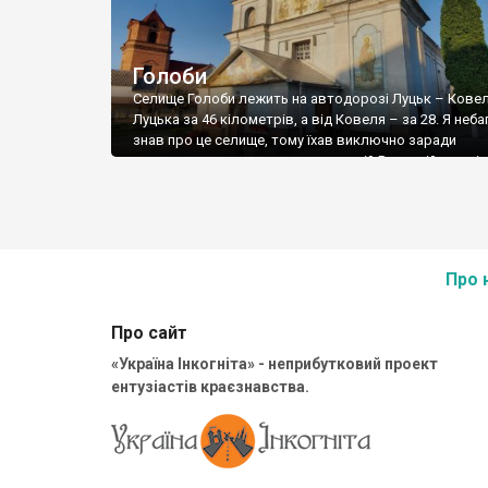
Голоби
Селище Голоби лежить на автодорозі Луцьк – Ковел
Луцька за 46 кілометрів, а від Ковеля – за 28. Я неба
знав про це селище, тому їхав виключно заради
католицьких скульптур на колишній Ринковій площі –
бачив на фото. Виїжджаючи із Луцька переглянув пе
пам’яток – о, то в Голобах повно цікавого. Точно […]
Про 
Про сайт
«Україна Інкогніта» - неприбутковий проект
ентузіастів краєзнавства.