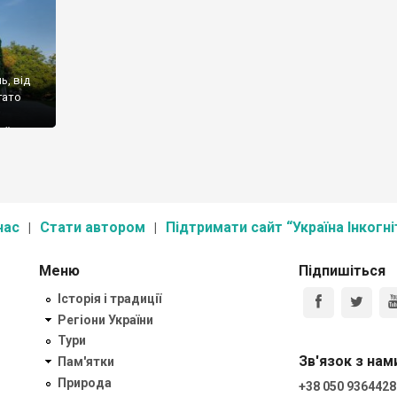
ь, від
гато
 їх я
релік
нас
Стати автором
Підтримати сайт “Україна Інкогні
Меню
Підпишіться
Історія і традиції
Регіони України
Тури
Зв'язок з нам
Пам'ятки
Природа
+38 050 9364428