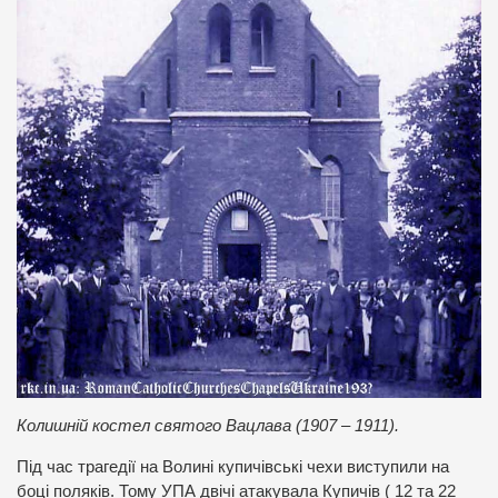
Колишній костел святого Вацлава (1907 – 1911).
Під час трагедії на Волині купичівські чехи виступили на
боці поляків. Тому УПА двічі атакувала Купичів ( 12 та 22