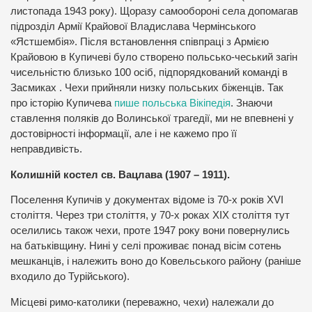
листопада 1943 року). Щоразу самообороні села допомагав
підрозділ Армії Крайової Владислава Чермінського
«Ястшембія». Після встановлення співпраці з Армією
Крайовою в Купичеві було створено польсько-чеський загін
чисельністю близько 100 осіб, підпорядкований команді в
Засмиках . Чехи прийняли низку польських біженців. Так
про історію Купичева
пише польська Вікіпедія
. Знаючи
ставлення поляків до Волинської трагедії, ми не впевнені у
достовірності інформації, але і не кажемо про її
неправдивість.
Колишній костел св. Вацлава (1907 – 1911).
Поселення Купичів у документах відоме із 70-х років XVI
століття. Через три століття, у 70-х роках ХІХ століття тут
оселились також чехи, проте 1947 року вони повернулись
на батьківщину. Нині у селі проживає понад вісім сотень
мешканців, і належить воно до Ковельського району (раніше
входило до Турійського).
Місцеві римо-католики (переважно, чехи) належали до