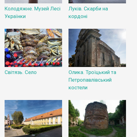
Колодяжне. Музей Лесі
Луків. Скарби на
Українки
кордоні
Світязь. Село
Олика. Троїцький та
Петропавлівський
костели