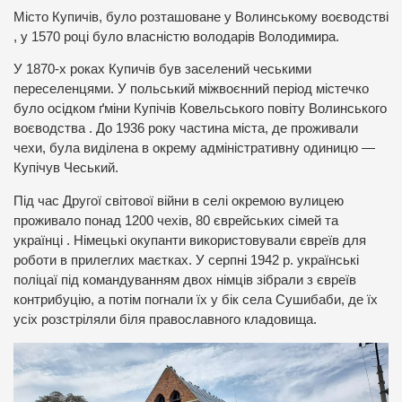
Місто Купичів, було розташоване у Волинському воєводстві
, у 1570 році було власністю володарів Володимира.
У 1870-х роках Купичів був заселений чеськими
переселенцями. У польський міжвоєнний період містечко
було осідком ґміни Купічів Ковельського повіту Волинського
воєводства . До 1936 року частина міста, де проживали
чехи, була виділена в окрему адміністративну одиницю —
Купічув Чеський.
Під час Другої світової війни в селі окремою вулицею
проживало понад 1200 чехів, 80 єврейських сімей та
українці . Німецькі окупанти використовували євреїв для
роботи в прилеглих маєтках. У серпні 1942 р. українські
поліцаї під командуванням двох німців зібрали з євреїв
контрибуцію, а потім погнали їх у бік села Сушибаби, де їх
усіх розстріляли біля православного кладовища.