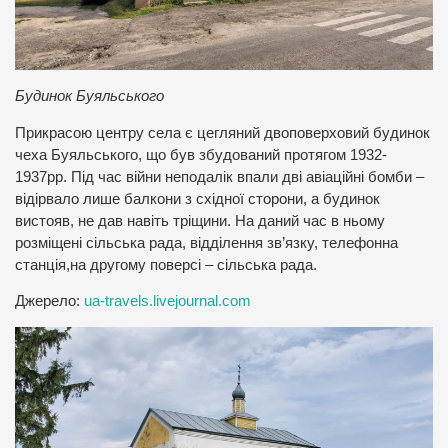
Будинок Буяльського
Прикрасою центру села є цегляний двоповерховий будинок
чеха Буяльського, що був збудований протягом 1932-
1937рр. Під час війни неподалік впали дві авіаційні бомби –
відірвало лише балкони з східної сторони, а будинок
вистояв, не дав навіть тріщини. На даний час в ньому
розміщені сільська рада, відділення зв’язку, телефонна
станція,на другому поверсі – сільська рада.
Джерело:
ua-travels.livejournal.com