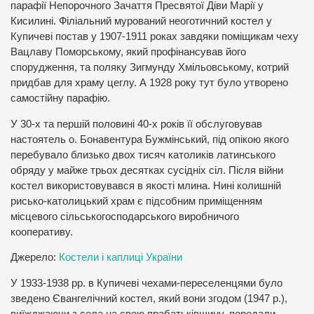
парафії Непорочного Зачаття Пресвятої Діви Марії у
Кисилині. Філіальний мурований неоготичний костел у
Купичеві постав у 1907-1911 роках завдяки поміщикам чеху
Вацлаву Поморському, який профінансував його
спорудження, та поляку Зигмунду Хмільовському, котрий
придбав для храму цеглу. А 1928 року тут було утворено
самостійну парафію.
У 30-х та першій половині 40-х років її обслуговував
настоятель о. Бонавентура Бужмінський, під опікою якого
перебувало близько двох тисяч католиків латинського
обряду у майже трьох десятках сусідніх сіл. Після війни
костел використовувався в якості млина. Нині колишній
рисько-католицький храм є підсобним приміщенням
місцевого сільськогосподарського виробничого
кооперативу.
Джерело:
Костели і каплиці України
У 1933-1938 рр. в Купичеві чехами-переселенцями було
зведено Євангелічний костел, який вони згодом (1947 р.),