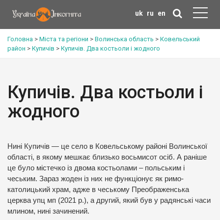
uk
ru
en
Головна
>
Міста та регіони
>
Волинська область
>
Ковельський
район
>
Купичів
>
Купичів. Два костьоли і жодного
Купичів. Два костьоли і
жодного
Нині Купичів — це село в Ковельському районі Волинської
області, в якому мешкає близько восьмисот осіб. А раніше
це було містечко із двома костьолами – польським і
чеським. Зараз жоден із них не функціонує як римо-
католицький храм, адже в чеському Преображенська
церква упц мп (2021 р.), а другий, який був у радянські часи
млином, нині зачинений.