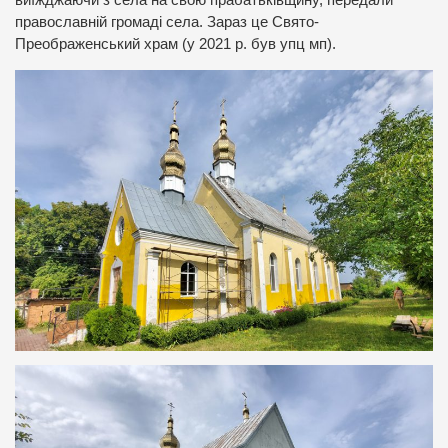
виїжджаючи з села на свою прабатьківщину, передали
православній громаді села. Зараз це Свято-
Преображенський храм (у 2021 р. був упц мп).