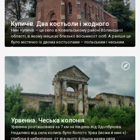
Купичів. Два костьоли і жодного
Нині Купичів — це село в Ковельському районі Волинської
області, в якому мешкає близько восьмисот осіб. А раніше це
було містечко із двома костьолами – польським і чеським.
Зараз жоден із них не функціонує як римо-католицький храм,
адже в чеському Преображенська церква упц мп (2021 р.), а
другий, який був у радянські часи млином, нині […]
Урвенна. Чеська колонія.
Урвенна розташована за 7 км на південь від Здолбунова.
Недалеко від села колись було болото Урва (може й нині є) -
глибоке й небезпечне, от від нього й пішла назва села.