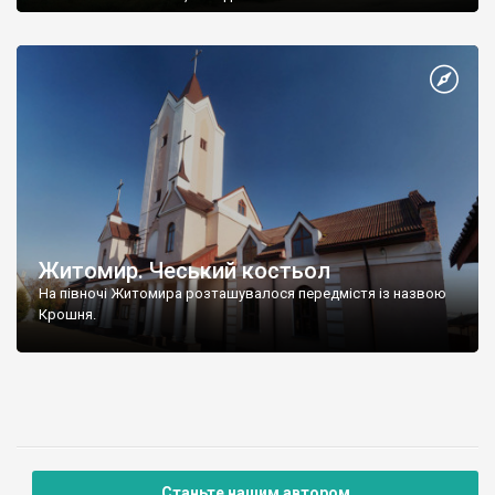
Житомир. Чеський костьол
На півночі Житомира розташувалося передмістя із назвою
Крошня.
Станьте нашим автором