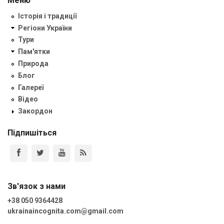
Меню
Історія і традиції
Регіони України
Тури
Пам'ятки
Природа
Блог
Галереї
Відео
Закордон
Підпишіться
Зв'язок з нами
+38 050 9364428
ukrainaincognita.com@gmail.com