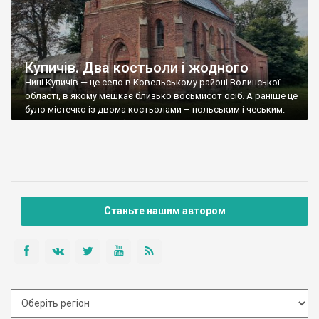
Купичів. Два костьоли і жодного
Нині Купичів — це село в Ковельському районі Волинської
області, в якому мешкає близько восьмисот осіб. А раніше це
було містечко із двома костьолами – польським і чеським.
Зараз жоден із них не функціонує як римо-католицький храм,
адже в чеському Преображенська церква упц мп (2021 р.), а
другий, який був у радянські часи млином, нині […]
Станьте нашим автором