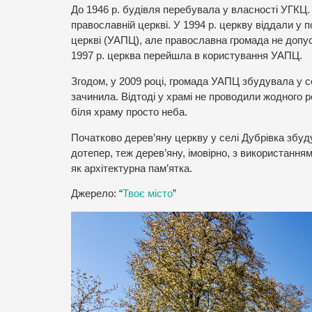
До 1946 р. будівля перебувала у власності УГКЦ.
православній церкві. У 1994 р. церкву віддали у
церкві (УАПЦ), але православна громада не допус
1997 р. церква перейшла в користування УАПЦ.
Згодом, у 2009 році, громада УАПЦ збудувала у с
зачинила. Відтоді у храмі не проводили жодного 
біля храму просто неба.
Початково дерев’яну церкву у селі Дубрівка збудув
дотепер, теж дерев’яну, імовірно, з використання
як архітектурна пам’ятка.
Джерело: “
Твоє місто
”