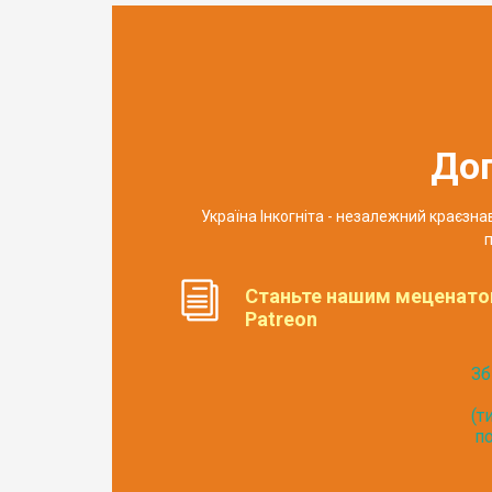
До
Україна Інкогніта - незалежний краєзн
п
Станьте нашим меценато
Patreon
Зб
(т
по