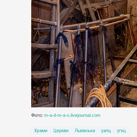
Фото:
m-a-d-m-a-x.livejournal.com
Храми
Церкви
Львівська
уапц
угкц