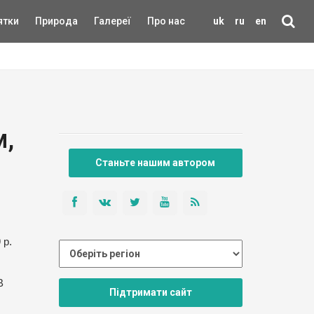
ятки
Природа
Галереї
Про нас
uk
ru
en
м,
Станьте нашим автором
 р.
В
Підтримати сайт