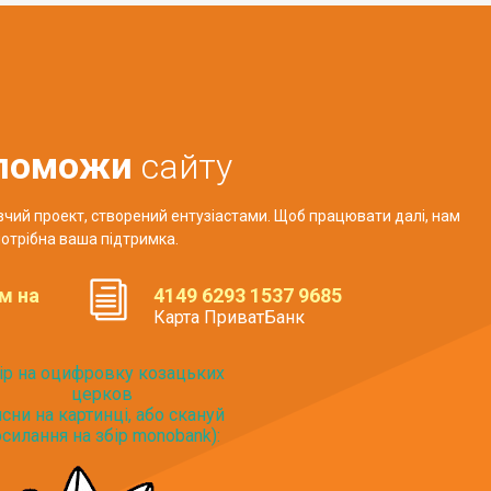
поможи
сайту
авчий проект, створений ентузіастами. Щоб працювати далі, нам
отрібна ваша підтримка.
м на
4149 6293 1537 9685
Карта ПриватБанк
ір на оцифровку козацьких
церков
исни на картинці, або скануй
силання на збір monobank):