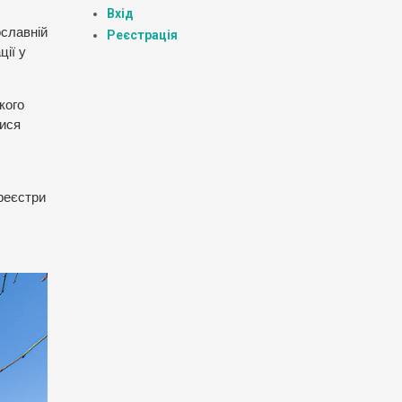
Вхід
ославній
Реєстрація
ції у
кого
лися
 реєстри