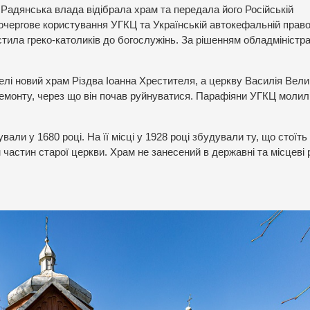
 Радянська влада відібрала храм та передала його Російській
 почергове користування УГКЦ та Українській автокефальній прав
тила греко-католиків до богослужінь. За рішенням обладміністра
елі новий храм Різдва Іоанна Хрестителя, а церкву Василія Вели
ремонту, через що він почав руйнуватися. Парафіяни УГКЦ моли
али у 1680 році. На її місці у 1928 році збудували ту, що стоїть
м частин старої церкви. Храм не занесений в державні та місцеві