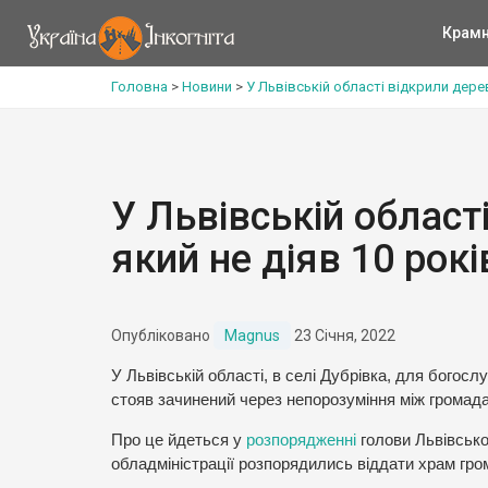
Крам
Головна
>
Новини
>
У Львівській області відкрили дерев
У Львівській област
який не діяв 10 рокі
Опубліковано
Magnus
23 Січня, 2022
У Львівській області, в селі Дубрівка, для богосл
стояв зачинений через непорозуміння між грома
Про це йдеться у
розпорядженні
голови Львівсько
обладміністрації розпорядились віддати храм гром