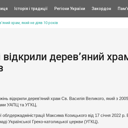
ниця
Історія і традиції
Регіони України
Закордон
Пам'
’яний храм, який не діяв 10 років
і відкрили дерев’яний хра
в
ужінь відкрили дерев’яний храм Св. Василія Великого, який з 2009
дами УАПЦ та УГКЦ.
ї облдержадміністрації Максима Козицького від 17 січня 2022 р. 
аді Української Греко-католицької церкви (УГКЦ).