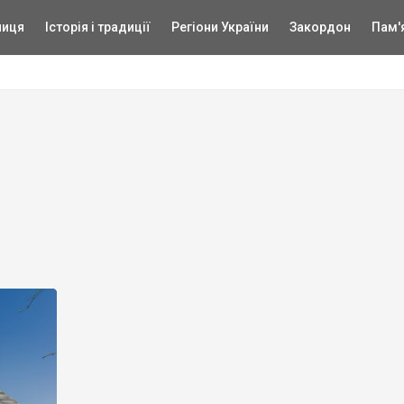
ниця
Історія і традиції
Регіони України
Закордон
Пам'