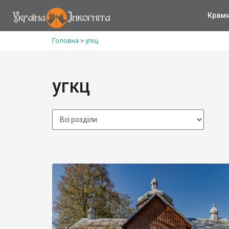
Крам
Головна
>
угкц
угкц