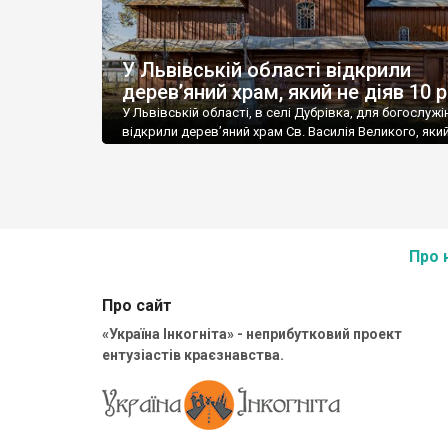
У Львівській області відкрили
дерев’яний храм, який не діяв 10 р
У Львівській області, в селі Дубрівка, для богослужі
відкрили дерев’яний храм Св. Василія Великого, який
р. стояв зачинений через непорозуміння між грома
УАПЦ та УГКЦ. Про це йдеться у розпорядженні гол
Львівської облдержадміністрації Максима Козицько
17 січня 2022 р. В обладміністрації розпорядились в
храм громаді Української Греко-католицької церкви 
До 1946 р. […]
Про 
Про сайт
«Україна Інкогніта» - неприбутковий проект
ентузіастів краєзнавства.