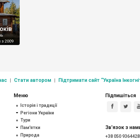
оків
нь
 з 2009
дами
ови
го від
іддати
(УГКЦ).
нас
Стати автором
Підтримати сайт “Україна Інкогні
Меню
Підпишіться
Історія і традиції
Регіони України
Тури
Зв'язок з нам
Пам'ятки
Природа
+38 050 9364428