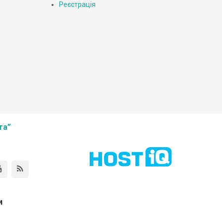
Реєстрація
та”
и