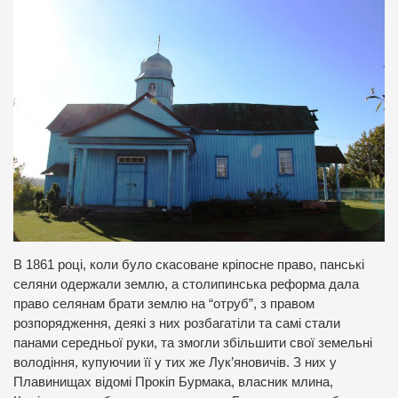
В 1861 році, коли було скасоване кріпосне право, панські
селяни одержали землю, а столипинська реформа дала
право селянам брати землю на “отруб”, з правом
розпорядження, деякі з них розбагатіли та самі стали
панами середньої руки, та змогли збільшити свої земельні
володіння, купуючии її у тих же Лук’яновичів. З них у
Плавинищах відомі Прокіп Бурмака, власник млина,