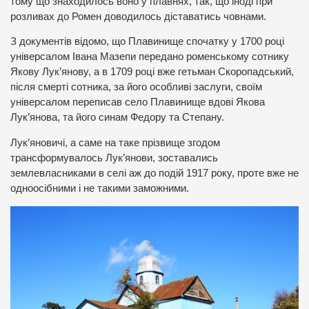
тому що знаходилось воно у плавнях, так, що іноді при
розливах до Ромен доводилось діставатись човнами.
З документів відомо, що Плавинище спочатку у 1700 році
універсалом Івана Мазепи передано роменському сотнику
Якову Лук’янову, а в 1709 році вже гетьман Скоропадський,
після смерті сотника, за його особливі заслуги, своїм
універсалом переписав село Плавинище вдові Якова
Лук’янова, та його синам Федору та Степану.
Лук’яновичі, а саме на таке прізвище згодом
трансформувалось Лук’янови, зоставались
землевласниками в селі аж до подій 1917 року, проте вже не
одноосібними і не такими заможними.