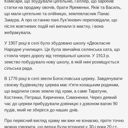
Комісари, що збудували цегельню, Геллер, що заробив
статки на продажу овочів, брати Яременки, Яків та Василь,
що мали цегельню та олійницю, землевласник Панас
Замура. А про останню пані Лук’янович переповідали, що
після жовтневих подій неї вигнали із маєтку, і вона
жебракувала.
У 1907 році в селі було збудовано школу «Двокласне
Народне училище». Це була звичайна селянська хата, що
стояла через дорогу від теперішньої школи. У 1913 р.
земство побудувало нову школу, в якій нині розміщується
сільська рада.
В 1776 році в селі звели Богословська церкву. Завдячувати
своєму будівництву церква має п’яти козацьким родинам,
що виділили свою землю під храм, а саме Таратуни,
Костенки, Петраші, Кириченки, Симоненки. Через деякий
час до церкви прибудували дзвіницю з дзвоном вагою 90
пудів, який не зберігся до наших днів.
Про первісний вигляд храму ми вже не взнаємо, проте точно
можна говорити, що верхи були втрачені у 30-і роки 20 ст.,