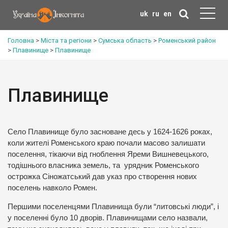
uk
ru
en
Головна
>
Міста та регіони
>
Сумська область
>
Роменський район
>
Плавинище
>
Плавинище
Плавинище
Село Плавинище було засноване десь у 1624-1626 роках,
коли жителі Роменського краю почали масово залишати
поселення, тікаючи від гноблення Яреми Вишневецького,
тодішнього власника земель, та урядник Роменського
острожка Сіножатський дав указ про створення нових
поселень навколо Ромен.
Першими поселенцями Плавинища були “литовські люди”, і
у поселенні було 10 дворів. Плавинищами село назвали,