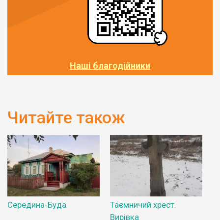
Наші благодійники
Читайте також
Середина-Буда
Таємничий хрест.
Вирівка