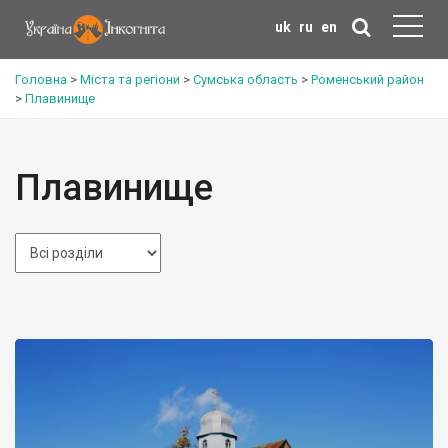
uk
ru
en
Головна
>
Міста та регіони
>
Сумська область
>
Роменський район
>
Плавинище
Плавинище