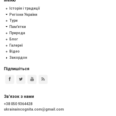
Меню
Історія і традиції
Регіони України
Тури
Пам'ятки
Природа
Блог
Галереї
Відео
Закордон
Підпишіться
Зв'язок з нами
+38 050 9364428
ukrainaincognita.com@gmail.com