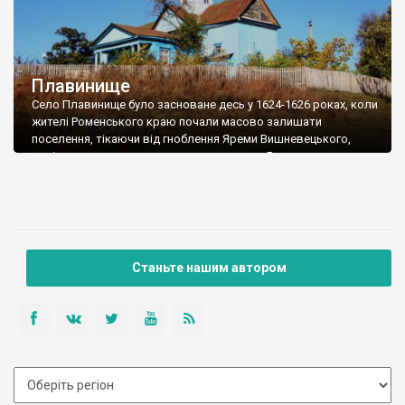
Плавинище
Село Плавинище було засноване десь у 1624-1626 роках, коли
жителі Роменського краю почали масово залишати
поселення, тікаючи від гноблення Яреми Вишневецького,
тодішнього власника земель, та урядник Роменського
острожка Сіножатський дав указ про створення нових
поселень навколо Ромен. Першими поселенцями Плавинища
були “литовські люди”, і у поселенні було 10 дворів.
Плавинищами село назвали, тому що знаходилось […]
Станьте нашим автором