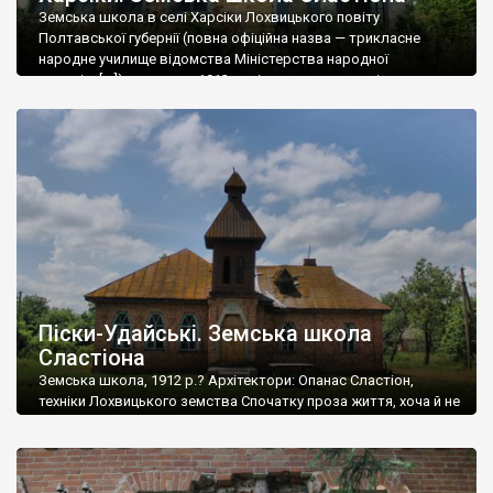
Земська школа в селі Харсіки Лохвицького повіту
Полтавської губернії (повна офіційна назва — трикласне
народне училище відомства Міністерства народної
просвіти[ru]) зведена в 1913 році за проектом архітектора
Опанаса Георгійовича Сластіона. Школа в Харсіках є однією з
багатьох шкіл Лохвицького земства. Шкільний комплекс в
Харсіках включав власне школу (зведена 1913 року),
дерев‘яний сарай, дубовий погріб, відхідник, […]
Піски-Удайські. Земська школа
Сластіона
Земська школа, 1912 р.? Архітектори: Опанас Сластіон,
техніки Лохвицького земства Спочатку проза життя, хоча й не
без лірики. Шкільна садиба в Пісках-Удайських унікальна. Тут
доживає віку первісна вбиральня для дітей — дерев’яна,
столітня, у такому ж, як і школа, стилі українського модерну.
Скоріше за все, більш ніде в Україні не знайти подібної