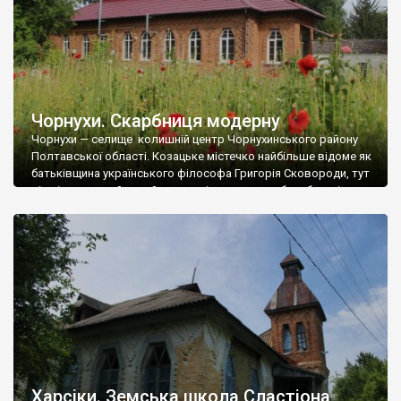
Чорнухи. Скарбниця модерну
Чорнухи — селище колишній центр Чорнухинського району
Полтавської області. Козацьке містечко найбільше відоме як
батьківщина українського філософа Григорія Сковороди, тут
діє літературний музей з меморіальною садибою батьків
Григорія Сковороди, встановлено йому пам’ятник. Щодо
походження топоніму «Чорнухи», крім декількох народних
легенд, в тому числі і тієї, що апелює до козака-
першопоселенця на ім’я Чорнуха, висуваються 3 версії: […]
Харсіки. Земська школа Сластіона