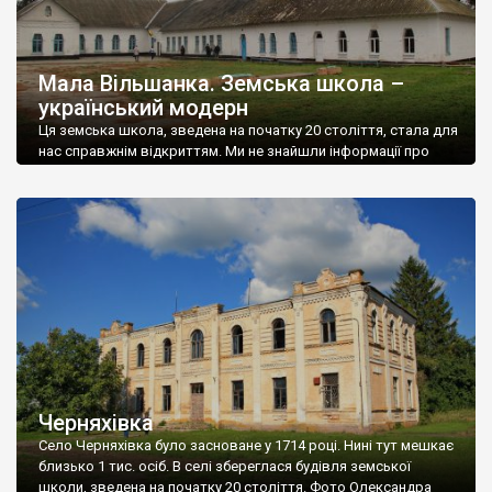
Мала Вільшанка. Земська школа –
український модерн
Ця земська школа, зведена на початку 20 століття, стала для
нас справжнім відкриттям. Ми не знайшли інформації про
архітектора, та й світлин цієї чудової споруди, збудованої у
стилі українського модерну, в інтернеті немає (станом на 2024
рік). Зрозуміло, що школа не облікована державою, хоча це,
безперечно, об’єкт культурної спадщини України. Рідкісний
для Наддніпрянщини зразок українського […]
Черняхівка
Село Черняхівка було засноване у 1714 році. Нині тут мешкає
близько 1 тис. осіб. В селі збереглася будівля земської
школи, зведена на початку 20 століття. Фото Олександра