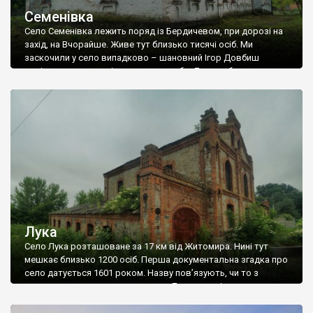
Семенівка
Село Семенівка лежить поряд із Бердичевом, при дорозі на
захід, на Вчорайше. Живе тут близько тисячі осіб. Ми
заскочили у село випадково – шановний Ігор Довбиш
повідомив, що у селі є панська садиба. До садиби ми на жаль
не доїхали – почався сильний дощ, але сфотографували
земську школу. Фото Романа Маленкова, Сергія Щербія.
Лука
Село Лука розташоване за 17 км від Житомира. Нині тут
мешкає близько 1200 осіб. Перша документальна згадка про
село датується 1601 роком. Назву пов’язують, чи то з
першим поселенцем, якого звали Лука, чи то із численними
навколишніми луками. Із кінця 19 століття селом володів
поміщик Казимир Добровольський, і саме із ним пов’язані