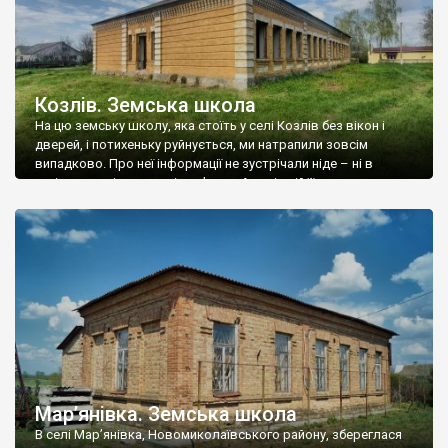
Козлів. Земська школа
На цю земську школу, яка стоїть у селі Козлів без вікон і
дверей, і потихеньку руйнується, ми натрапили зовсім
випадково. Про неї інформації не зустрічали ніде – ні в
путівниках, ні в реєстрі пам’яток. А нинішній її стан – заслуга
місцевих мешканців, які зняли з понадстолітньої будівлі всі
вікна, вийняли двері й покинули на повільну […]
Мар’янівка. Земська школа
В селі Мар’янівка, Новомиколаївського району, збереглася