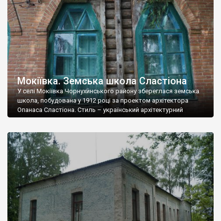
пам’ятки архітектури, ще […]
Мокіївка. Земська школа Сластіона
У селі Мокіївка Чорнухинського району збереглася земська
школа, побудована у 1912 році за проектом архітектора
Опанаса Сластіона. Стиль – український архітектурний
модерн.