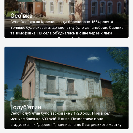
Осоївка
Село Осоївка на Краснопільщині засновано 1654 року. А
точніше буде сказати, що спочатку було дві слободи, Осоївка
та Тимофіївка, і ці села об’єднались в одне через кілька
століть після заснування. Так от. Осоївку заснував козак
Осой, Тимофіївку – козак Тимофій Загорулько. Села були
курінними та входили до Краснопільської сотні Сумського
полку. За записами 1690 року […]
Голуб’ятин
Село Голуб’ятин було засноване у 1720 році. Нині в селі
мешкає близько 600 осіб. В книзі Похилевича воно
згадується як “деревня”, приписана до Бистрицького маєтку
графині Челіщевої. Емілія Челіщева, уроджена Потоцька,