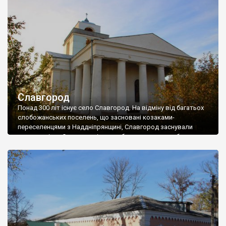
основні пам’ятки Луки: […]
Славгород
Понад 300 літ існує село Славгород. На відміну від багатьох
слобожанських поселень, що засновані козаками-
переселенцями з Наддніпрянщині, Славгород заснували
трохи раніше. Спочатку містечко було поселенням боярських
дітей, стрільців та пушкарів, який московський цар направив
для охорони південних рубежів. Козаки з’явились трохи
пізнише, коли охтирський полковник Іван Перекрестов
викупив Славгород у 1686 році. Маєток у 1704 […]