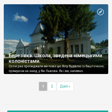
вийшла заміж, спочатку за Калиновського, потім за графа
Челіщева. Пережила обох і володіла значними маєтностями у
Волинській губернії. Був у неї маєток і у […]
Березівка. Школа, зведена німецькими
колоністами.
Сотні раз проїжджали ми повз цю білу будівлю із башточкою,
прямуючи на захід, у бік Львова. Як і ви, напевно.
1
2
Далі »