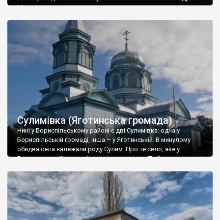
Мальона.
Сулимівка (Яготинська громада)
Нині у Бориспільському районі є дві Сулимівка: одна у
Бориспільській громаді, інша – у Яготинській. В минулому
обидва села належали роду Сулим. Про те село, яке у
Бориспільській громаді ми вже писали тут. То була резиденція
роду Сулим. Тепер про Сулимівку із Яготинської громади. У
1714 році козацький полковник Іван Сулима над річкою
Журавкою (Жоравкою) […]