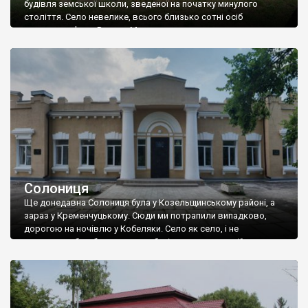
будівля земської школи, зведеної на початку минулого
століття. Село невелике, всього близько сотні осіб
населення. Фото Романа Маленкова.
Солониця
Ще донедавна Солониця була у Козельщинському районі, а
зараз у Кременчуцькому. Сюди ми потрапили випадково,
дорогою на ночівлю у Кобеляки. Село як село, і не
зупинялися б, якби не красива будівля школи, в якій ми зразу
ідентифікували колишню земську. Виявилося, що то і не
земська була, а «вища початкова» – так вона називалася. В
цю […]