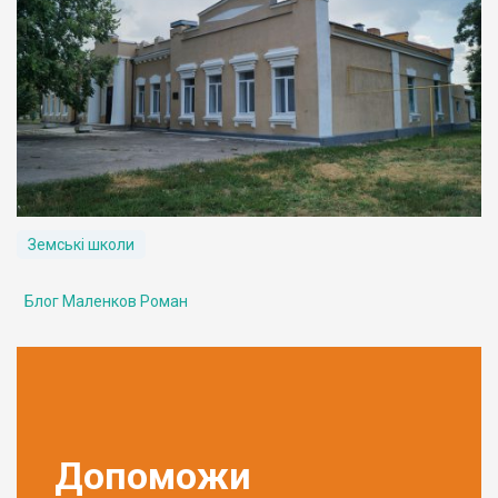
Земські школи
Блог Маленков Роман
Допоможи