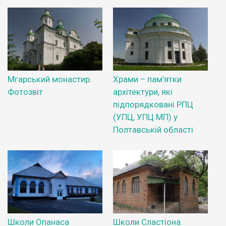
Мгарський монастир.
Храми – пам’ятки
Фотозвіт
архітектури, які
підпорядковані РПЦ
(УПЦ, УПЦ МП) у
Полтавській області
Школи Опанаса
Школи Сластіона.