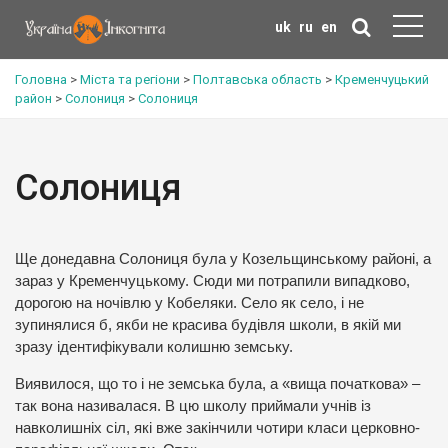
uk
ru
en
Головна
>
Міста та регіони
>
Полтавська область
>
Кременчуцький
район
>
Солониця
>
Солониця
Солониця
Ще донедавна Солониця була у Козельщинському районі, а
зараз у Кременчуцькому. Сюди ми потрапили випадково,
дорогою на ночівлю у Кобеляки. Село як село, і не
зупинялися б, якби не красива будівля школи, в якій ми
зразу ідентифікували колишню земську.
Виявилося, що то і не земська була, а «вища початкова» –
так вона називалася. В цю школу приймали учнів із
навколишніх сіл, які вже закінчили чотири класи церковно-