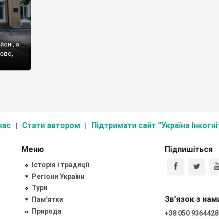
оні, а
ово,
 ми
що то і
нас
Стати автором
Підтримати сайт “Україна Інкогні
Меню
Підпишіться
Історія і традиції
Регіони України
Тури
Зв'язок з нам
Пам'ятки
Природа
+38 050 9364428