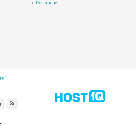
Реєстрація
та”
и