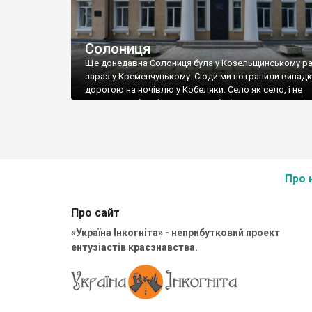
Солониця
Ще донедавна Солониця була у Козельщинському рай
зараз у Кременчуцькому. Сюди ми потрапили випадк
дорогою на ночівлю у Кобеляки. Село як село, і не
зупинялися б, якби не красива будівля школи, в якій
зразу ідентифікували колишню земську. Виявилося, 
не земська була, а «вища початкова» – так вона
називалася. В цю […]
Про 
Про сайт
«Україна Інкогніта» - неприбутковий проект
ентузіастів краєзнавства.