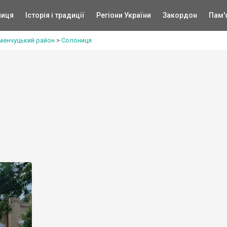
ниця
Історія і традиції
Регіони України
Закордон
Пам'
менчуцький район
>
Солониця