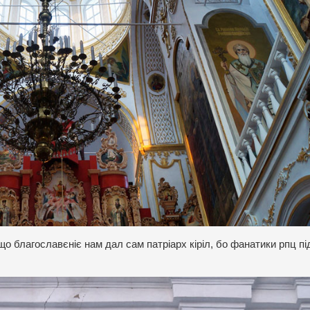
що благославєніє нам дал сам патріарх кіріл, бо фанатики рпц п