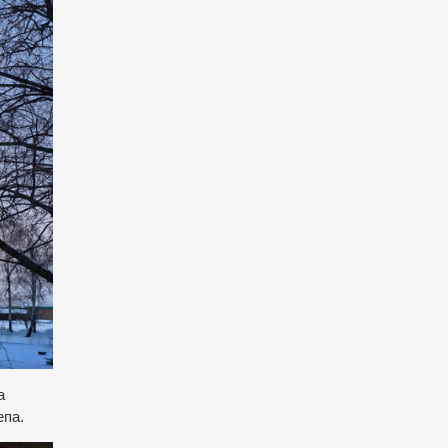
а
епа.