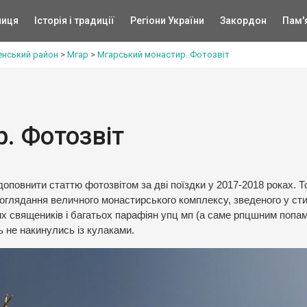
ниця
Історія і традиції
Регіони України
Закордон
Пам'
енський район
>
Мгар
>
Мгарський монастир. Фотозвіт
. Фотозвіт
доповнити статтю фотозвітом за дві поїздки у 2017-2018 роках. Т
оглядання величного монастирського комплексу, зведеного у сти
их священиків і багатьох парафіян упц мп (а саме рпцшним попам
ь не накинулись із кулаками.