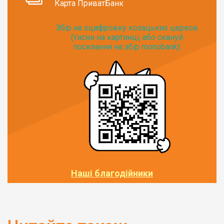
Карта ПриватБанк
Збір на оцифровку козацьких церков
(тисни на картинці, або скануй
посилання на збір monobank):
Наші благодійники