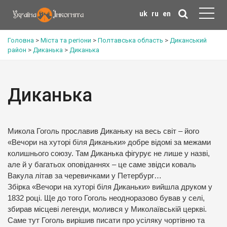
uk
ru
en
Головна
>
Міста та регіони
>
Полтавська область
>
Диканський
район
>
Диканька
>
Диканька
Диканька
Микола Гоголь прославив Диканьку на весь світ – його
«Вечори на хуторі біля Диканьки» добре відомі за межами
колишнього союзу. Там Диканька фігурує не лише у назві,
але й у багатьох оповіданнях – це саме звідси коваль
Вакула літав за черевичками у Петербург…
Збірка «Вечори на хуторі біля Диканьки» вийшла друком у
1832 році. Ще до того Гоголь неодноразово бував у селі,
збирав місцеві легенди, молився у Миколаївській церкві.
Саме тут Гоголь вирішив писати про усіляку чортівню та