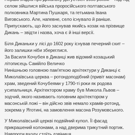
селом зійшлися війська проросійського полтавського
полковника Мартина Пушкаря, та гетьмана Івана
Виговського. Але, напевне, село існувало й раніше.
Припускають, що його заснував якийсь козак на прізвище
Дикань – звідти і назва, хоча є й інші версії.
Біля Диканьки у лісі до 1602 року існував печерний скит –
його залишки ніби збереглися.
За Василя Кочубея в Диканці жив відомий козацький
літописець Самійло Величко
Нинішньою головною пам’яткою архітектури у Диканці є
Миколаївська церква – ротондоподібний (привіт масонам)
храм, зведений Кочубеями у 1790-ті роки як родова
усипальниця. Архітектором храму був Микола Львов –
зодчий, якого називають головним архітектором у
масонській ложі – він дійсно звів немало храмів-ротонд,
зокрема у Яготині, на замовлення масона Розумовського.
У Миколаївській церкві подвійний купол. Її фасад
прикрашений колонами, а над дверима трикутний портик.
Навпроти входу стоїть дзвіниця.