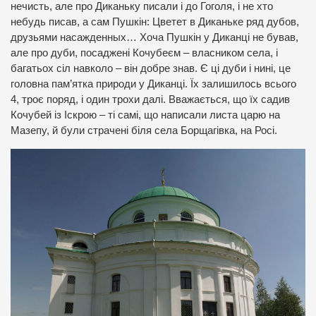
нечисть, але про Диканьку писали і до Гоголя, і не хто
небудь писав, а сам Пушкін: Цветет в Диканьке ряд дубов,
друзьями насажденных… Хоча Пушкін у Диканці не бував,
але про дуби, посаджені Кочубеєм – власником села, і
багатьох сіл навколо – він добре знав. Є ці дуби і нині, це
головна пам’ятка природи у Диканці. Їх залишилось всього
4, троє поряд, і один трохи далі. Вважається, що їх садив
Кочубей із Іскрою – ті самі, що написали листа царю на
Мазепу, й були страчені біля села Борщагівка, на Росі.