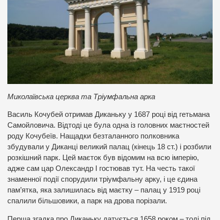
Миколаївська церква та Тріумфальна арка
Василь Кочубей отримав Диканьку у 1687 році від гетьмана
Самойловича. Відтоді це була одна із головних маєтностей
роду Кочубеїв. Нащадки безталанного полковника
збудували у Диканці великий палац (кінець 18 ст.) і розбили
розкішний парк. Цей маєток був відомим на всю імперію,
адже сам цар Олександр І гостював тут. На честь такої
знаменної події спорудили тріумфальну арку, і це єдина
пам’ятка, яка залишилась від маєтку – палац у 1919 році
спалили більшовики, а парк на дрова порізали.
Перша згадка про Диканьку датується 1658 роком – тоді під