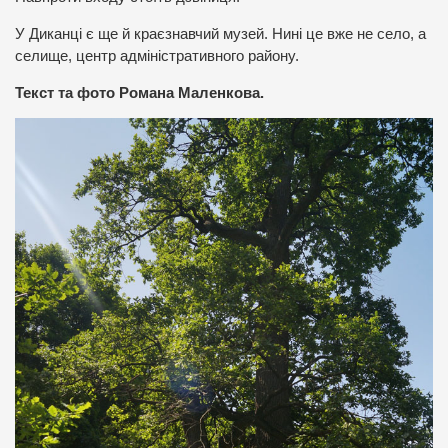
У Диканці є ще й краєзнавчий музей. Нині це вже не село, а
селище, центр адміністративного району.
Текст та фото Романа Маленкова.