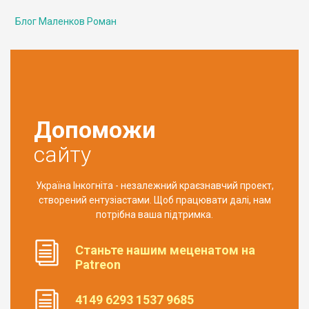
Блог Маленков Роман
Допоможи
сайту
Україна Інкогніта - незалежний краєзнавчий проект,
створений ентузіастами. Щоб працювати далі, нам
потрібна ваша підтримка.
Станьте нашим меценатом на
Patreon
4149 6293 1537 9685