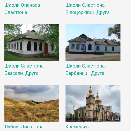
Школи Опанаса
Школи Сластіона.
Сластіона
Білоцерківці. Друга
Школи Сластіона.
Школи Сластіона.
Безсали. Друга
Бербениці. Друга
Лубни. Лиса гора
Кременчук