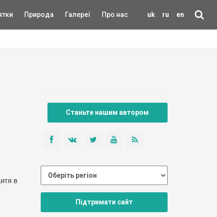
ятки
Природа
Галереї
Про нас
uk
ru
en
Станьте нашим автором
итя в
Підтримати сайт