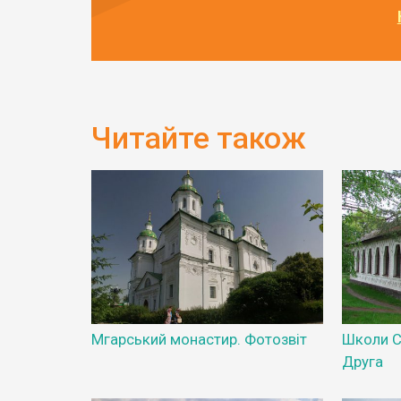
Читайте також
Мгарський монастир. Фотозвіт
Школи С
Друга