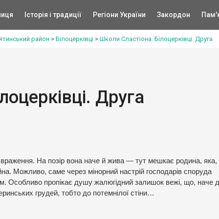
ниця
Історія і традиції
Регіони України
Закордон
Пам'
ятинський район
>
Білоцерківці
>
Школи Сластіона. Білоцерківці. Друга
лоцерківці. Друга
враження. На позір вона наче й жива — тут мешкає родина, яка,
на. Можливо, саме через мінорний настрій господарів споруда
. Особливо пропікає душу жалюгідний залишок вежі, що, наче д
ринських грудей, тобто до потемнілої стіни…