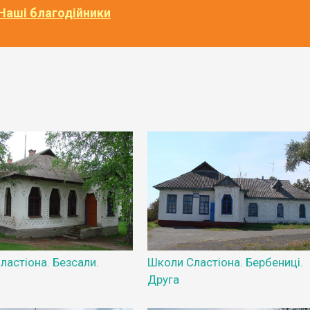
Наші благодійники
ластіона. Безсали.
Школи Сластіона. Бербениці.
Друга