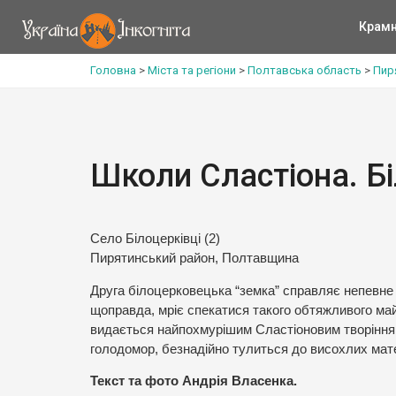
Крам
Головна
>
Міста та регіони
>
Полтавська область
>
Пир
Школи Сластіона. Бі
Село Білоцерківці (2)
Пирятинський район, Полтавщина
Друга білоцерковецька “земка” справляє непевне 
щоправда, мріє спекатися такого обтяжливого май
видається найпохмурішим Сластіоновим творінням
голодомор, безнадійно тулиться до висохлих мате
Текст та фото Андрія Власенка.