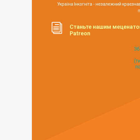
Україна Інкогніта - незалежний краєзн
п
Станьте нашим меценато
Patreon
Зб
(т
по