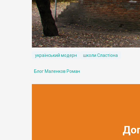
український модерн
школи Сластіона
Блог Маленков Роман
До