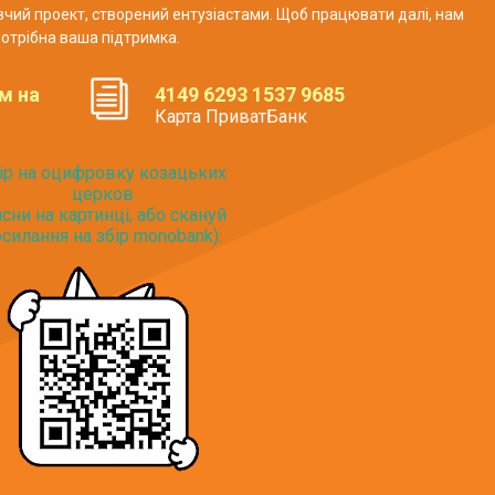
авчий проект, створений ентузіастами. Щоб працювати далі, нам
отрібна ваша підтримка.
м на
4149 6293 1537 9685
Карта ПриватБанк
ір на оцифровку козацьких
церков
исни на картинці, або скануй
силання на збір monobank):