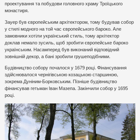
проектування та побудови головного храму Троїцького
монастиря.
Зауер був європейським архітектором, тому будував собор
у стилі модного на той час європейського бароко. Але
замовники хотіли український стиль, тому архітектор
доклав немало зусиль, щоб зробити європейське бароко
українським. Насамперед був виконаний відповідний
зовнішній декор, а бані зробили грушеподібними.
Будівництво собору почалося у 1679 році. Фінансування
здійснювалося чернігівською козацькою старшиною,
зокрема Дуніним-Борковським. Пізніше будівництво
фінансував гетьман Іван Мазепа. Закінчили собор у 1695
році.