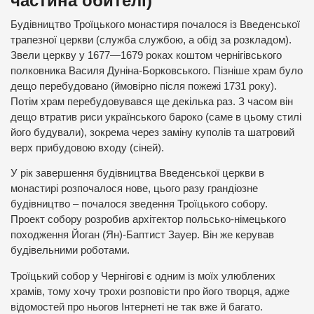
частина обителі)
Будівництво Троїцького монастиря почалося із Введенської
трапезної церкви (служба службою, а обід за розкладом).
Звели церкву у 1677—1679 роках коштом чернігівського
полковника Василя Дуніна-Борковського. Пізніше храм було
дещо перебудовано (ймовірно після пожежі 1731 року).
Потім храм перебудовувався ще декілька раз. З часом він
дещо втратив риси українського бароко (саме в цьому стилі
його будували), зокрема через заміну куполів та шатровий
верх прибудовою входу (сіней).
У рік завершення будівництва Введенської церкви в
монастирі розпочалося нове, цього разу грандіозне
будівництво – почалося зведення Троїцького собору.
Проект собору розробив архітектор польсько-німецького
походження Йоган (Ян)-Баптист Зауер. Він же керував
будівельними роботами.
Троїцький собор у Чернігові є одним із моїх улюблених
храмів, тому хочу трохи розповісти про його творця, адже
відомостей про ньогов Інтернеті не так вже й багато.