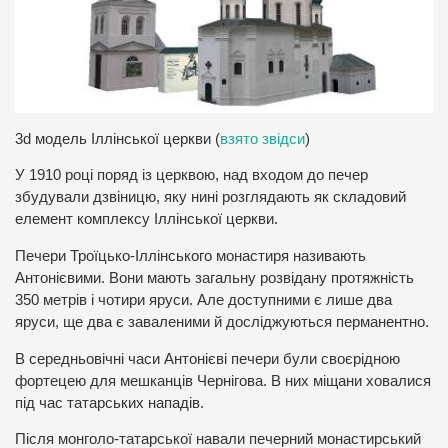
3d модель Іллінської церкви (
взято звідси
)
У 1910 році поряд із церквою, над входом до печер
збудували дзвіницю, яку нині розглядають як складовий
елемент комплексу Іллінської церкви.
Печери Троїцько-Іллінського монастиря називають
Антонієвими. Вони мають загальну розвідану протяжність
350 метрів і чотири яруси. Але доступними є лише два
яруси, ще два є заваленими й досліджуються перманентно.
В середньовічні часи Антонієві печери були своєрідною
фортецею для мешканців Чернігова. В них міщани ховалися
під час татарських нападів.
Після монголо-татарської навали печерний монастирський