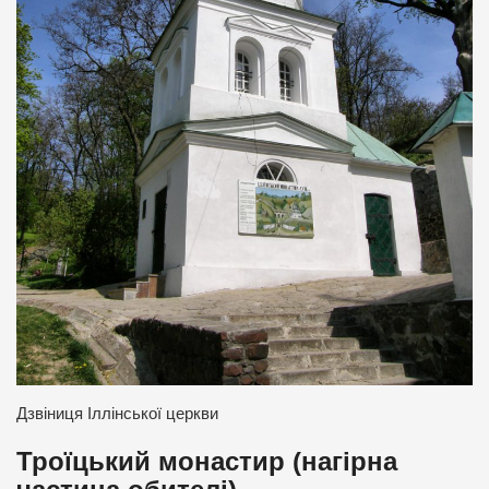
Дзвіниця Іллінської церкви
Троїцький монастир (нагірна