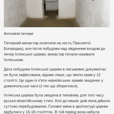
Антонієві печери
Печерний монастир освятили на честь Пресвятої
Богородиці, але після побудови над південним входом до
печер Іллінської церкви, монастир почали називати
Іллінським.
Дата побудови Іллінської церкви в письмових документах
не була зафіксована, відомо лише, що звели храм у 12
столітті. Це один із п’яти чернігівських храмів зведених у
домонгольські часи (з тих що збереглися).
Іллінська церква була зведена в типовому для того часу
русько-візантійському стилі. Але до наших днів вона дійшла
суттєво перебудованою. Головні зміни в архітектурі церкви
відбулися у 16-18 століттях. В той період вона набула