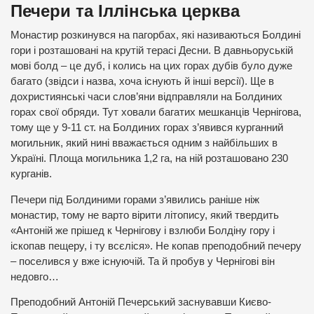
Печери та Іллінська церква
Монастир розкинувся на пагорбах, які називаються Болдині
гори і розташовані на крутій терасі Десни. В давньоруській
мові болд – це дуб, і колись на цих горах дубів було дуже
багато (звідси і назва, хоча існують й інші версії). Ще в
дохристиянські часи слов’яни відправляли на Болдиних
горах свої обряди. Тут ховали багатих мешканців Чернігова,
тому ще у 9-11 ст. на Болдиних горах з’явився курганний
могильник, який нині вважається одним з найбільших в
Україні. Площа могильника 1,2 га, на ній розташовано 230
курганів.
Печери під Болдиними горами з’явились раніше ніж
монастир, тому не варто вірити літопису, який твердить
«Антоній же прішед к Чернігову і взлюби Болдіну гору і
іскопав пещеру, і ту всєліся». Не копав преподобний печеру
– поселився у вже існуючій. Та й пробув у Чернігові він
недовго…
Преподобний Антоній Печерський заснувавши Києво-