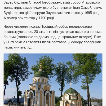
Зауер будував Спасо-Преображенський собор Мгарського
монастиря, замовником якого був гетьман Іван Самойлович.
Будівництво цієї споруди Зауер закінчив також у 1695 році.
А помер архітектор у 1700 році.
Через численні пожежі Троїцький собор неодноразово
реконструювався. 20 століття він зустрічав всього із трьома
банями (головною та двома над центральним входом). Вже
у 80-ті роки 20 століття після реставрації собору повернули
первісний вигляд.