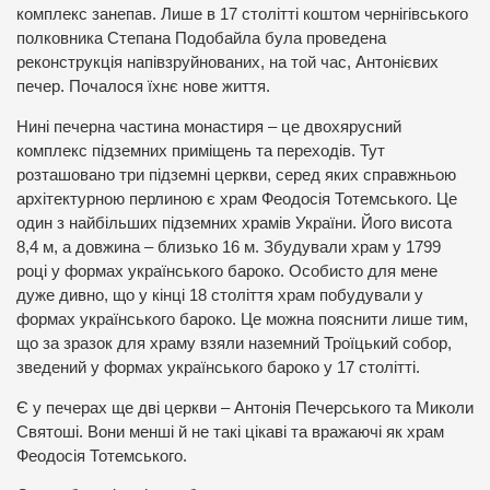
комплекс занепав. Лише в 17 столітті коштом чернігівського
полковника Степана Подобайла була проведена
реконструкція напівзруйнованих, на той час, Антонієвих
печер. Почалося їхнє нове життя.
Нині печерна частина монастиря – це двохярусний
комплекс підземних приміщень та переходів. Тут
розташовано три підземні церкви, серед яких справжньою
архітектурною перлиною є храм Феодосія Тотемського. Це
один з найбільших підземних храмів України. Його висота
8,4 м, а довжина – близько 16 м. Збудували храм у 1799
році у формах українського бароко. Особисто для мене
дуже дивно, що у кінці 18 століття храм побудували у
формах українського бароко. Це можна пояснити лише тим,
що за зразок для храму взяли наземний Троїцький собор,
зведений у формах українського бароко у 17 столітті.
Є у печерах ще дві церкви – Антонія Печерського та Миколи
Святоші. Вони менші й не такі цікаві та вражаючі як храм
Феодосія Тотемського.