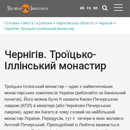
uk
ru
en
Головна
>
Міста та регіони
>
Чернігівська область
>
Чернігів
>
Чернігів. Троїцько-Іллінський монастир
Чернігів. Троїцько-
Іллінський монастир
Троїцько-Іллінський монастир – один з найвеличніших
монастирських комплексів України (вибачайте за банальний
початок). Його можна було б назвати Києво-Печерською
лаврою (КПЛ) в мініатюрі (або Чернігово-Печерською
лаврою), адже він багато в чому схожий на найбільший
монастир України. Передусім, тут є печери в яких молився
Антоній Печерський. Преподобний із Любеча вважається