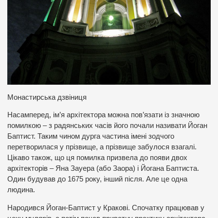
Монастирська дзвіниця
Насамперед, ім’я архітектора можна пов’язати із значною
помилкою – з радянських часів його почали називати Йоган
Баптист. Таким чином дурга частина імені зодчого
перетворилася у прізвище, а прізвище забулося взагалі.
Цікаво також, що ця помилка призвела до появи двох
архітекторів – Яна Зауера (або Заора) і Йогана Баптиста.
Один будував до 1675 року, інший після. Але це одна
людина.
Народився Йоган-Баптист у Кракові. Спочатку працював у