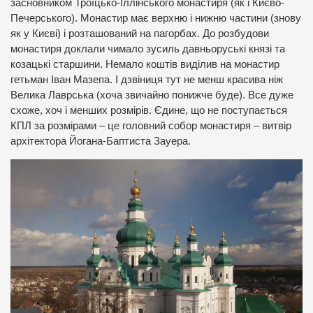
засновником Троїцько-Іллінського монастиря (як і Києво-
Печерського). Монастир має верхню і нижню частини (знову
як у Києві) і розташований на пагорбах. До розбудови
монастиря доклали чимало зусиль давньоруські князі та
козацькі старшини. Немало коштів виділив на монастир
гетьман Іван Мазепа. І дзвіниця тут не менш красива ніж
Велика Лаврська (хоча звичайно понижче буде). Все дуже
схоже, хоч і менших розмірів. Єдине, що не поступається
КПЛ за розмірами – це головний собор монастиря – витвір
архітектора Йогана-Баптиста Зауера.