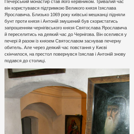
Печерський монастир став його керівником. Тривалий час
він користувався підтримкою Великого князя Ізяслава
Ярославича. Близько 1069 року київські мешканці підняли
бунт проти князя і Антоній змушений був скористатись
запрошенням чернігівського князя Святослава Ярославича
й переселитись на деякий час до Чернігова. Він оселився у
печері й разом із князем Святославом заснував печерну
обитель. Але через деякий час повстання у Києві
скінчилося, на престол повернувся Ізяслав і Антоній знову
подався до столиці.