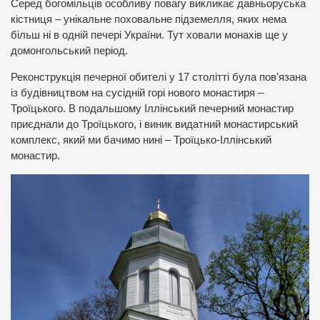
Серед богомільців особливу повагу викликає давньоруська
кістниця – унікальне поховальне підземелля, яких нема
більш ні в одній печері України. Тут ховали монахів ще у
домонгольський період.
Реконструкція печерної обителі у 17 столітті була пов’язана
із будівництвом на сусідній горі нового монастиря –
Троїцького. В подальшому Іллінський печерний монастир
приєднали до Троїцького, і виник видатний монастирський
комплекс, який ми бачимо нині – Троїцько-Іллінський
монастир.