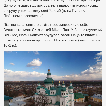
цеху мулярів, а потім почав приватну практику архітектора.
До його перших відомих будівель відносять монастирську
споруду у польському селі Голомб (гміна Пулави,
Люблінське воєводство).
Пізніше талановитого архітектора запросив до себе
Великий гетьман Литовський Міхал Пац. У Вільно (сучасний
Вільнюс) Йоган-Баптист збудував палац Паца та видатний
архітектурний шедевр – собор Петра і Павла (завершили у
1671 р.).