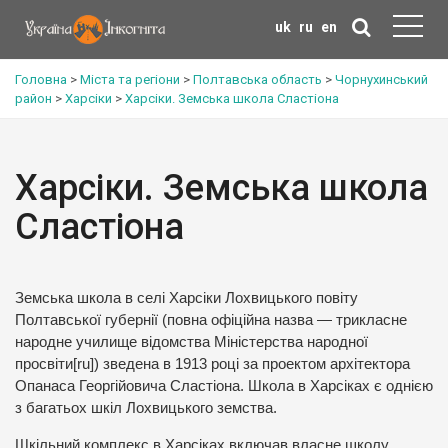
uk
ru
en
Головна
>
Міста та регіони
>
Полтавська область
>
Чорнухинський
район
>
Харсіки
>
Харсіки. Земська школа Сластіона
Харсіки. Земська школа
Сластіона
Земська школа в селі Харсіки Лохвицького повіту
Полтавської губернії (повна офіційна назва — трикласне
народне училище відомства Міністерства народної
просвіти[ru]) зведена в 1913 році за проектом архітектора
Опанаса Георгійовича Сластіона. Школа в Харсіках є однією
з багатьох шкіл Лохвицького земства.
Шкільний комплекс в Харсіках включав власне школу