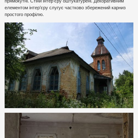
прямокутні. Стіни інтер’єру оштукатурені. Декоративним
елементом інтер’єру слугує частково збережений карниз
простого профілю.