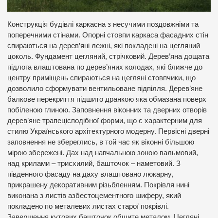
Конструкція будівлі каркасна з несучими поздовжніми та
поперечними стінами. Опорні стовпи каркаса фасадних стін
спираються на дерев’яні лежні, які покладені на цегляний
цоколь. Фундамент цегляний, стрічковий. Дерев’яна дощата
підлога влаштована по дерев’яних колодах, які ближче до
центру приміщень спираються на цегляні стовпчики, що
дозволило сформувати вентильоване підпілля. Дерев’яне
балкове перекриття підшито дранкою яка обмазана поверх
побіленою глиною. Заповнення віконних та дверних отворів
дерев’яне трапецієподібної форми, що є характерним для
стилю Українського архітектурного модерну. Первісні дверні
заповнення не збереглись, в той час як віконні більшою
мірою збережені. Дах над навчальною зоною вальмовий,
над крилами – трисхилий, башточок – наметовий. З
південного фасаду на даху влаштовано люкарну,
прикрашену декоративним різьбленням. Покрівля нині
виконана з листів азбестоцементного шиферу, який
покладено по металевих листах старої покрівлі.
Завершення кутових башточок обшите металом. Цегляні