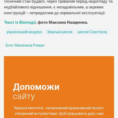
технічний стан будівлі, через тривалий період недогляду та
недбайливого відношення, є незадовільним, а окремих
конструкцій – непридатним до нормальної експлуатації.
Текст із Вікіпедії
, фото Максима Назаренка.
український модерн
Земські школи
школи Сластіона
Блог Маленков Роман
Допоможи
сайту
Україна Інкогніта - незалежний краєзнавчий проект,
створений ентузіастами. Щоб працювати далі, нам