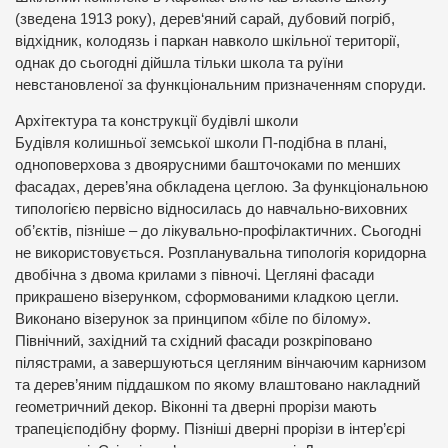
(зведена 1913 року), дерев‘яний сарай, дубовий погріб,
відхідник, колодязь і паркан навколо шкільної території,
однак до сьогодні дійшла тільки школа та руїни
невстановленої за функціональним призначенням споруди.
Архітектура та конструкції будівлі школи
Будівля колишньої земської школи П-подібна в плані,
одноповерхова з двоярусними башточоками по менших
фасадах, дерев’яна обкладена цеглою. За функціональною
типологією первісно відносилась до навчально-виховних
об’єктів, пізніше – до лікувально-профілактичних. Сьогодні
не використовується. Розпланувальна типологія коридорна
двобічна з двома крилами з півночі. Цегляні фасади
прикрашено візерунком, сформованими кладкою цегли.
Виконано візерунок за принципом «біле по білому».
Північний, західний та східний фасади розкріповано
пілястрами, а завершуються цегляним вінчаючим карнизом
та дерев’яним піддашком по якому влаштовано накладний
геометричний декор. Віконні та дверні прорізи мають
трапецієподібну форму. Пізніші дверні прорізи в інтер’єрі