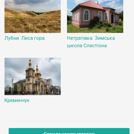
Лубни. Лиса гора
Нетратівка. Земська
школа Сластіона
Кременчук