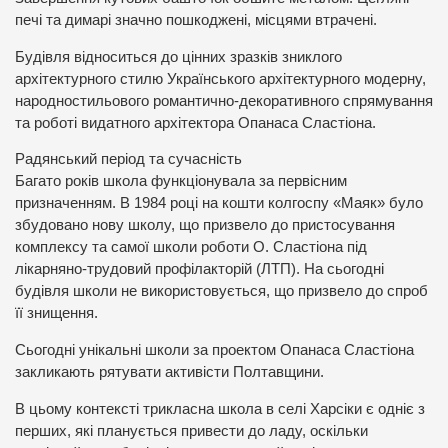
печі та димарі значно пошкоджені, місцями втрачені.
Будівля відноситься до цінних зразків зниклого
архітектурного стилю Українського архітектурного модерну,
народностильового романтично-декоративного спрямування
та роботі видатного архітектора Опанаса Сластіона.
Радянський період та сучасність
Багато років школа функціонувала за первісним
призначенням. В 1984 році на кошти колгоспу «Маяк» було
збудовано нову школу, що призвело до пристосування
комплексу та самої школи роботи О. Сластіона під
лікарняно-трудовий профілакторій (ЛТП). На сьогодні
будівля школи не використовується, що призвело до спроб
її знищення.
Сьогодні унікальні школи за проектом Опанаса Сластіона
закликають рятувати активісти Полтавщини.
В цьому контексті трикласна школа в селі Харсіки є одніє з
перших, які планується привести до ладу, оскільки