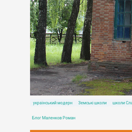
український модерн
Земські школи
школи Сл
Блог Маленков Роман