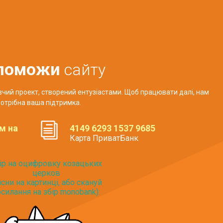
поможи
сайту
авчий проект, створений ентузіастами. Щоб працювати далі, нам
отрібна ваша підтримка.
м на
4149 6293 1537 9685
Карта ПриватБанк
ір на оцифровку козацьких
церков
исни на картинці, або скануй
силання на збір monobank):