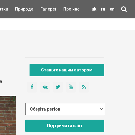
ятки
Природа
Галереї
Про нас
uk
ru
en
Станьте нашим автором
а
Підтримати сайт