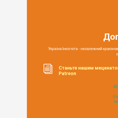
До
Україна Інкогніта - незалежний краєзн
п
Станьте нашим меценато
Patreon
Зб
(т
по