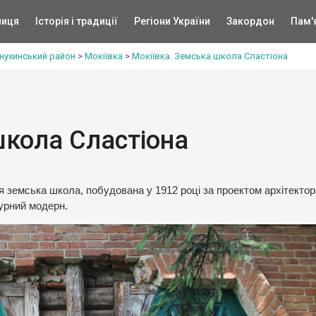
ниця
Історія і традиції
Регіони України
Закордон
Пам'
нухинський район
>
Мокіївка
>
Мокіївка. Земська школа Сластіона
школа Сластіона
я земська школа, побудована у 1912 році за проектом архітектор
турний модерн.