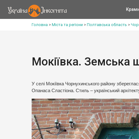
Крам
Головна
>
Міста та регіони
>
Полтавська область
>
Чор
Мокіївка. Земська 
У селі Мокіївка Чорнухинського району збереглас
Опанаса Сластіона. Стиль – український архітек