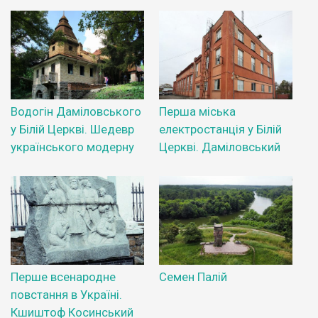
Водогін Даміловського
Перша міська
у Білій Церкві. Шедевр
електростанція у Білій
українського модерну
Церкві. Даміловський
Перше всенародне
Семен Палій
повстання в Україні.
Кшиштоф Косинський