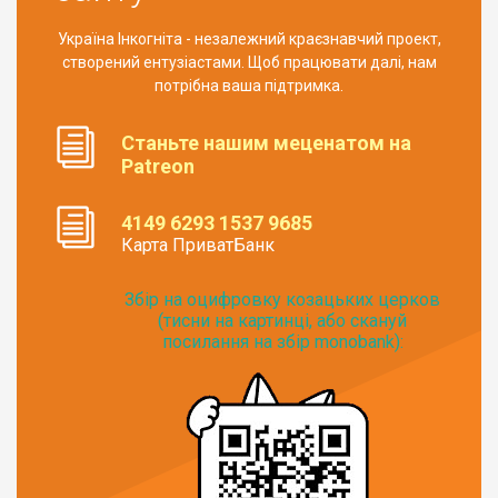
Україна Інкогніта - незалежний краєзнавчий проект,
створений ентузіастами. Щоб працювати далі, нам
потрібна ваша підтримка.
Станьте нашим меценатом на
Patreon
4149 6293 1537 9685
Карта ПриватБанк
Збір на оцифровку козацьких церков
(тисни на картинці, або скануй
посилання на збір monobank):