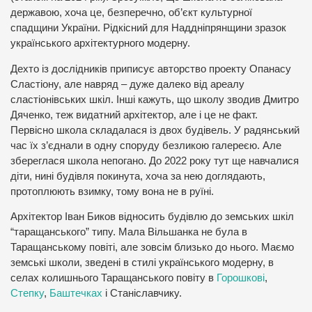
державою, хоча це, безперечно, об’єкт культурної
спадщини України. Рідкісний для Наддніпрянщини зразок
українського архітектурного модерну.
Дехто із дослідників приписує авторство проекту Опанасу
Сластіону, але навряд – дуже далеко від ареалу
сластіонівських шкіл. Інші кажуть, що школу зводив Дмитро
Дяченко, теж видатний архітектор, але і це не факт.
Первісно школа складалася із двох будівель. У радянський
час їх з’єднали в одну споруду безликою галереєю. Але
збереглася школа непогано. До 2022 року тут ще навчалися
діти, нині будівля покинута, хоча за нею доглядають,
протоплюють взимку, тому вона не в руїні.
Архітектор Іван Биков відносить будівлю до земських шкіл
“таращанського” типу. Мала Вільшанка не була в
Таращанському повіті, але зовсім близько до нього. Маємо
земські школи, зведені в стилі українського модерну, в
селах колишнього Таращанського повіту в
Горошкові
,
Степку
,
Баштечках
і Станіславчику.