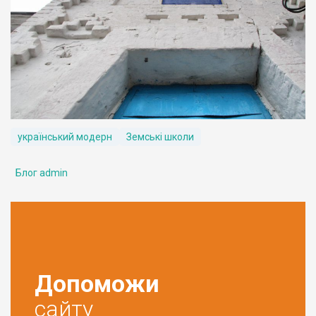
український модерн
Земські школи
Блог admin
Допоможи
сайту