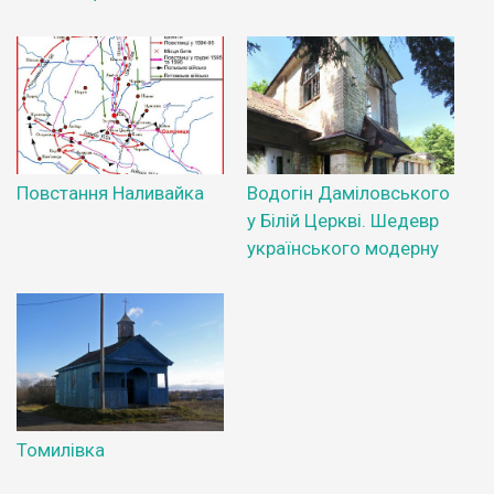
Повстання Наливайка
Водогін Даміловського
у Білій Церкві. Шедевр
українського модерну
Томилівка