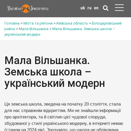
uk
ru
en
Головна
>
Міста та регіони
>
Київська область
>
Білоцерківський
район
>
Мала Вільшанка
>
Мала Вільшанка. Земська школа –
український модерн
Мала Вільшанка.
Земська школа –
український модерн
Ця земська школа, зведена на початку 20 століття, стала
для нас справжнім відкриттям. Ми не знайшли інформації
про архітектора, та й світлин цієї чудової споруди,
збудованої у стилі українського модерну, в інтернеті немає
(станом на 2024 рік). Зрозуміло, що школа не облікована